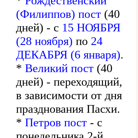
*
Рождественский
(Филиппов) пост
(40
дней) - с
15 НОЯБРЯ
(28 ноября)
по
24
ДЕКАБРЯ (6 января)
.
*
Великий пост
(40
дней) - переходящий,
в зависимости от дня
празднования Пасхи.
*
Петров пост
- с
понедельника 2-й