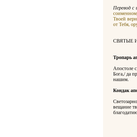
Перевод с 
соименному
Твоей верн
от Тебя, о
СВЯТЫЕ 
Тропарь а
Апостоле 
Бога,/ да 
нашим.
Кондак ап
Светозарно
вещание тв
благодатию