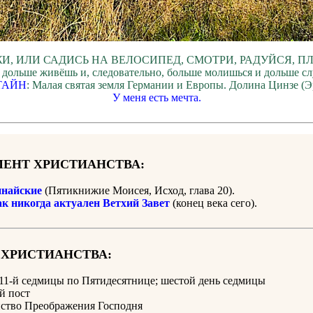
И, ИЛИ САДИСЬ НА ВЕЛОСИПЕД, СМОТРИ, РАДУЙСЯ, П
 дольше живёшь и, следовательно, больше молишься и дольше с
ТАЙН
: Малая святая земля Германии и Европы. Долина Цинзе (Э
У меня есть мечта.
ЕНТ ХРИСТИАНСТВА:
найские
(Пятикнижие Моисея, Исход, глава 20).
ак никогда актуален Ветхий Завет
(конец века сего).
 ХРИСТИАНСТВА:
11-й седмицы по Пятидесятнице; шестой день седмицы
й пост
нство Преображения Господня