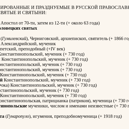
ИРОВАННЫЕ И ПРАЗДНУЕМЫЕ В РУССКОЙ ПРАВОСЛАВ
СВЯТЫЕ И СВЯТЫНИ:
, Апостол от 70-ти, затем из 12-ти (+ около 63 года)
оловецких святых
(
Гумилевский
), Черниговский, архиепископ, святитель (+ 1866 го
Александрийский, мученик
петский, преподобный (+IV век)
онстантинопольский, мученик (+ 730 год)
н
Константинопольский, мученик (+ 730 год)
нстантинопольский, мученик (+ 730 год)
нстантинопольский, мученик (+ 730 год)
Константинопольский, мученик (+ 730 год)
й
Константинопольский, мученик (+ 730 год)
ока) Константинопольский, мученик (+ 730 год)
стантинопольский, мученик (+ 730 год)
Константинопольский, мученик (+ 730 год)
нстантинопольская, патрицианка (патрикия), мученица (+ 730 г
тинопольские
мученики, числом и именами неизвестные (+ 730 
та
(
Гунаропуло
), игумения, преподобномученица (+ 1918 год)