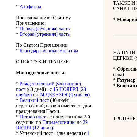
ТАКЖЕ И
*
Акафисты
САНКТ-П
Последование ко Святому
*
Макари
Причащению:
*
Первая (вечерняя) часть
*
Вторая (утренняя) часть
По Святом Причащении:
*
Благодарственные молитвы
НА ПУТИ
ЦЕРКВИ (м
О ПОСТАХ И ТРАПЕЗЕ:
*
Обретени
Многодневные посты
:
года)
*
Гатумар
*
Рождественский (Филиппов)
*
Констан
пост
(40 дней) - с
15 НОЯБРЯ (28
ноября)
по
24 ДЕКАБРЯ (6 января)
.
*
Великий пост
(40 дней) -
переходящий, в зависимости от дня
празднования Пасхи.
*
Петров пост
- с понедельника 2-й
ТРОПАРЬ
седмицы по
Пятидесятницы
до
29
ИЮНЯ (12 июля)
.
* Успенский пост - (две недели) с
1