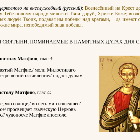
церковного на внеслужебный (русский)
:
Вознесённый на Крест д
 Тебе новому народу милости Твои даруй, Христе Боже; возв
ых людей Твоих, подавая им победы над врагами, – да имеют
ружие мира, непобедимый знак победы.
И СВЯТЫНИ, ПОМИНАЕМЫЕ В ПАМЯТНЫХ ДАТАХ ДНЯ С
постолу Матфию
, глас 3:
святый Матфие,/ моли Милостиваго
прегрешений оставление// подаст душам
остолу Матфию
, глас 4:
е, яко солнце,/ во весь мир изшедшее/
ое/ просвещает языческую Церковь
,// чудоносче Матфие апостоле.