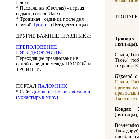
возвестили
Пасхи.
* Пасхальная (Светлая) - первая
седмица после Пасхи.
ТРОПАРЬ
* Троицкая - седмица после дня
Святой
Троицы
(Пятидесятницы).
ДРУГИЕ ВАЖНЫЕ ПРАЗДНИКИ:
Тропарь
(пятницы), 
ПРЕПОЛОВЕНИЕ
ПЯТИДЕСЯТНИЦЫ
:
Спаси́, Го́
Переходящее празднование в
Твое́,/ по
самой середине между ПАСХОЙ и
сохраня́я К
ТРОИЦЕЙ.
Перевод с 
Спаси, Гос
ПОРТАЛ
ПАЛОМНИК
принадлеж
* Сайт
Домашнее Богославословие
православн
(монастырь в миру)
Твоего тех
Кондак 
(пятницы), 
Вознесы́йс
Твоя́ да́ру
посо́бие им