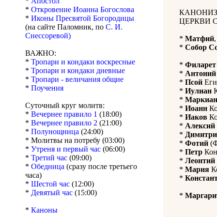
*
Апостол
*
Откровение Иоанна Богослова
КАНОНИЗ
*
Иконы Пресвятой Богородицы
ЦЕРКВИ 
(на сайте Паломник, по
С. И.
Снессоревой)
*
Матфий
*
Собор С
ВАЖНО:
*
Тропари и кондаки воскресные
*
Филарет
*
Тропари и кондаки дневные
*
Антоний
*
Тропари - величания общие
*
Псой
Еги
*
Поучения
*
Иулиан
К
*
Маркиа
Суточный круг молитв:
*
Иоанн
Ко
*
Вечернее правило 1
(18:00)
*
Иаков
Ко
*
Вечернее правило 2
(21:00)
*
Алексий
*
Полунощница
(24:00)
*
Димитри
* Молитвы на потребу (03:00)
*
Фотий
(Ф
*
Утреня и первый час
(06:00)
*
Петр
Кон
*
Третий час
(09:00)
*
Леонтий
*
Обедница
(сразу после третьего
*
Мария
Ко
часа)
*
Констан
*
Шестой час
(12:00)
*
Девятый час
(15:00)
*
Маргари
*
Каноны