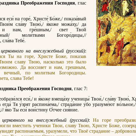
раздника Преображения Господня
, глас
ся еси́ на горе́, Христе́ Бо́же,/ показа́вый
Твои́м сла́ву Твою́,/ я́коже можа́ху,/ да
ет и нам, гре́шным,/ свет Твой
́щный/ моли́твами Богоро́дицы,//
 сла́ва Тебе́.
церковного на внеслужебный (русский)
:
лся Ты на горе, Христе Боже, показав
Твоим славу Твою, насколько это было
озможно. Да воссияет и нам, грешным,
й вечный, по молитвам Богородицы.
ета, слава Тебе!
аздника Преображения Господня
, глас 7:
еобрази́лся еси́,/ и я́коже вмеща́ху ученицы́ Твои́,/ сла́ву Твою́, Х
а егда́ Тя у́зрят распина́ема,/ страда́ние у́бо уразуме́ют во́льное,
// я́ко Ты еси́ вои́стину О́тчее сия́ние.
 церковного на внеслужебный (русский)
:
На горе преобрази
могли вместить ученики Твои, славу Твою, Христе Боже, созерц
 увидят распинаемым, уразумели, что Твоё страдание – добровол