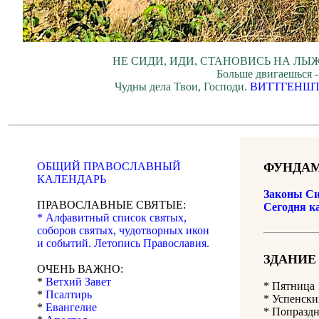
НЕ СИДИ, ИДИ, СТАНОВИСЬ НА ЛЫЖ
Больше двигаешься -
Чудны дела Твои, Господи.
ВИТТГЕНШ
ОБЩИЙ ПРАВОСЛАВНЫЙ
ФУНДАМ
КАЛЕНДАРЬ
Законы Си
ПРАВОСЛАВНЫЕ СВЯТЫЕ:
Сегодня к
* Алфавитный список святых,
соборов святых, чудотворных икон
и событий. Летопись Православия.
ЗДАНИЕ
ОЧЕНЬ ВАЖНО:
*
Ветхий Завет
*
Пятница 
*
Псалтирь
* Успенски
*
Евангелие
* Попразд