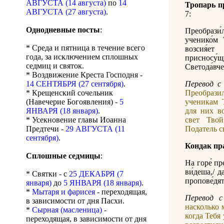
АВГУСТА (14 августа)
по
14
Тропарь п
АВГУСТА (27 августа)
.
7:
Однодневные посты
:
Преобрази́л
ученико́м 
* Среда и пятница в течение всего
возсия́
года, за исключением сплошных
присносу
седмиц и святок.
Светода́вче,
* Воздвижение Креста Господня -
14 СЕНТЯБРЯ (27 сентября)
.
Перевод с 
* Крещенский сочельник
Преобрази
(Навечерие Богоявления) -
5
ученикам 
ЯНВАРЯ (18 января)
.
для них в
* Усекновение главы Иоанна
свет Тво
Предтечи -
29 АВГУСТА (11
Податель св
сентября)
.
Кондак пр
Сплошные седмицы
:
На горе́ пр
ви́деша,/ д
* Святки - с
25 ДЕКАБРЯ (7
пропове́дят,
января)
до
5 ЯНВАРЯ (18 января)
.
*
Мытаря и фарисея
- переходящая,
Перевод с
в зависимости от дня Пасхи.
насколько 
*
Сырная (масленица)
-
когда Тебя
переходящая, в зависимости от дня