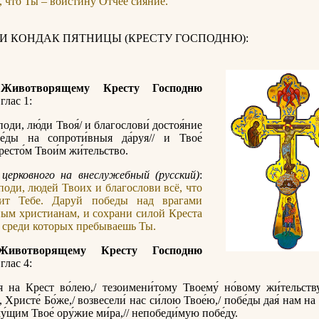
, что Ты – воистину Отчее сияние.
 И КОНДАК ПЯТНИЦЫ (КРЕСТУ ГОСПОДНЮ):
 Животворящему Кресту Господню
глас 1:
споди, лю́ди Твоя́/ и благослови́ достоя́ние
бе́ды на сопроти́вныя да́руя// и Твое́
ресто́м Твои́м жи́тельство.
церковного на внеслужебный (русский)
:
поди, людей Твоих и благослови всё, что
ит Тебе. Даруй победы над врагами
ым христианам, и сохрани силой Креста
, среди которых пребываешь Ты.
Животворящему Кресту Господню
глас 4:
я на Крест во́лею,/ тезоимени́тому Твоему́ но́вому жи́тельству
й, Христе́ Бо́же,/ возвесели́ нас си́лою Твое́ю,/ побе́ды дая́ нам на
у́щим Твое́ ору́жие ми́ра,// непобеди́мую побе́ду.