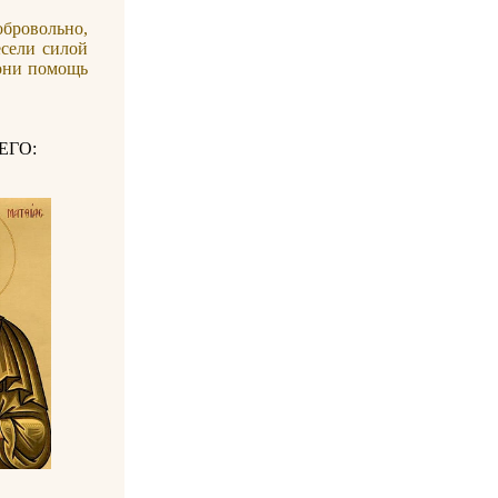
обровольно,
есели силой
 они помощь
ЕГО: