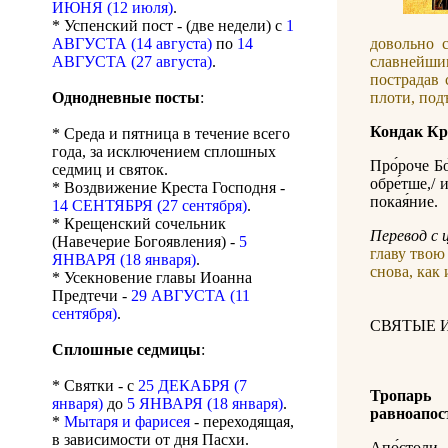
ИЮНЯ (12 июля)
.
* Успенский пост - (две недели) с
1
АВГУСТА (14 августа)
по
14
довольно с
АВГУСТА (27 августа)
.
славнейши
пострадав 
Однодневные посты
:
плоти, под
Кондак Кр
* Среда и пятница в течение всего
года, за исключением сплошных
Про́роче Бо
седмиц и святок.
обре́тше,/ 
* Воздвижение Креста Господня -
покая́ние.
14 СЕНТЯБРЯ (27 сентября)
.
* Крещенский сочельник
Перевод с 
(Навечерие Богоявления) -
5
главу твою
ЯНВАРЯ (18 января)
.
снова, как
* Усекновение главы Иоанна
Предтечи -
29 АВГУСТА (11
сентября)
.
СВЯТЫЕ 
Сплошные седмицы
:
* Святки - с
25 ДЕКАБРЯ (7
Тропарь
января)
до
5 ЯНВАРЯ (18 января)
.
равноапос
*
Мытаря и фарисея
- переходящая,
в зависимости от дня Пасхи.
Апо́стол