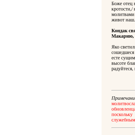
Боже отец 
кротости,/ 
молитвами 
живот наш
Кондак св
Макарию,
Яко светил
сошедшеся 
есте сущим
высоте бла
радуйтеся,
Примечани
молитвосл
обновленц
поскольку
служебным 