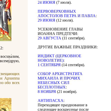
24 ИЮНЯ
(7 июля).
ПЕРВОВЕРХОВНЫХ
АПОСТОЛОВ ПЕТРА И ПАВЛА
:
29 ИЮНЯ
(12 июля).
УСЕКНОВЕНИЕ ГЛАВЫ
ИОАННА ПРЕДТЕЧИ:
29 АВГУСТА
(11 сентября).
ДРУГИЕ ВАЖНЫЕ ПРАЗДНИКИ:
 2:
ИНДИКТ (ЦЕРКОВНОЕ
восхва́лим,
НОВОЛЕТИЕ)
:
сему́друю,
1 СЕНТЯБРЯ
(14 сентября).
росвещающих
CОБОР АРХИСТРАТИГА
 и Архиппа
МИХАИЛА И ПРОЧИХ
но обо всех
НЕБЕСНЫХ СИЛ
БЕСПЛОТНЫХ
:
8 НОЯБРЯ
(21 ноября).
АНТИПАСХА
:
Переходящее празднование в
следующее воскресенье после