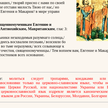
наших,/ творяй присно с нами по своей
не отстави милость Твою от нас,/ но
Евгения и Макария// в мире управи
.
ященномученикам Евгению и
 Антиохийским, Мавританским
, глас 3:
ьники незаходимыя разумнаго солнца,/
днесь восхвалим песньми,/ возсияли бо
 во тьме неразумия,/ всех созывающе к
гочестия, священномученицы./ Тем вопием вам, Евгение и Макар
 постников всех основание.
е
:
молиться следует тропарями, кондаками или
авословиями только на церковно-славянском языке, чтобы не
ами Церкви Русской, или националистами Украины или Б
 церковнославянский язык издревле является каноническим
языком для России, Украины, Белоруссии, Молдавии, Болгарии