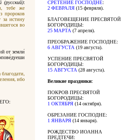
 (русский)
:
СРЕТЕНИЕ ГОСПОДНЕ
:
и, тебе же
2 ФЕВРАЛЯ
(15 февряля).
из пророков
у за истину
БЛАГОВЕЩЕНИЕ ПРЕСВЯТОЙ
ившегося во
БОГОРОДИЦЫ:
25 МАРТА
(7 апреля).
ПРЕОБРАЖЕНИЕ ГОСПОДНЕ:
6 АВГУСТА
(19 августа).
ий от земли́
ропове́дуеши
УСПЕНИЕ ПРЕСВЯТОЙ
БОГОРОДИЦЫ:
15 АВГУСТА
(28 августа).
 благодати,
еления, ибо
Великие праздники
:
ПОКРОВ ПРЕСВЯТОЙ
БОГОРОДИЦЫ:
ЕГО:
1 ОКТЯБРЯ
(14 октября).
ОБРЕЗАНИЕ ГОСПОДНЕ:
1 ЯНВАРЯ
(14 января).
РОЖДЕСТВО ИОАННА
ПРЕДТЕЧИ: