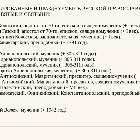
ИРОВАННЫЕ И ПРАЗДНУЕМЫЕ В РУССКОЙ ПРАВОСЛАВ
СВЯТЫЕ И СВЯТЫНИ:
олосский, апостол от 70-ти, епископ, священномученик (+ I век)
н
Газский, апостол от 70-ти, епископ, священномученик (+ I век).
ппия) Колосская, равноапостольная, мученица (+ I век).
анаксарский, преподобный (+ 1791 год).
Адрианопольский, мученик (+ 305-311 годы).
дрианопольский, мученик (+ 305-311 годы).
дрианопольский, мученик (+ 305-311 годы).
одота
Адрианопольская, мученица (+ 305-311 годы).
Антиохийский, Мавританский, пресвитер, священномученик (+ 3
й
Антиохийский, Мавританский, пресвитер, священномученик (+ 
Палестинский, преподобный (+ VII век).
амосатский, Финикийский, Константинопольский, преподобный
й
Волков
, мученик (+ 1942 год).