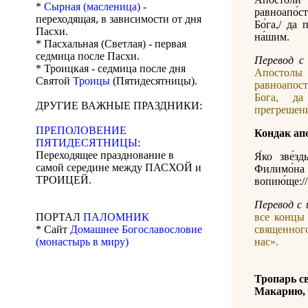
*
Сырная (масленица)
-
равноапо́с
переходящая, в зависимости от дня
Бо́га,/ да 
Пасхи.
на́шим.
* Пасхальная (Светлая) - первая
седмица после Пасхи.
Перевод с 
* Троицкая - седмица после дня
Апостол
Святой
Троицы
(Пятидесятницы).
равноапос
Бога, д
ДРУГИЕ ВАЖНЫЕ ПРАЗДНИКИ:
прегрешен
ПРЕПОЛОВЕНИЕ
Кондак ап
ПЯТИДЕСЯТНИЦЫ
:
Переходящее празднование в
Я́ко зве́з
самой середине между ПАСХОЙ и
Филимо́на
ТРОИЦЕЙ.
вопию́ще://
Перевод с 
ПОРТАЛ
ПАЛОМНИК
все концы
* Сайт
Домашнее Богославословие
священног
(монастырь в миру)
нас».
Тропарь с
Макарию,