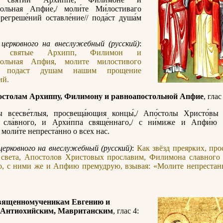
тольная Апфи́е,/ моли́те Ми́лостиваго
прегреше́ний оставле́ние// пода́ст душа́м
церковного на внеслужебный (русский)
:
ы святые Архипп, Филимон и
тольная Апфия, молите милостивого
а подаст душам нашим прощение
ий.
остолам Архиппу, Филимону и равноапостольной Апфие
, глас
ды всесве́тлыя, просвеща́ющия концы́,/ Апо́столы Христо́вы 
 сла́вного, и Архи́ппа свяще́ннаго,/ с ни́миже и Апфи́ю в
 моли́те непреста́нно о всех нас.
церковного на внеслужебный (русский)
:
Как звёзд преярких, п
 света, Апостолов Христовых прославим, Филимона славного
о, с ними же и Апфию премудрую, взывая: «Молите непрестан
вященномученикам Евгению и
 Антиохийским, Мавританским
, глас 4: