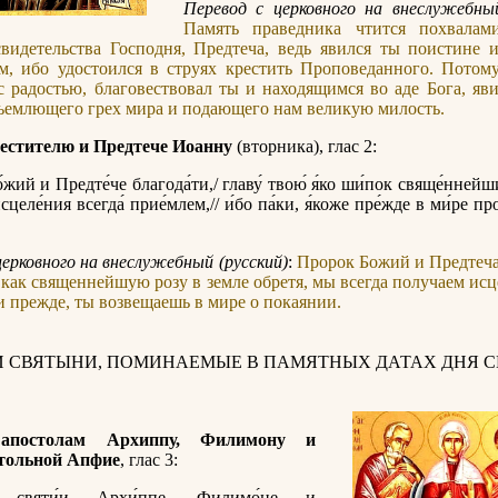
Перевод с церковного на внеслужебный
Память праведника чтится похвалам
видетельства Господня, Предтеча, ведь явился ты поистине 
м, ибо удостоился в струях крестить Проповеданного. Потом
с радостью, благовествовал ты и находящимся во аде Бога, яв
ъемлющего грех мира и подающего нам великую милость.
естителю и Предтече Иоанну
(вторника), глас 2:
́жий и Предте́че благода́ти,/ главу́ твою́ я́ко ши́пок свяще́ннейш
исцеле́ния всегда́ прие́млем,// и́бо па́ки, я́коже пре́жде в ми́ре п
церковного на внеслужебный (русский)
:
Пророк Божий и Предтеча
 как священнейшую розу в земле обретя, мы всегда получаем исц
 и прежде, ты возвещаешь в мире о покаянии.
И СВЯТЫНИ, ПОМИНАЕМЫЕ В ПАМЯТНЫХ ДАТАХ ДНЯ С
 апостолам Архиппу, Филимону и
тольной Апфие
, глас 3:
и святи́и Архи́ппе, Филимо́не и