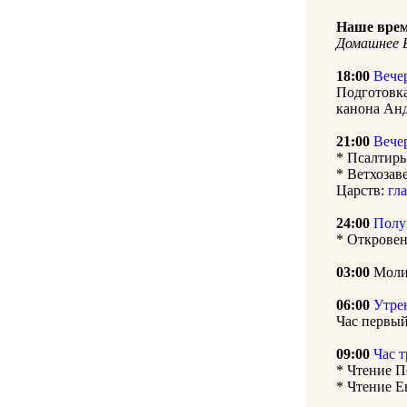
Наше врем
Домашнее Б
18:00
Вече
Подготовка
канона Ан
21:00
Вече
* Псалтирь
* Ветхозав
Царств:
гла
24:00
Полу
* Откровен
03:00
Молит
06:00
Утре
Час первый
09:00
Час 
* Чтение П
* Чтение Е