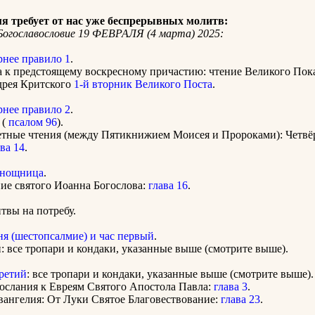
я требует от нас уже беспрерывных молитв:
огославословие 19 ФЕВРАЛЯ (4 марта) 2025:
рнее правило 1
.
 к предстоящему воскресному причастию: чтение Великого Пок
дрея Критского
1-й вторник Великого Поста
.
рнее правило 2
.
 (
псалом 96
).
етные чтения (между Пятикнижием Моисея и Пророками): Четвё
ва 14
.
нощница
.
ие святого Иоанна Богослова:
глава 16
.
вы на потребу.
ня (шестопсалмие) и час первый
.
: все тропари и кондаки, указанные выше (смотрите выше).
третий
: все тропари и кондаки, указанные выше (смотрите выше).
ослания к Евреям Святого Апостола Павла:
глава 3
.
вангелия: От Луки Святое Благовествование:
глава 23
.