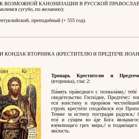
 К ВОЗМОЖНОЙ КАНОНИЗАЦИИ В РУССКОЙ ПРАВОСЛА
олимся сугубо, по желанию):
нтуклийский, преподобный (+ 555 год).
 И КОНДАК ВТОРНИКА (КРЕСТИТЕЛЮ И ПРЕДТЕЧЕ ИОАН
Тропарь Крестителю и Предтеч
(вторника), глас 2:
Па́мять пра́веднаго с похвала́ми,/ тебе́
свиде́тельство Госпо́дне, Предте́че:/ по
еси́ вои́стину и проро́ков честне́йший
струя́х крести́ти сподо́бился еси́ Пропо
Те́мже за и́стину пострада́в ра́дуяся,/ 
еси́ и су́щим во а́де Бо́га я́вльшагос
взе́млющаго грех ми́ра,// и подаю́щаго
ми́лость.