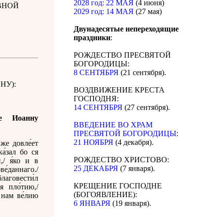
2028 год: 22 МАЯ
(4 июня)
ВНОЙ
2029 год: 14 МАЯ
(27 мая)
Двунадесятые непереходящие
праздники
:
РОЖДЕСТВО ПРЕСВЯТОЙ
БОГОРОДИЦЫ:
8 СЕНТЯБРЯ
(21 сентября).
НУ):
ВОЗДВИЖЕНИЕ КРЕСТА
ГОСПОДНЯ:
14 СЕНТЯБРЯ
(27 сентября).
е Иоанну
ВВЕДЕНИЕ ВО ХРАМ
ПРЕСВЯТОЙ БОГОРОДИЦЫ
:
21 НОЯБРЯ
(4 декабря).
 же довле́ет
ка́зал бо ся
РОЖДЕСТВО ХРИСТОВО:
,/ я́ко и в
25 ДЕКАБРЯ
(7 января).
ве́даннаго./
благовести́л
КРЕЩЕНИЕ ГОСПОДНЕ
я пло́тию,/
(БОГОЯВЛЕНИЕ):
 нам ве́лию
6 ЯНВАРЯ
(19 января).