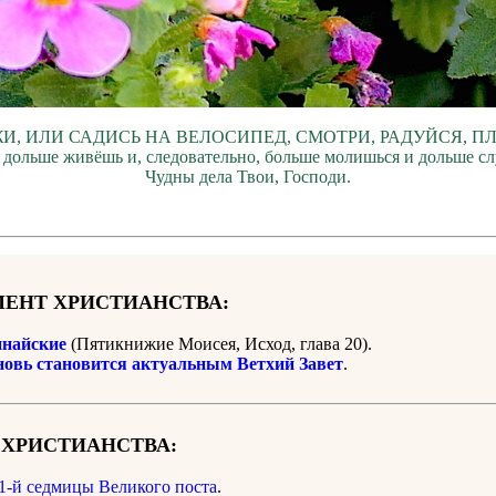
И, ИЛИ САДИСЬ НА ВЕЛОСИПЕД, СМОТРИ, РАДУЙСЯ, П
 дольше живёшь и, следовательно, больше молишься и дольше с
Чудны дела Твои, Господи.
ЕНТ ХРИСТИАНСТВА:
найские
(Пятикнижие Моисея, Исход, глава 20).
новь становится актуальным Ветхий Завет
.
 ХРИСТИАНСТВА:
1-й седмицы Великого поста
.