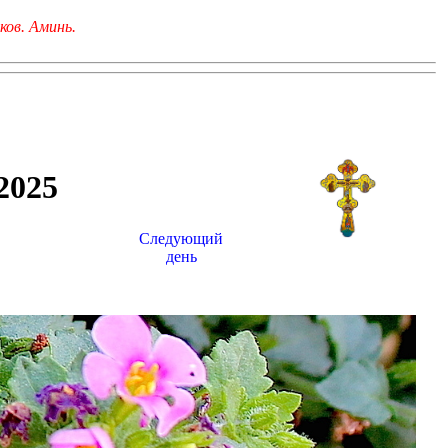
ков. Аминь.
025
Следующий
день