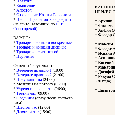
*
Псалтирь
*
Евангелие
КАНОНИЗ
*
Апостол
ЦЕРКВИ 
*
Откровение Иоанна Богослова
*
Иконы Пресвятой Богородицы
*
Архипп
К
(на сайте Паломник, по
С. И.
*
Филимо
Снессоревой)
*
Апфия
(А
*
Феодор
С
ВАЖНО:
*
Тропари и кондаки воскресные
*
Максим
*
Тропари и кондаки дневные
*
Феодот
А
*
Тропари - величания общие
*
Исихий
А
*
Поучения
*
Асклипи
*
Евгений
Суточный круг молитв:
*
Макари
*
Вечернее правило 1
(18:00)
*
Досифей
*
Вечернее правило 2
(21:00)
*
Равула
С
*
Полунощница
(24:00)
530 года).
* Молитвы на потребу (03:00)
*
Утреня и первый час
(06:00)
*
Димитри
*
Третий час
(09:00)
*
Обедница
(сразу после третьего
часа)
*
Шестой час
(12:00)
*
Девятый час
(15:00)