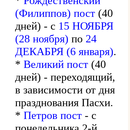
*
Рождественский
(Филиппов) пост
(40
дней) - с
15 НОЯБРЯ
(28 ноября)
по
24
ДЕКАБРЯ (6 января)
.
*
Великий пост
(40
дней) - переходящий,
в зависимости от дня
празднования Пасхи.
*
Петров пост
- с
понедельника 2-й