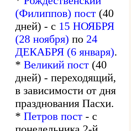
*
Рождественский
(Филиппов) пост
(40
дней) - с
15 НОЯБРЯ
(28 ноября)
по
24
ДЕКАБРЯ (6 января)
.
*
Великий пост
(40
дней) - переходящий,
в зависимости от дня
празднования Пасхи.
*
Петров пост
- с
понедельника 2-й