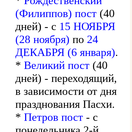
*
Рождественский
(Филиппов) пост
(40
дней) - с
15 НОЯБРЯ
(28 ноября)
по
24
ДЕКАБРЯ (6 января)
.
*
Великий пост
(40
дней) - переходящий,
в зависимости от дня
празднования Пасхи.
*
Петров пост
- с
понедельника 2-й