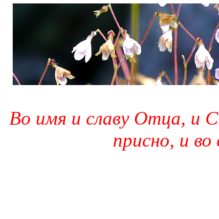
Во имя и славу Отца, и С
присно, и во