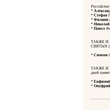
Российские
*
Алексан
*
Стефан
*
Филипп
*
Николай
*
Павел
Ф
ТАКЖЕ И
СВЯТЫХ (н
*
Симеон
С
ТАКЖЕ И 
дней памя
*
Евфими
*
Онуфри