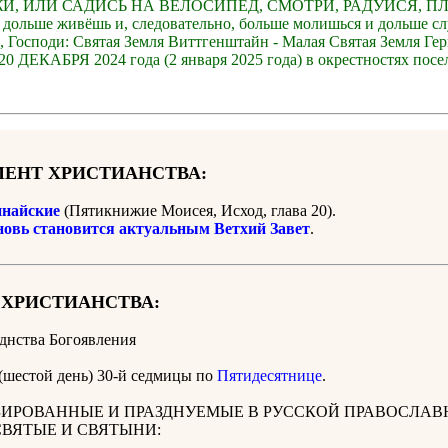
И, ИЛИ САДИСЬ НА ВЕЛОСИПЕД, СМОТРИ, РАДУЙСЯ, П
 дольше живёшь и, следовательно, больше молишься и дольше с
, Господи: Святая Земля Виттгенштайн - Малая Святая Земля Ге
0 ДЕКАБРЯ 2024 года (2 января 2025 года) в окрестностях посе
ЕНТ ХРИСТИАНСТВА:
найские
(Пятикнижие Моисея, Исход, глава 20).
новь становится актуальным Ветхий Завет
.
 ХРИСТИАНСТВА:
днства Богоявления
(шестой день) 30-й седмицы по
Пятидесятнице
.
ИРОВАННЫЕ И ПРАЗДНУЕМЫЕ В РУССКОЙ ПРАВОСЛАВ
СВЯТЫЕ И СВЯТЫНИ: