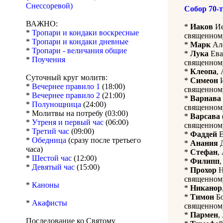
Снессоревой)
Собор 70-
ВАЖНО:
*
Иаков
Ие
*
Тропари и кондаки воскресные
священном
*
Тропари и кондаки дневные
*
Марк
Але
*
Тропари - величания общие
*
Лука
Ева
*
Поучения
священном
*
Клеопа
,
Суточный круг молитв:
*
Симеон
И
*
Вечернее правило 1
(18:00)
священном
*
Вечернее правило 2
(21:00)
*
Варнава
*
Полунощница
(24:00)
священном
* Молитвы на потребу (03:00)
*
Варсава
*
Утреня и первый час
(06:00)
священном
*
Третий час
(09:00)
*
Фаддей
Е
*
Обедница
(сразу после третьего
*
Анания
Д
часа)
*
Стефан
,
*
Шестой час
(12:00)
*
Филипп
,
*
Девятый час
(15:00)
*
Прохор
Н
священном
*
Каноны
*
Никанор
*
Тимон
Бо
*
Акафисты
священном
*
Пармен
,
Последование ко Святому