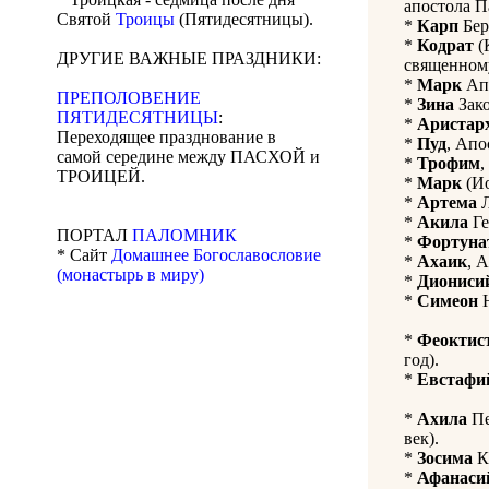
апостола П
Святой
Троицы
(Пятидесятницы).
*
Карп
Бер
*
Кодрат
(
ДРУГИЕ ВАЖНЫЕ ПРАЗДНИКИ:
священном
*
Марк
Апо
ПРЕПОЛОВЕНИЕ
*
Зина
Зако
ПЯТИДЕСЯТНИЦЫ
:
*
Аристар
Переходящее празднование в
*
Пуд
, Апо
самой середине между ПАСХОЙ и
*
Трофим
,
ТРОИЦЕЙ.
*
Марк
(Ио
*
Артема
Л
*
Акила
Ге
ПОРТАЛ
ПАЛОМНИК
*
Фортуна
* Сайт
Домашнее Богославословие
*
Ахаик
, 
(монастырь в миру)
*
Диониси
*
Симеон
Н
*
Феоктис
год).
*
Евстафи
*
Ахила
Пе
век).
*
Зосима
К
*
Афанаси