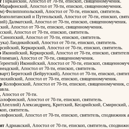
т
Гирканский, Апостол от 70-ти, епископ, священномученик.
Марафонский, Апостол от 70-ти, епископ, священномученик.
м) Филиппопольский, Апостол от 70-ти, епископ, святитель.
еаполитанский и Путеольский, Апостол от 70-ти, епископ, святи
ий) Далматский, Апостол от 70-ти, епископ, священномученик.
кий, Апостол от 70-ти, епископ, священномученик.
ский, Апостол от 70-ти, епископ, святитель.
Синопский, Апостол от 70-ти, епископ, святитель.
ука) Лаодикийский, Апостол от 70-ти, епископ, святитель.
рсийский, Керкирский, Апостол от 70-ти, епископ, святитель.
р
Иконийский, Керкирский, Апостол от 70-ти, епископ, святител
лимпан), Апостол от 70-ти, священномученик.
Терентий) Иконийский, Апостол от 70-ти, епископ, священномуч
еадский, Апостол от 70-ти, епископ, святитель.
варт) Беритский (Бейрутский), Апостол от 70-ти, епископ, святит
иохийский, Апостол от 70-ти, епископ, священномученик.
р
Колофонский, Апостол от 70-ти, епископ, священномученик, 
авла.
, Апостол от 70-ти.
олофонский, Апостол от 70-ти, епископ, святитель.
(Апеллий) Александриец, Критский, Кесарийский, Смирнский, 
коп, святитель.
лофонский, Апостол от 70-ти, епископ, святитель, сподвижник 
ит
Адриакский, Апостол от 70-ти, епископ, святитель, сподвиж