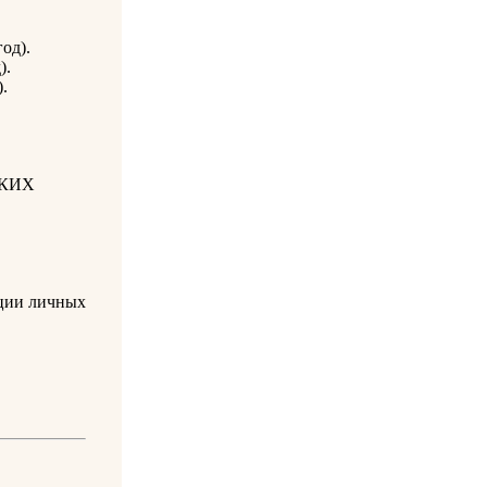
од).
).
.
СКИХ
ии личных