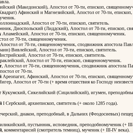
авла.
ийский (Македонский), Апостол от 70-ти, епископ, священному
Квадрат) Афинский и Магнезийский, Апостол от 70-ти, епископ,
ученик.
ллониадский, Апостол от 70-ти, епископ, святитель.
нник, Диоспольский (Лиддский), Апостол от 70-ти, епископ, свя
х
Апамейский, Апостол от 70-ти, епископ, священномученик.
стол от 70-ти, священномученик.
 Апостол от 70-ти, священномученик, сподвижник апостола Павл
анн) Вивлейский, Апостол от 70-ти, епископ, святитель.
истрийский, Апостол от 70-ти, епископ, святитель.
раклейский, Апостол от 70-ти, епископ, священномученик.
т
, Апостол от 70-ти, священномученик, сподвижник апостола Па
Апостол от 70-ти.
й
Ареопагит, Афинский, Апостол от 70-ти, епископ, священному
игер, Апостол от 70-ти (+ время отшествия ко Господу неизвест
т
Кукумский, Сикелийский (Сицилийский), игумен, преподобны
й
I Сербский, архиепископ, святитель (+ около 1285 года).
черский, диакон, преподобный, в Дальних (Феодосиевых) пещер
иликийский, пустынник, исповедник, преподобномученик (+ III-
й
, комментарисий (смотритель темниц), мученик (+ III-IV века).