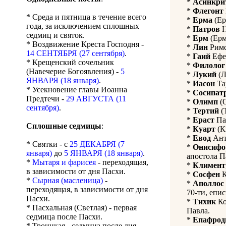
*
Асинкри
*
Флегонт
* Среда и пятница в течение всего
*
Ерма
(Ер
года, за исключением сплошных
*
Патров
Н
седмиц и святок.
*
Ерм
(Ерм
* Воздвижение Креста Господня -
*
Лин
Римс
14 СЕНТЯБРЯ (27 сентября)
.
*
Гаий
Ефес
* Крещенский сочельник
*
Филолог
(Навечерие Богоявления) -
5
*
Лукий
(Л
ЯНВАРЯ (18 января)
.
*
Иасон
Та
* Усекновение главы Иоанна
*
Сосипат
Предтечи -
29 АВГУСТА (11
*
Олимп
(О
сентября)
.
*
Тертий
(
*
Ераст
Пан
Сплошные седмицы
:
*
Куарт
(К
*
Евод
Ант
* Святки - с
25 ДЕКАБРЯ (7
*
Онисифо
января)
до
5 ЯНВАРЯ (18 января)
.
апостола П
*
Мытаря и фарисея
- переходящая,
*
Климент
в зависимости от дня Пасхи.
*
Сосфен
К
*
Сырная (масленица)
-
*
Аполлос
переходящая, в зависимости от дня
70-ти, епис
Пасхи.
*
Тихик
Ко
* Пасхальная (Светлая) - первая
Павла.
седмица после Пасхи.
*
Епафрод
* Троицкая - седмица после дня