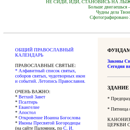
НЕ СИДИ, ИДИ, СТАНОВИСЬ НА ЛЫЖ
Больше двигаешься -
Чудны дела Твои
Сфотографировано 2
ОБЩИЙ ПРАВОСЛАВНЫЙ
ФУНДАМ
КАЛЕНДАРЬ
Законы Си
ПРАВОСЛАВНЫЕ СВЯТЫЕ:
Сегодня в
* Алфавитный список святых,
соборов святых, чудотворных икон
и событий. Летопись Православия.
ЗДАНИЕ
ОЧЕНЬ ВАЖНО:
*
Ветхий Завет
* Предпраз
*
Псалтирь
*
Евангелие
*
Пятница
*
Апостол
*
Откровение Иоанна Богослова
КАНОНИЗ
*
Иконы Пресвятой Богородицы
ЦЕРКВИ 
(на сайте Паломник, по
С. И.