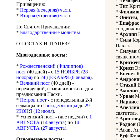
*
Тимофей
Причащению:
*
Тит
Критс
*
Первая (вечерняя) часть
*
Филимо
*
Вторая (утренняя) часть
*
Онисим
,
*
Епафрас
По Святом Причащении:
сподвижник
*
Благодарственные молитвы
*
Архипп
К
*
Сила
Кор
О ПОСТАХ И ТРАПЕЗЕ:
Павла.
*
Силуан
С
Многодневные посты
:
священном
*
Крискен
*
Рождественский (Филиппов)
*
Крисп
Эг
пост
(40 дней) - с
15 НОЯБРЯ (28
*
Епенет
Ка
ноября)
по
24 ДЕКАБРЯ (6 января)
.
*
Андрони
*
Великий пост
(40 дней) -
*
Стахий
В
переходящий, в зависимости от дня
*
Амплий
празднования Пасхи.
*
Урван
Ма
*
Петров пост
- с понедельника 2-й
*
Наркисс
седмицы по
Пятидесятницы
до
29
*
Апеллий
ИЮНЯ (12 июля)
.
святитель.
* Успенский пост - (две недели) с
1
*
Аристов
АВГУСТА (14 августа)
по
14
*
Родион
(
АВГУСТА (27 августа)
.
*
Агав
, Ап
*
Руф
Фивс
Однодневные посты
: