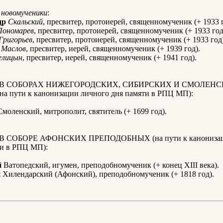
 новомученики
:
др
Скальский
, пресвитер, протоиерей, священномученик (+ 1933 г
Пономарев
, пресвитер, протоиерей, священномученик (+ 1933 год
Григорьев
, пресвитер, протоиерей, священномученик (+ 1933 год)
Маслов
, пресвитер, иерей, священномученик (+ 1939 год).
елицын
, пресвитер, иерей, священномученик (+ 1941 год).
 В СОБОРАХ НИЖЕГОРОДСКИХ, СИБИРСКИХ И СМОЛЕН
а пути к канонизации личного дня памяти в РПЦ МП):
моленский, митрополит, святитель (+ 1699 год).
В СОБОРЕ АФОНСКИХ ПРЕПОДОБНЫХ (на пути к канонизац
ти в РПЦ МП):
й
Ватопедский, игумен, преподобномученик (+ конец XIII века).
й
Хилендарский (Афонский), преподобномученик (+ 1818 год).