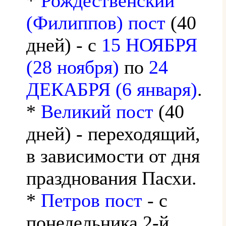
*
Рождественский
(Филиппов) пост
(40
дней) - с
15 НОЯБРЯ
(28 ноября)
по
24
ДЕКАБРЯ (6 января)
.
*
Великий пост
(40
дней) - переходящий,
в зависимости от дня
празднования Пасхи.
*
Петров пост
- с
понедельника 2-й