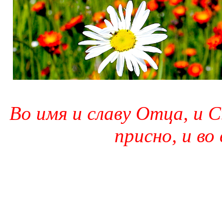
Во имя и славу Отца, и С
присно, и во