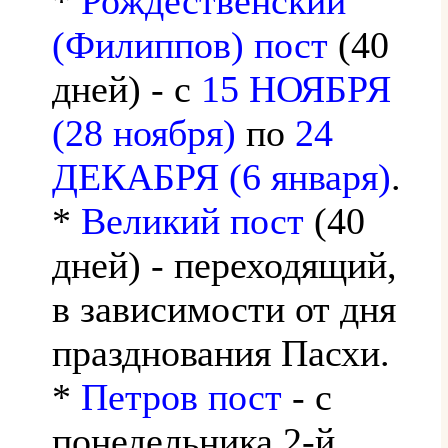
*
Рождественский
(Филиппов) пост
(40
дней) - с
15 НОЯБРЯ
(28 ноября)
по
24
ДЕКАБРЯ (6 января)
.
*
Великий пост
(40
дней) - переходящий,
в зависимости от дня
празднования Пасхи.
*
Петров пост
- с
понедельника 2-й