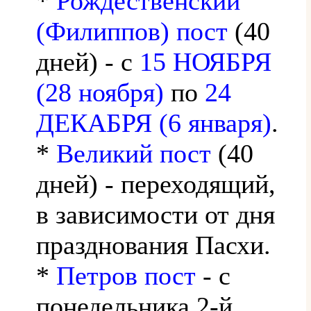
*
Рождественский
(Филиппов) пост
(40
дней) - с
15 НОЯБРЯ
(28 ноября)
по
24
ДЕКАБРЯ (6 января)
.
*
Великий пост
(40
дней) - переходящий,
в зависимости от дня
празднования Пасхи.
*
Петров пост
- с
понедельника 2-й