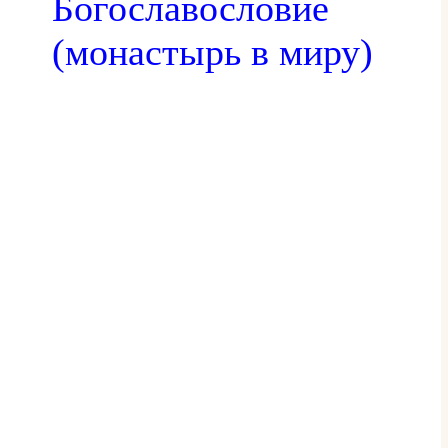
Богославословие
(монастырь в миру)