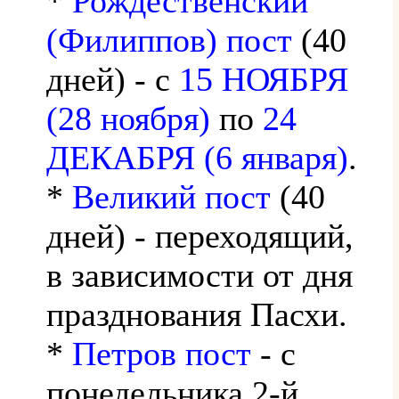
*
Рождественский
(Филиппов) пост
(40
дней) - с
15 НОЯБРЯ
(28 ноября)
по
24
ДЕКАБРЯ (6 января)
.
*
Великий пост
(40
дней) - переходящий,
в зависимости от дня
празднования Пасхи.
*
Петров пост
- с
понедельника 2-й