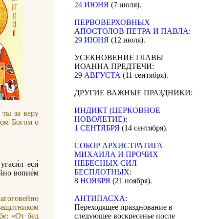
24 ИЮНЯ
(7 июля).
ПЕРВОВЕРХОВНЫХ
АПОСТОЛОВ ПЕТРА И ПАВЛА
:
29 ИЮНЯ
(12 июля).
УСЕКНОВЕНИЕ ГЛАВЫ
ИОАННА ПРЕДТЕЧИ:
29 АВГУСТА
(11 сентября).
ДРУГИЕ ВАЖНЫЕ ПРАЗДНИКИ:
ИНДИКТ (ЦЕРКОВНОЕ
 ты за веру
НОВОЛЕТИЕ)
:
том Богом о
1 СЕНТЯБРЯ
(14 сентября).
CОБОР АРХИСТРАТИГА
МИХАИЛА И ПРОЧИХ
НЕБЕСНЫХ СИЛ
угаси́л еси́
БЕСПЛОТНЫХ
:
́йно вопие́м
8 НОЯБРЯ
(21 ноября).
лагоговейно
АНТИПАСХА
:
 защитником
Переходящее празднование в
бе: «От бед
следующее воскресенье после