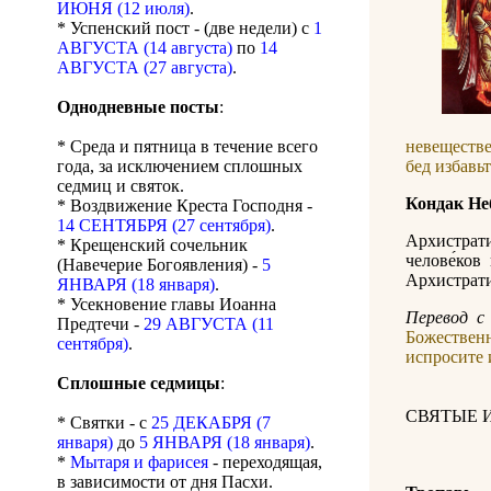
ИЮНЯ (12 июля)
.
* Успенский пост - (две недели) с
1
АВГУСТА (14 августа)
по
14
АВГУСТА (27 августа)
.
Однодневные посты
:
* Среда и пятница в течение всего
невеществ
года, за исключением сплошных
бед избавь
седмиц и святок.
Кондак Н
* Воздвижение Креста Господня -
14 СЕНТЯБРЯ (27 сентября)
.
Архистрати
* Крещенский сочельник
челове́ков 
(Навечерие Богоявления) -
5
Архистрати
ЯНВАРЯ (18 января)
.
* Усекновение главы Иоанна
Перевод с 
Предтечи -
29 АВГУСТА (11
Божествен
сентября)
.
испросите 
Сплошные седмицы
:
СВЯТЫЕ 
* Святки - с
25 ДЕКАБРЯ (7
января)
до
5 ЯНВАРЯ (18 января)
.
*
Мытаря и фарисея
- переходящая,
в зависимости от дня Пасхи.