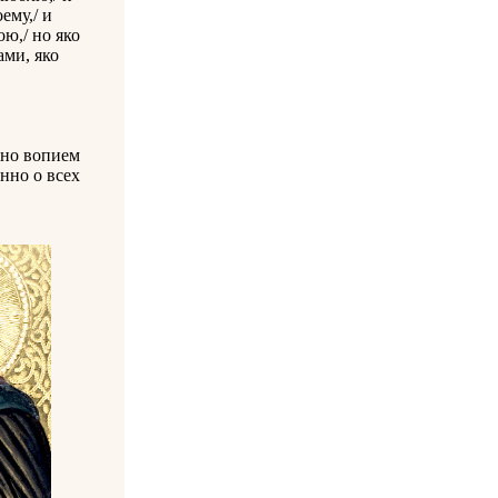
ему,/ и
ою,/ но яко
ми, яко
сно вопием
нно о всех