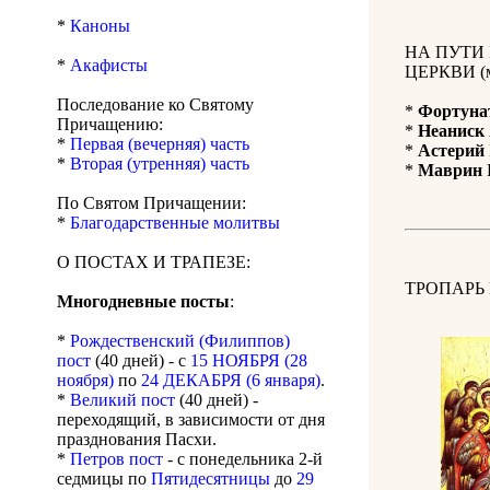
*
Каноны
НА ПУТИ
*
Акафисты
ЦЕРКВИ (м
Последование ко Святому
*
Фортуна
Причащению:
*
Неаниск
*
Первая (вечерняя) часть
*
Астерий
*
Вторая (утренняя) часть
*
Маврин
По Святом Причащении:
*
Благодарственные молитвы
О ПОСТАХ И ТРАПЕЗЕ:
ТРОПАРЬ
Многодневные посты
:
*
Рождественский (Филиппов)
пост
(40 дней) - с
15 НОЯБРЯ (28
ноября)
по
24 ДЕКАБРЯ (6 января)
.
*
Великий пост
(40 дней) -
переходящий, в зависимости от дня
празднования Пасхи.
*
Петров пост
- с понедельника 2-й
седмицы по
Пятидесятницы
до
29