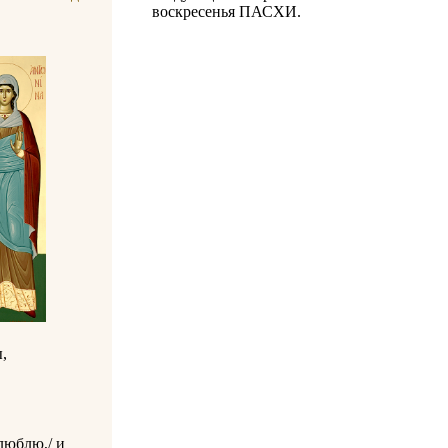
воскресенья ПАСХИ.
ы,
люблю,/ и