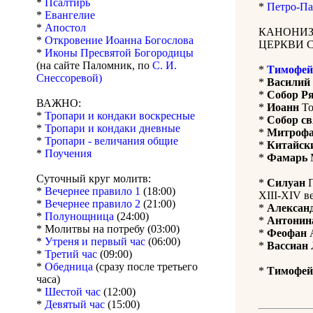
*
Псалтирь
*
Петро-Па
*
Евангелие
*
Апостол
КАНОНИЗ
*
Откровение Иоанна Богослова
ЦЕРКВИ 
*
Иконы Пресвятой Богородицы
(на сайте Паломник, по
С. И.
*
Тимофей
Снессоревой)
*
Василий
*
Собор Р
ВАЖНО:
*
Иоанн
То
*
Тропари и кондаки воскресные
*
Собор с
*
Тропари и кондаки дневные
*
Митроф
*
Тропари - величания общие
*
Китайск
*
Поучения
*
Фамарь
М
Суточный круг молитв:
*
Силуан
П
*
Вечернее правило 1
(18:00)
XIII-XIV ве
*
Вечернее правило 2
(21:00)
*
Алексан
*
Полунощница
(24:00)
*
Антонин
* Молитвы на потребу (03:00)
*
Феофан
А
*
Утреня и первый час
(06:00)
*
Вассиан
*
Третий час
(09:00)
*
Обедница
(сразу после третьего
*
Тимофей
часа)
*
Шестой час
(12:00)
*
Девятый час
(15:00)