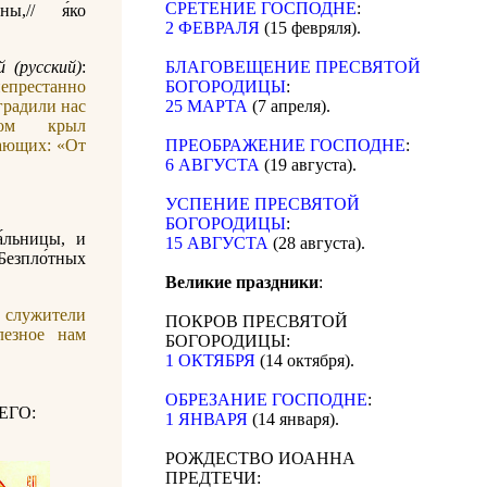
СРЕТЕНИЕ ГОСПОДНЕ
:
ы,// я́ко
2 ФЕВРАЛЯ
(15 февряля).
 (русский)
:
БЛАГОВЕЩЕНИЕ ПРЕСВЯТОЙ
епрестанно
БОГОРОДИЦЫ
:
градили нас
25 МАРТА
(7 апреля).
ом крыл
вающих: «От
ПРЕОБРАЖЕНИЕ ГОСПОДНЕ
:
6 АВГУСТА
(19 августа).
УСПЕНИЕ ПРЕСВЯТОЙ
БОГОРОДИЦЫ
:
а́льницы, и
15 АВГУСТА
(28 августа).
 Безпло́тных
Великие праздники
:
 служители
ПОКРОВ ПРЕСВЯТОЙ
лезное нам
БОГОРОДИЦЫ:
1 ОКТЯБРЯ
(14 октября).
ОБРЕЗАНИЕ ГОСПОДНЕ
:
ЕГО:
1 ЯНВАРЯ
(14 января).
РОЖДЕСТВО ИОАННА
ПРЕДТЕЧИ: