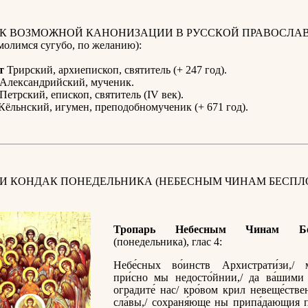
 К ВОЗМОЖНОЙ КАНОНИЗАЦИИ В РУССКОЙ ПРАВОСЛА
олимся сугубо, по желанию):
т
Трирский, архиепископ, святитель (+ 247 год).
Александрийский, мученик.
Петрский, епископ, святитель (IV век).
Кёльнский, игумен, преподобномученик (+ 671 год).
 И КОНДАК ПОНЕДЕЛЬНИКА (НЕБЕСНЫМ ЧИНАМ БЕСПЛ
Тропарь Небесным Чинам Бе
(понедельника), глас 4:
Небе́сных во́инств Архистрати́зи,/ 
при́сно мы недосто́йнии,/ да ва́шими
оградите́ нас/ кро́вом крил невеще́стве
сла́вы,/ сохраня́юще ны пpипа́дающия 