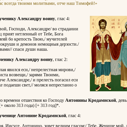
ас всегда твоими молитвами, отче наш Тимофей!»
ученику Александру воину
, глас 4:
ой, Господи, Александре/ во страдании
ц прият нетленный от Тебе, Бога
меяй бо крепость Твою,/ мучителей
сокруши и демонов немощныя дерзости./
вами// спаси души наша.
ченику Александру воину
, глас 2:
лая явился еси,/ непрелестная мирови,/
ста возвещи,/ зарями Твоими,
пче Александре,/ и прелесть погасил еси
же подаеши свет,// моляся непрестанно о
о времени отшествия ко Господу
Антонины Кродамнской
, дев
 около 313 года) [+ 313 год]*.
ученице Антонине Кродамнской
, глас 4:
я, Иисусе, Антонино, зовет велиим гласом:/ Тебе, Женише мой, 