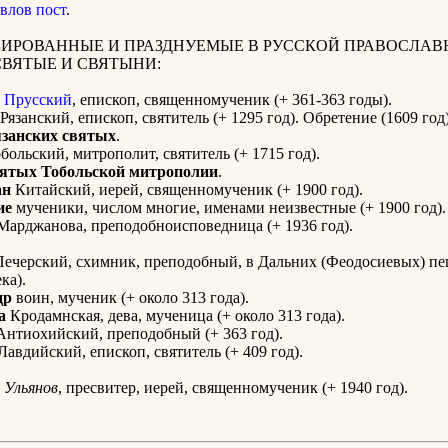
влов пост
.
ИРОВАННЫЕ И ПРАЗДНУЕМЫЕ В РУССКОЙ ПРАВОСЛАВ
СВЯТЫЕ И СВЯТЫНИ:
Прусский
, епископ, священномученик (+ 361-363 годы).
Рязанский, епископ, святитель (+ 1295 год). Обретение (1609 год
язанских святых
.
больский, митрополит, святитель (+ 1715 год).
вятых Тобольской митрополии
.
ан
Китайский, иерей, священномученик (+ 1900 год).
ие
мученики, числом многие, именами неизвестные (+ 1900 год).
арджанова, преподобноисповедница (+ 1936 год).
ечерский, схимник, преподобный, в Дальних (Феодосиевых) пе
ка).
др
воин, мученик (+ около 313 года).
а
Кродамнская, дева, мученица (+ около 313 года).
нтиохийский, преподобный (+ 363 год).
Лавдийский, епископ, святитель (+ 409 год).
Ульянов
, пресвитер, иерей, священномученик (+ 1940 год).