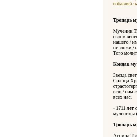
избавляй н
Тропарь м
Мученик Тв
своем вене
нашего,/ и
низложи,/ 
Того молит
Кондак му
Звезда свет
Солнца Хри
страстотер
всю,/ нам 
всех нас.
-
1711 лет
с
мученицы (+
Тропарь м
Агница Тво