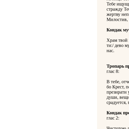
Тебе ищущи
стражду Теб
жертву неп
Милостив, 
Кондак му
Храм твой 
ти:/ дево 
нас.
Тропарь п
глас 8:
В тебе, отч
бо Крест, п
презирати 
души, вещи
срадуется,
Кондак пр
глас 2:
Чистотою д