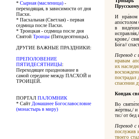
Тропар
*
Сырная (масленица)
-
Прусском
переходящая, в зависимости от дня
Пасхи.
И нра́вом 
* Пасхальная (Светлая) - первая
апо́столом 
седмица после Пасхи.
в виде́ния
* Троицкая - седмица после дня
исправля́я
Святой
Троицы
(Пятидесятницы).
кро́ве,/ св
Бо́га// спас
ДРУГИЕ ВАЖНЫЕ ПРАЗДНИКИ:
Перевод с 
ПРЕПОЛОВЕНИЕ
нравам ап
ПЯТИДЕСЯТНИЦЫ
:
их наследн
Переходящее празднование в
восхождени
самой середине между ПАСХОЙ и
пострадал 
ТРОИЦЕЙ.
спасении 
Кондак св
ПОРТАЛ
ПАЛОМНИК
* Сайт
Домашнее Богославословие
Во святи́те
(монастырь в миру)
же́ртвы,/ и
ти:/ от бед
Перевод с 
послужив и
твоего ста