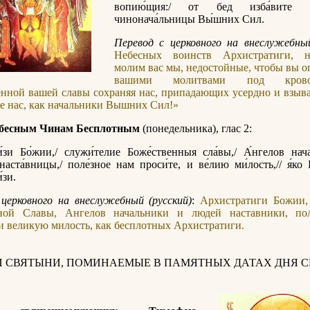
вопию́щия:/ от бед изба́вите н
чинонача́льницы Вы́шних Сил.
Перевод с церковного на внеслужебный
Небесных воинств Архистратиги, н
молим вас мы, недостойные, чтобы вы о
вашими молитвами под кров
енной вашей славы сохраняя нас, припадающих усердно и взы
те нас, как начальники Вышних Сил!»
ебесным Чинам Бесплотным
(понедельника), глас 2:
́зи Бо́жии,/ служи́телие Боже́ственныя сла́вы,/ А́нгелов нач
наста́вницы,/ поле́зное нам проси́те, и ве́лию ми́лость,// я́ко
́зи.
церковного на внеслужебный (русский)
:
Архистратиги Божии,
ной Славы, Ангелов начальники и людей наставники, по
и великую милость, как бесплотных Архистратиги.
И СВЯТЫНИ, ПОМИНАЕМЫЕ В ПАМЯТНЫХ ДАТАХ ДНЯ С