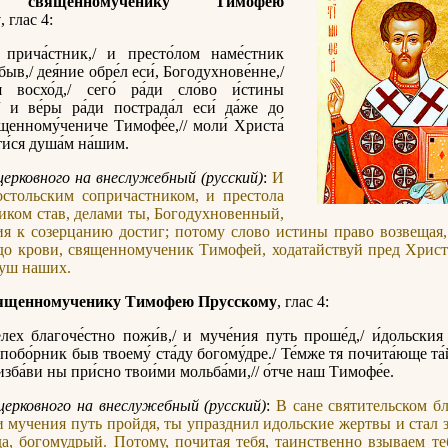
ь священномученику Тимофею
у
, глас 4:
прича́стник,/ и престо́лом наме́стник
быв,/ дея́ние обре́л еси́, Богодухнове́нне,/
 восхо́д,/ сего́ ра́ди сло́во и́стины
,/ и ве́ры ра́ди пострада́л еси́ да́же до
ященному́чениче Тимофе́е,// моли́ Христа́
ти́ся душа́м на́шим.
церковного на внеслужебный (русский)
:
И
остольским сопричастником, и престола
иком став, делами ты, Богодухновенный,
я к созерцанию достиг; потому слово истины право возвещая,
до крови, священномученик Тимофей, ходатайствуй пред Хрис
душ наших.
ященномученику Тимофею Прусскому
, глас 4:
лех благоче́стно пожи́в,/ и муче́ния путь проше́д,/ и́дольския 
 побо́рник быв твоему́ ста́ду богому́дре./ Те́мже тя почита́юще та
 изба́ви ны при́сно твои́ми мольба́ми,// о́тче наш Тимофе́е.
церковного на внеслужебный (русский)
:
В сане святительском б
 мучения путь пройдя, ты упразднил идольские жертвы и стал
да, богомудрый. Потому, почитая тебя, таинственно взываем те