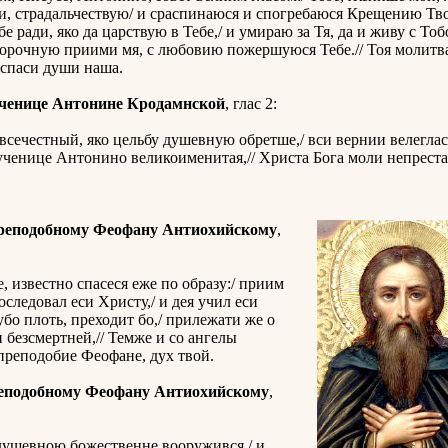
, страдальчествую/ и сраспинаюся и спогребаюся Крещению Тво
е ради, яко да царствую в Тебе,/ и умираю за Тя, да и живу с Тоб
орочную приими мя, с любовию пожершуюся Тебе.// Тоя молитва
спаси души наша.
ченице Антонине Кродамнской
, глас 2:
всечестный, яко цельбу душевную обретше,/ вси вернии велегла
мученице Антонино великоименитая,// Христа Бога моли непреста
реподобному Феофану Антиохийскому
,
е, известно спасеся еже по образу:/ приим
оследовал еси Христу,/ и дея учил еси
убо плоть, преходит бо,/ прилежати же о
 безсмертней,// Темже и со ангелы
 преподобие Феофане, дух твой.
еподобному Феофану Антиохийскому
,
ушевною божественне вооружився,/ и