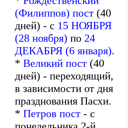
*
Рождественский
(Филиппов) пост
(40
дней) - с
15 НОЯБРЯ
(28 ноября)
по
24
ДЕКАБРЯ (6 января)
.
*
Великий пост
(40
дней) - переходящий,
в зависимости от дня
празднования Пасхи.
*
Петров пост
- с
понедельника 2-й