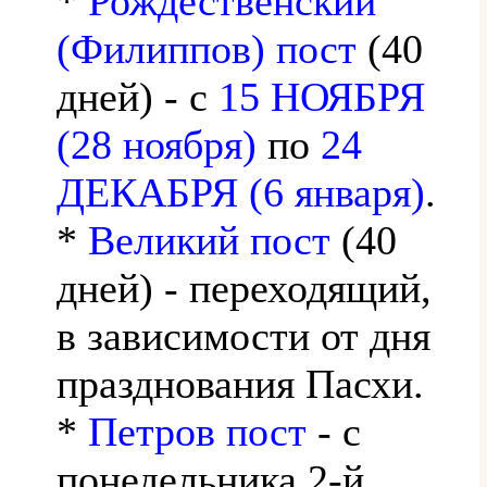
*
Рождественский
(Филиппов) пост
(40
дней) - с
15 НОЯБРЯ
(28 ноября)
по
24
ДЕКАБРЯ (6 января)
.
*
Великий пост
(40
дней) - переходящий,
в зависимости от дня
празднования Пасхи.
*
Петров пост
- с
понедельника 2-й