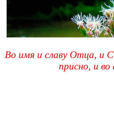
Во имя и славу Отца, и С
присно, и во