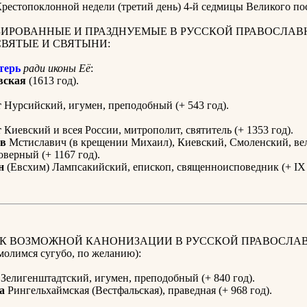
Крестопоклонной недели
(третий день) 4-й седмицы Великого пос
ИРОВАННЫЕ И ПРАЗДНУЕМЫЕ В РУССКОЙ ПРАВОСЛАВ
СВЯТЫЕ И СВЯТЫНИ:
терь
ради иконы Её
:
вская
(1613 год).
т
Нурсийский, игумен, преподобный (+ 543 год).
т
Киевский и всея России, митрополит, святитель (+ 1353 год).
ав
Мстиславич (в крещении Михаил), Киевский, Смоленский, ве
оверный (+ 1167 год).
н
(Евсхим) Лампсакийский, епископ, священноисповедник (+ IX 
 К ВОЗМОЖНОЙ КАНОНИЗАЦИИ В РУССКОЙ ПРАВОСЛА
олимся сугубо, по желанию):
Зелигенштадтский, игумен, преподобный (+ 840 год).
а
Рингельхаймская (Вестфальская), праведная (+ 968 год).