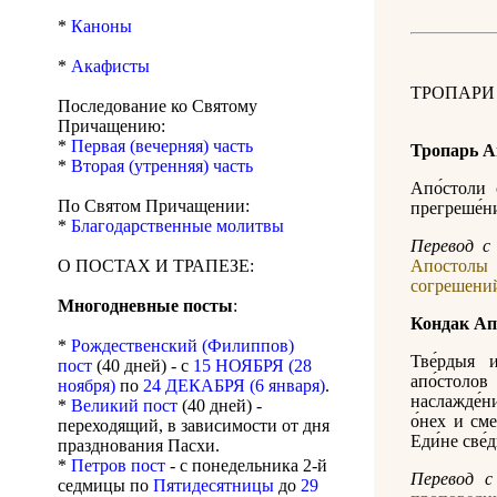
*
Каноны
*
Акафисты
ТРОПАРИ
Последование ко Святому
Причащению:
*
Первая (вечерняя) часть
Тропарь А
*
Вторая (утренняя) часть
Апо́столи 
По Святом Причащении:
прегреше́ни
*
Благодарственные молитвы
Перевод с 
О ПОСТАХ И ТРАПЕЗЕ:
Апостолы 
согрешени
Многодневные посты
:
Кондак Ап
*
Рождественский (Филиппов)
Тве́рдыя 
пост
(40 дней) - с
15 НОЯБРЯ (28
апо́столо
ноября)
по
24 ДЕКАБРЯ (6 января)
.
наслажде́н
*
Великий пост
(40 дней) -
о́нех и сме
переходящий, в зависимости от дня
Еди́не све́
празднования Пасхи.
*
Петров пост
- с понедельника 2-й
Перевод с
седмицы по
Пятидесятницы
до
29