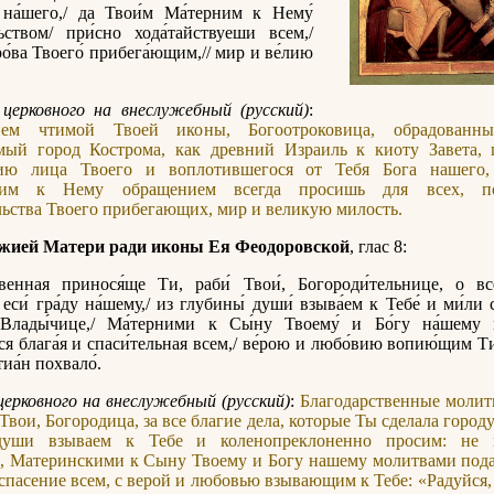
 на́шего,/ да Твои́м Ма́терним к Нему́
льством/ при́сно хода́тайствуеши всем,/
о́ва Твоего́ прибега́ющим,// мир и ве́лию
церковного на внеслужебный (русский)
:
ием чтимой Твоей иконы, Богоотроковица, обрадованны
мый город Кострома, как древний Израиль к киоту Завета, 
ию лица Твоего и воплотившегося от Тебя Бога нашего
ким к Нему обращением всегда просишь для всех, п
ьства Твоего прибегающих, мир и великую милость.
жией Матери ради иконы Ея Феодоровской
, глас 8:
твенная принося́ще Ти, раби́ Твои́, Богороди́тельнице, о вс
 еси́ гра́ду на́шему,/ из глубины́ души́ взыва́ем к Тебе́ и ми́ли с
 Влады́чице,/ Ма́терними к Сы́ну Твоему́ и Бо́гу на́шему 
ся блага́я и спаси́тельная всем,/ ве́рою и любо́вию вопию́щим Ти:
тиа́н похвало́.
церковного на внеслужебный (русский)
:
Благодарственные молит
 Твои, Богородица, за все благие дела, которые Ты сделала город
уши взываем к Тебе и коленопреклоненно просим: не п
, Материнскими к Сыну Твоему и Богу нашему молитвами пода
 спасение всем, с верой и любовью взывающим к Тебе: «Радуйся, 