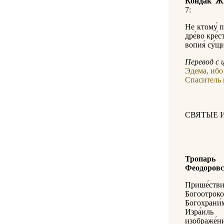
Кондак Ж
7:
Не ктому́ п
дре́во кре́с
вопия́ су́щи
Перевод с 
Эдема, ибо
Спаситель 
СВЯТЫЕ 
Тропарь
Феодоровс
Прише́с
Богоотр
Богохрани
Изра́иль 
изображе́н