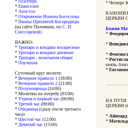
*
Псалтирь
*
Четверг 
*
Евангелие
*
Апостол
КАНОНИЗ
*
Откровение Иоанна Богослова
ЦЕРКВИ 
*
Иконы Пресвятой Богородицы
(на сайте Паломник, по
С. И.
Божия Ма
Снессоревой)
*
Феодоро
ВАЖНО:
*
Венедик
*
Тропари и кондаки воскресные
*
Тропари и кондаки дневные
*
Феогнос
*
Тропари - величания общие
*
Ростисл
*
Поучения
князь, благ
*
Евсхимо
Суточный круг молитв:
*
Вечернее правило 1
(18:00)
*
Вечернее правило 2
(21:00)
*
Полунощница
(24:00)
* Молитвы на потребу (03:00)
*
Утреня и первый час
(06:00)
НА ПУТИ
*
Третий час
(09:00)
ЦЕРКВИ (м
*
Обедница
(сразу после третьего
часа)
*
Айнхард
*
Шестой час
(12:00)
*
Матильд
*
Девятый час
(15:00)