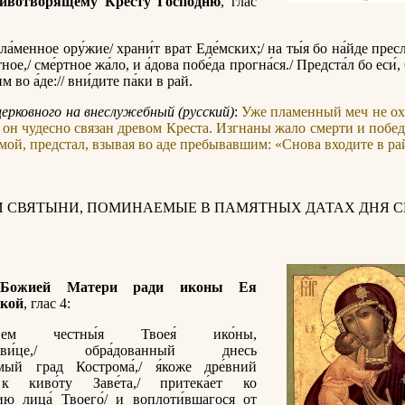
ивотворящему Кресту Господню
, глас
ла́менное ору́жие/ храни́т врат Еде́мских;/ на ты́я бо на́йде пресл
тное,/ сме́ртное жа́ло, и а́дова побе́да прогна́ся./ Предста́л бо еси́,
м во а́де:// вни́дите па́ки в рай.
церковного на внеслужебный (русский)
:
Уже пламенный меч не ох
 он чудесно связан древом Креста. Изгнаны жало смерти и победа
мой, предстал, взывая во аде пребывавшим: «Снова входите в ра
И СВЯТЫНИ, ПОМИНАЕМЫЕ В ПАМЯТНЫХ ДАТАХ ДНЯ С
 Божией Матери ради иконы Ея
кой
, глас 4:
твием честны́я Твоея́ ико́ны,
окови́це,/ обра́дованный днесь
́мый град Кострома́,/ я́коже дре́вний
к киво́ту Заве́та,/ притека́ет ко
ию лица́ Твоего́/ и воплоти́вшагося от