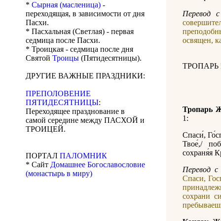
*
Сырная (масленица)
-
переходящая, в зависимости от дня
Перевод с
Пасхи.
совершите
* Пасхальная (Светлая) - первая
преподобны
седмица после Пасхи.
освящен, к
* Троицкая - седмица после дня
Святой
Троицы
(Пятидесятницы).
ТРОПАРЬ
ДРУГИЕ ВАЖНЫЕ ПРАЗДНИКИ:
ПРЕПОЛОВЕНИЕ
ПЯТИДЕСЯТНИЦЫ
:
Тропарь 
Переходящее празднование в
1:
самой середине между ПАСХОЙ и
ТРОИЦЕЙ.
Спаси́, Го́
Твое́,/ по
сохраня́я К
ПОРТАЛ
ПАЛОМНИК
* Сайт
Домашнее Богославословие
Перевод с 
(монастырь в миру)
Спаси, Гос
принадлеж
сохрани с
пребываеш