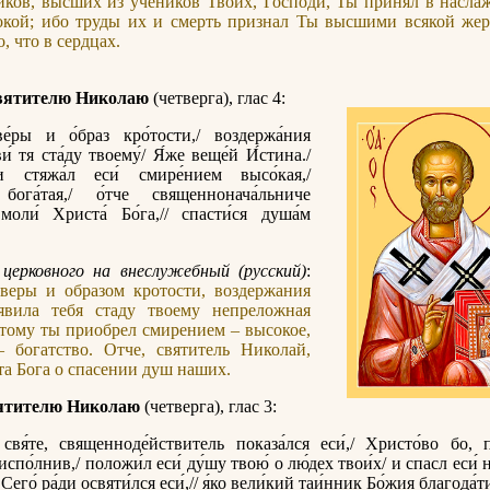
ков, высших из учеников Твоих, Господи, Ты принял в насла
окой; ибо труды их и смерть признал Ты высшими всякой жер
, что в сердцах.
вятителю Николаю
(четверга), глас 4:
е́ры и о́браз кро́тости,/ воздержа́ния
ви́ тя ста́ду твоему́/ Я́же веще́й И́стина./
ди стяжа́л еси́ смире́нием высо́кая,/
бога́тая,/ о́тче священнонача́льниче
 моли́ Христа́ Бо́га,// спасти́ся душа́м
церковного на внеслужебный (русский)
:
веры и образом кротости, воздержания
явила тебя стаду твоему непреложная
тому ты приобрел смирением – высокое,
 богатство. Отче, святитель Николай,
а Бога о спасении душ наших.
ятителю Николаю
(четверга), глас 3:
свя́те, священноде́йствитель показа́лся еси́,/ Христо́во бо, п
испо́лнив,/ положи́л еси́ ду́шу твою́ о лю́дех твои́х/ и спасл еси́
 Сего́ ра́ди освяти́лся еси́,// я́ко вели́кий таи́нник Бо́жия благода́т