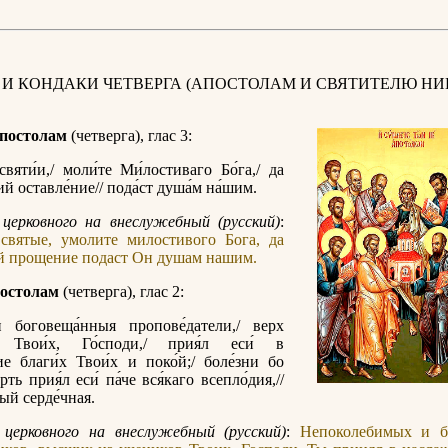
 И КОНДАКИ ЧЕТВЕРГА (АПОСТОЛАМ И СВЯТИТЕЛЮ НИ
постолам
(четверга), глас 3:
святи́и,/ моли́те Ми́лостиваго Бо́га,/ да
й оставле́ние// пода́ст душа́м на́шим.
церковного на внеслужебный (русский)
:
святые, умолите милостивого Бога, да
й прощение подаст Он душам нашим.
остолам
(четверга), глас 2:
и боговеща́нныя пропове́датели,/ верх
в Твои́х, Го́споди,/ прия́л еси́ в
ие благи́х Твои́х и поко́й;/ боле́зни бо
рть прия́л еси́ па́че вся́каго всепло́дия,//
дый серде́чная.
 церковного на внеслужебный (русский)
:
Непоколебимых и б