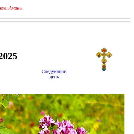
ков. Аминь.
025
Следующий
день