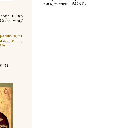
воскресенья ПАСХИ.
а́вный соу́з
 Спа́се мой,/
раняет врат
 ада, и Ты,
й!»
ЕГО: