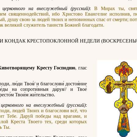
 церковного на внеслужебный (русский)
:
В Мирах ты, свят
лем священнодействий, ибо Христово Евангелие исполнив, п
й, душу свою за людей твоих и неповинных спас от смерти; по
ак великий служитель таинств Божией благодати.
 И КОНДАК КРЕСТОПОКЛОННОЙ НЕДЕЛИ (ВОСКРЕСЕНЬЯ
Животворящему Кресту Господню
, глас
споди, лю́ди Твоя́/ и благослови́ достоя́ние
бе́ды на сопроти́вныя да́руя// и Твое́
ресто́м Твои́м жи́тельство.
церковного на внеслужебный (русский)
:
поди, людей Твоих и благослови всё, что
ит Тебе. Даруй победы над врагами, и
илой Креста Твоего тех, среди которых
ь Ты.