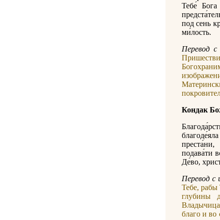
Тебе́ Бога
предста́те
под сень кр
ми́лость.
Перевод с 
Пришеств
Богохрани
изображен
Материнс
покровител
Кондак Бо
Благода́рс
благоде́яла
преста́ни,
подава́ти в
Де́во, хрис
Перевод с 
Тебе, рабы
глубины д
Владычица
благо и во