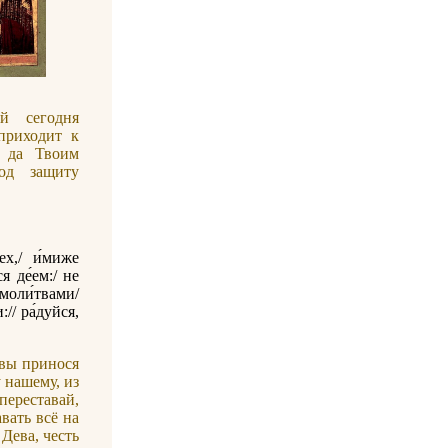
й сегодня
приходит к
, да Твоим
од защиту
ех,/ и́миже
я де́ем:/ не
моли́твами/
// ра́дуйся,
вы принося
у нашему, из
ереставай,
вать всё на
Дева, честь