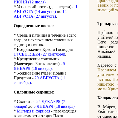
проповедни
ИЮНЯ (12 июля)
.
Твоих и п
* Успенский пост - (две недели) с
1
знающий то
АВГУСТА (14 августа)
по
14
АВГУСТА (27 августа)
.
Тропарь с
Однодневные посты
:
Пра́вило в
* Среда и пятница в течение всего
учи́теля/ я
года, за исключением сплошных
Сего́ ра́
седмиц и святок.
нището́ю 
* Воздвижение Креста Господня -
Нико́лае,/
14 СЕНТЯБРЯ (27 сентября)
.
на́шим.
* Крещенский сочельник
(Навечерие Богоявления) -
5
Перевод с 
ЯНВАРЯ (18 января)
.
Правилом 
* Усекновение главы Иоанна
учителем 
Предтечи -
29 АВГУСТА (11
истина. По
сентября)
.
нищетою –
моли Христ
Сплошные седмицы
:
Кондак св
* Святки - с
25 ДЕКАБРЯ (7
января)
до
5 ЯНВАРЯ (18 января)
.
В Ми́рех, 
*
Мытаря и фарисея
- переходящая,
Ева́нгелие 
в зависимости от дня Пасхи.
от сме́рти./