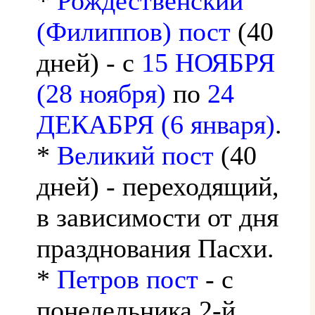
*
Рождественский
(Филиппов) пост
(40
дней) - с
15 НОЯБРЯ
(28 ноября)
по
24
ДЕКАБРЯ (6 января)
.
*
Великий пост
(40
дней) - переходящий,
в зависимости от дня
празднования Пасхи.
*
Петров пост
- с
понедельника 2-й