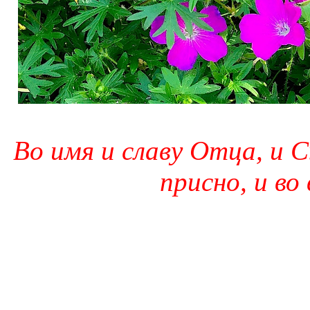
Во имя и славу Отца, и С
присно, и во