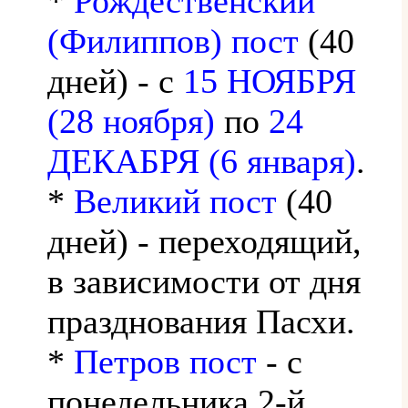
*
Рождественский
(Филиппов) пост
(40
дней) - с
15 НОЯБРЯ
(28 ноября)
по
24
ДЕКАБРЯ (6 января)
.
*
Великий пост
(40
дней) - переходящий,
в зависимости от дня
празднования Пасхи.
*
Петров пост
- с
понедельника 2-й