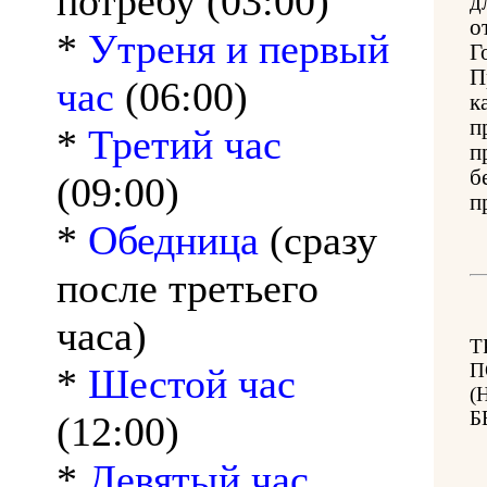
потребу (03:00)
д
о
*
Утреня и первый
Г
П
час
(06:00)
к
п
*
Третий час
п
б
(09:00)
п
*
Обедница
(сразу
после третьего
часа)
Т
П
*
Шестой час
(
Б
(12:00)
*
Девятый час