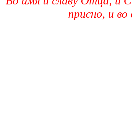
Во имя и славу Отца, и С
присно, и во