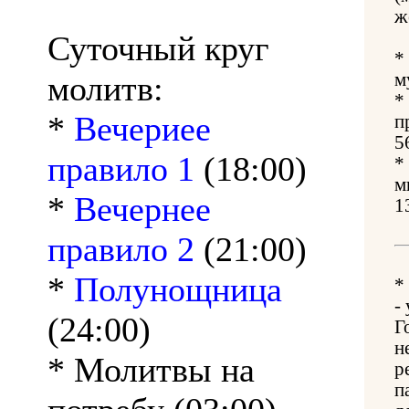
ж
Суточный круг
*
молитв:
м
*
*
Вечериее
п
5
правило 1
(18:00)
*
м
*
Вечернее
1
правило 2
(21:00)
*
Полунощница
*
-
(24:00)
Г
н
* Молитвы на
р
п