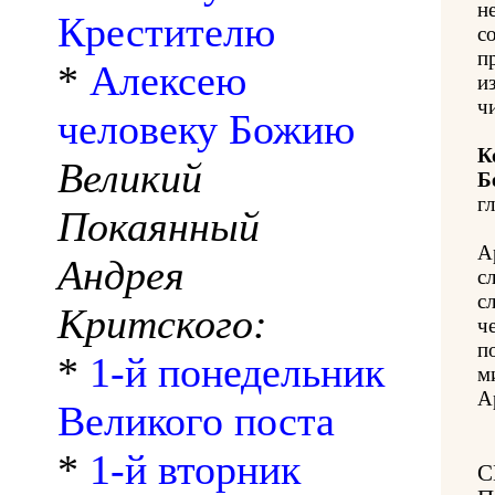
н
Крестителю
с
п
*
Алексею
из
ч
человеку Божию
К
Великий
Б
гл
Покаянный
А
Андрея
с
с
Критского:
ч
п
*
1-й понедельник
м
А
Великого поста
*
1-й вторник
С