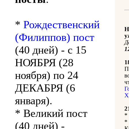
*
Рождественский
Н
(Филиппов) пост
у
Д
(40 дней) - с 15
1
НОЯБРЯ (28
1
П
ноября) по 24
в
ч
ДЕКАБРЯ (6
Г
Х
января).
2
* Великий пост
*
*
(40 дней) -
К