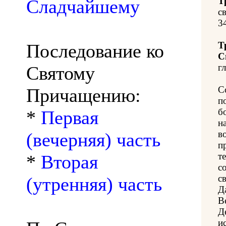
Т
Сладчайшему
с
3
Т
Последование ко
С
гл
Святому
С
Причащению:
п
б
*
Первая
н
в
(вечерняя) часть
п
т
*
Вторая
с
с
(утренняя) часть
Д
В
Д
и