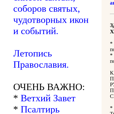
а
соборов святых,
чудотворных икон
З
и событий.
Х
*
п
Летопись
*
п
Православия.
К
П
ОЧЕНЬ ВАЖНО:
Р
П
*
Ветхий Завет
С
*
Псалтирь
*
Т