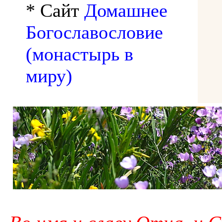
* Сайт
Домашнее
Богославословие
(монастырь в
миру)