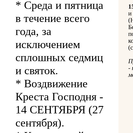
* Среда и пятница
1
и
в течение всего
(
Б
года, за
п
к
исключением
(
сплошных седмиц
П
и святок.
-
м
* Воздвижение
Креста Господня -
14 СЕНТЯБРЯ (27
сентября).