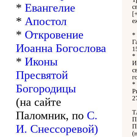
*
Евангелие
с
[
*
Апостол
е
*
Откровение
*
Г
Иоанна Богослова
1
*
*
Иконы
И
с
Пресвятой
г
*
Богородицы
Р
2
(на сайте
Паломник, по
С.
Т
П
И. Снессоревой)
П
(