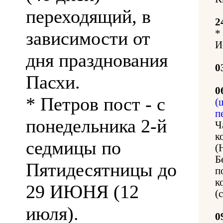
переходящий, в
2
зависимости от
*
И
дня празднования
0
Пасхи.
0
* Петров пост - с
(
п
понедельника 2-й
Ч
к
седмицы по
(
Б
Пятидесятницы до
п
к
29 ИЮНЯ (12
(
июля).
0