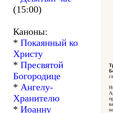
(15:00)
Каноны:
*
Покаянный ко
Христу
*
Пресвятой
Т
Б
Богородице
гл
*
Ангелу-
Н
А
Хранителю
п
в
*
Иоанну
н