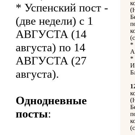
к
* Успенский пост -
(
Б
(две недели) с 1
п
к
АВГУСТА (14
(
августа) по 14
*
А
АВГУСТА (27
*
И
августа).
Б
1
к
Однодневные
(
Б
посты
:
п
к
(