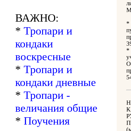
л
М
ВАЖНО:
*
*
Тропари и
п
п
кондаки
3
*
воскресные
у
О
*
Тропари и
п
5
кондаки дневные
*
Тропари -
Н
величания общие
К
Р
*
Поучения
П
(