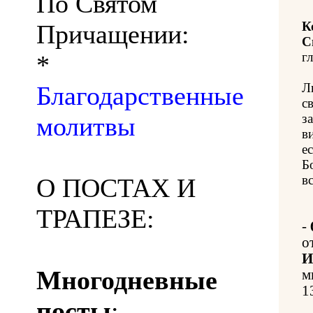
По Святом
К
Причащении:
С
гл
*
Л
Благодарственные
с
з
молитвы
в
е
Б
в
О ПОСТАХ И
ТРАПЕЗЕ:
-
о
И
Многодневные
м
1
посты
: