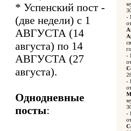
м
* Успенский пост -
3
-
(две недели) с 1
о
А
АВГУСТА (14
А
с
августа) по 14
г
-
АВГУСТА (27
о
С
августа).
2
-
о
М
Однодневные
м
3
посты
:
-
о
С