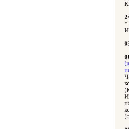
К
2
*
И
0
0
(
п
Ч
к
(
И
п
к
(