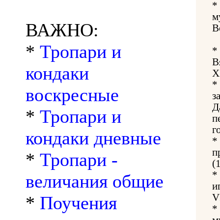
*
м
ВАЖНО:
В
*
Тропари и
*
В
кондаки
X
*
воскресные
з
Д
*
Тропари и
п
г
кондаки дневные
*
п
*
Тропари -
(
*
величания общие
и
V
*
Поучения
*
м