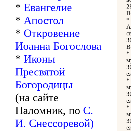
*
Евангелие
2
В
*
Апостол
*
А
*
Откровение
с
3
Иоанна Богослова
В
*
*
Иконы
м
3
Пресвятой
е
*
Богородицы
м
3
(на сайте
е
Паломник, по
С.
*
м
И. Снессоревой)
3
е