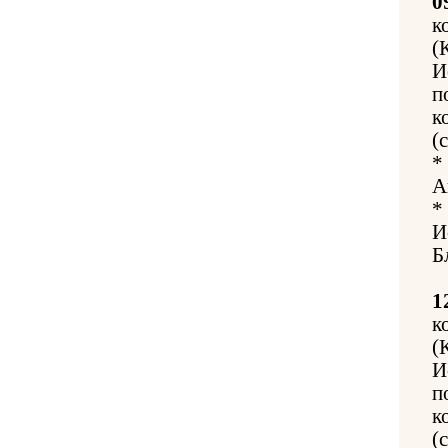
0
к
(
И
п
к
(
*
А
*
И
Б
1
к
(
И
п
к
(