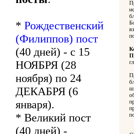
П
и
б
*
Рождественский
Б
в
(Филиппов) пост
п
(40 дней) - с 15
К
П
НОЯБРЯ (28
гл
ноября) по 24
П
б
ДЕКАБРЯ (6
ш
о
января).
п
п
* Великий пост
п
(40 дней) -