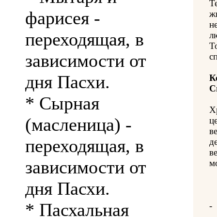
Т
фарисея -
ж
н
переходящая, в
л
Т
зависимости от
с
дня Пасхи.
К
С
* Сырная
Х
(масленица) -
ц
в
переходящая, в
д
в
зависимости от
м
дня Пасхи.
* Пасхальная
-