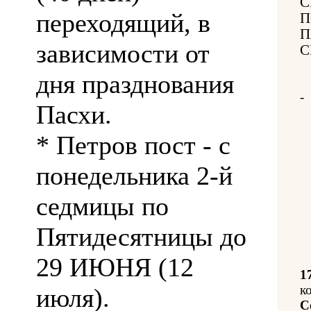
С
переходящий, в
П
П
зависимости от
С
дня празднования
-
Пасхи.
* Петров пост - с
понедельника 2-й
седмицы по
Пятидесятницы до
29 ИЮНЯ (12
1
к
июля).
С