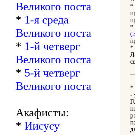
Великого поста
*
п
*
1-я среда
п
*
Великого поста
(
п
*
1-й четверг
*
Л
Великого поста
с
*
5-й четверг
Великого поста
*
-
Г
н
Акафисты:
р
п
*
Иисусу
д