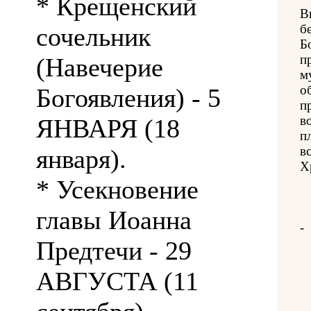
* Крещенский
В
б
сочельник
Б
п
(Навечерие
м
о
Богоявления) - 5
п
в
ЯНВАРЯ (18
п
в
января).
Х
* Усекновение
главы Иоанна
-
Предтечи - 29
АВГУСТА (11