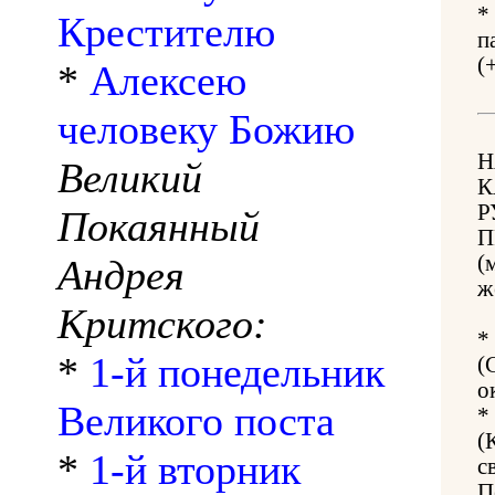
*
Крестителю
п
(
*
Алексею
человеку Божию
Н
Великий
К
Р
Покаянный
П
(
Андрея
ж
Критского:
*
*
1-й понедельник
(
о
Великого поста
*
(
*
1-й вторник
с
П