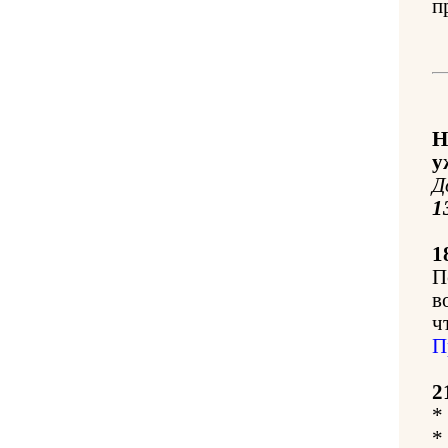
п
Н
у
Д
1
1
П
в
ч
П
2
*
*