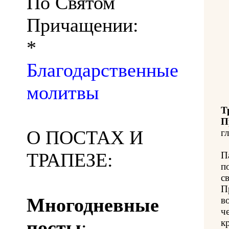
По Святом
Причащении:
*
Благодарственные
молитвы
Т
П
О ПОСТАХ И
гл
ТРАПЕЗЕ:
П
п
с
П
Многодневные
в
ч
посты
:
к