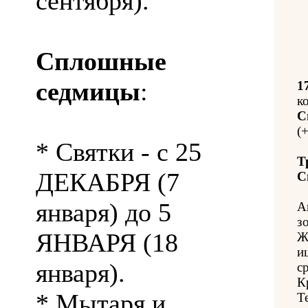
сентября).
Сплошные
седмицы
:
1
к
С
(+
* Святки - с 25
Т
ДЕКАБРЯ (7
С
января) до 5
А
з
ЯНВАРЯ (18
Ж
и
января).
с
К
* Мытаря и
Т