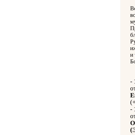
В
в
м
П
б
Р
и
и
Б
-
о
Е
(
-
о
О
(