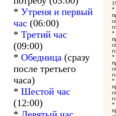
потребу (03:00)
1
*
Утреня и первый
*
п
час
(06:00)
с
г
*
Третий час
*
п
(09:00)
с
г
*
Обедница
(сразу
*
п
после третьего
с
г
часа)
*
п
*
Шестой час
с
г
(12:00)
*
п
*
Девятый час