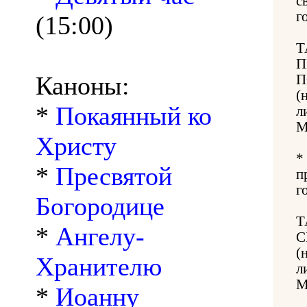
с
г
(15:00)
Т
П
Каноны:
П
(
*
Покаянный ко
л
М
Христу
*
*
Пресвятой
п
г
Богородице
Т
*
Ангелу-
С
(
Хранителю
л
М
*
Иоанну