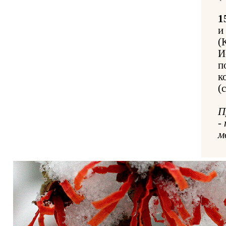
1
и
(
И
п
к
(
П
-
м