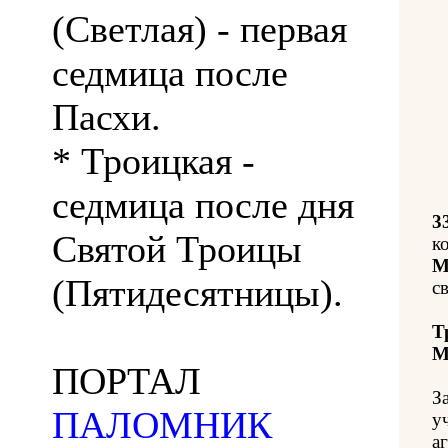
(Светлая) - первая
седмица после
Пасхи.
* Троицкая -
седмица после дня
3
Святой Троицы
к
М
(Пятидесятницы).
с
Т
М
ПОРТАЛ
З
ПАЛОМНИК
у
а