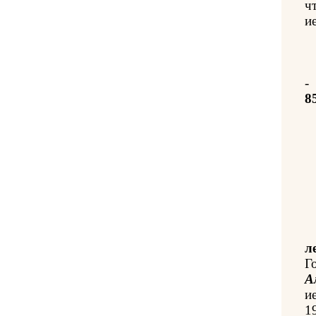
ч
и
-
8
л
Г
А
и
1