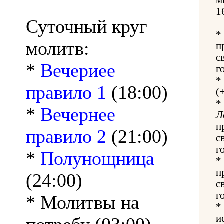
1
Суточный круг
*
молитв:
п
с
*
Вечериее
г
*
правило 1
(18:00)
(
*
*
Вечернее
Л
п
правило 2
(21:00)
с
г
*
Полунощница
*
п
(24:00)
с
г
* Молитвы на
*
и