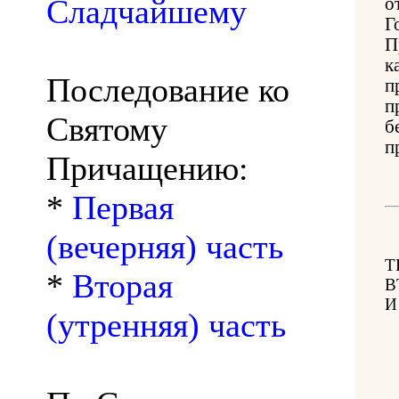
Сладчайшему
о
Г
П
к
Последование ко
п
п
Святому
б
п
Причащению:
*
Первая
(вечерняя) часть
Т
*
Вторая
В
И
(утренняя) часть