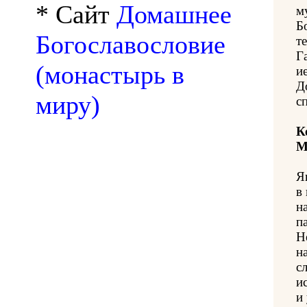
* Сайт
Домашнее
м
Б
Богославословие
т
Г
(монастырь в
и
Д
миру)
с
К
М
Я
в
н
п
Н
н
с
и
и