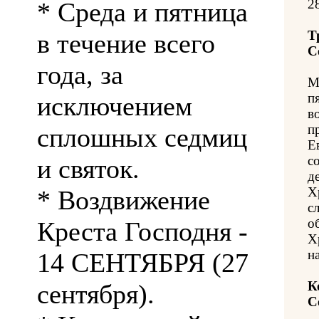
2
* Среда и пятница
Т
в течение всего
С
года, за
М
п
исключением
в
п
сплошных седмиц
Е
с
и святок.
д
Х
* Воздвижение
с
о
Креста Господня -
Х
н
14 СЕНТЯБРЯ (27
К
сентября).
С