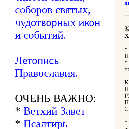
а
соборов святых,
чудотворных икон
З
и событий.
Х
*
П
Летопись
*
п
Православия.
К
П
ОЧЕНЬ ВАЖНО:
Р
П
*
Ветхий Завет
С
*
Псалтирь
*
в