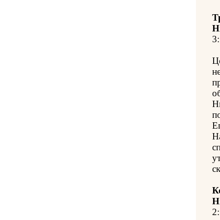
Т
Н
3:
Ц
н
п
о
Н
п
Е
Н
с
у
с
К
Н
2: