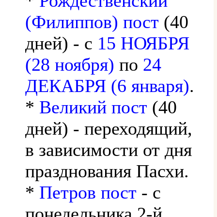
*
Рождественский
(Филиппов) пост
(40
дней) - с
15 НОЯБРЯ
(28 ноября)
по
24
ДЕКАБРЯ (6 января)
.
*
Великий пост
(40
дней) - переходящий,
в зависимости от дня
празднования Пасхи.
*
Петров пост
- с
понедельника 2-й