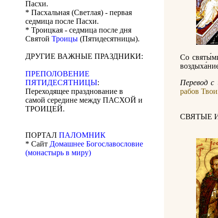
Пасхи.
* Пасхальная (Светлая) - первая
седмица после Пасхи.
* Троицкая - седмица после дня
Святой
Троицы
(Пятидесятницы).
ДРУГИЕ ВАЖНЫЕ ПРАЗДНИКИ:
Со святы́ми
воздыха́ние
ПРЕПОЛОВЕНИЕ
ПЯТИДЕСЯТНИЦЫ
:
Перевод с 
Переходящее празднование в
рабов Твоих
самой середине между ПАСХОЙ и
ТРОИЦЕЙ.
СВЯТЫЕ 
ПОРТАЛ
ПАЛОМНИК
* Сайт
Домашнее Богославословие
(монастырь в миру)