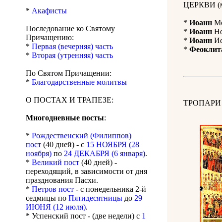
ЦЕРКВИ (м
*
Акафисты
*
Иоанн
Мо
Последование ко Святому
*
Иоанн
Но
Причащению:
*
Иоанн
Ис
*
Первая (вечерняя) часть
*
Феоклит
*
Вторая (утренняя) часть
По Святом Причащении:
*
Благодарственные молитвы
О ПОСТАХ И ТРАПЕЗЕ:
ТРОПАРИ
Многодневные посты
:
*
Рождественский (Филиппов)
пост
(40 дней) - с
15 НОЯБРЯ (28
ноября)
по
24 ДЕКАБРЯ (6 января)
.
*
Великий пост
(40 дней) -
переходящий, в зависимости от дня
празднования Пасхи.
*
Петров пост
- с понедельника 2-й
седмицы по
Пятидесятницы
до
29
ИЮНЯ (12 июля)
.
* Успенский пост - (две недели) с
1