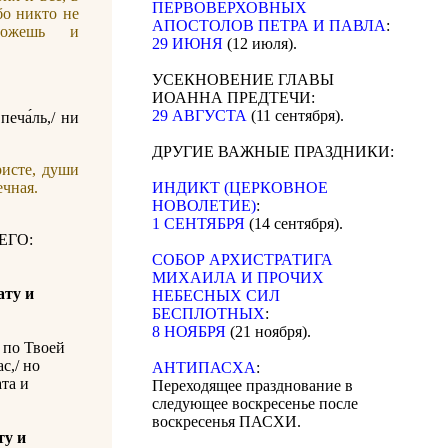
ПЕРВОВЕРХОВНЫХ
бо никто не
АПОСТОЛОВ ПЕТРА И ПАВЛА
:
можешь и
29 ИЮНЯ
(12 июля).
УСЕКНОВЕНИЕ ГЛАВЫ
ИОАННА ПРЕДТЕЧИ:
29 АВГУСТА
(11 сентября).
печа́ль,/ ни
ДРУГИЕ ВАЖНЫЕ ПРАЗДНИКИ:
исте, души
ечная.
ИНДИКТ (ЦЕРКОВНОЕ
НОВОЛЕТИЕ)
:
1 СЕНТЯБРЯ
(14 сентября).
ЕГО:
CОБОР АРХИСТРАТИГА
МИХАИЛА И ПРОЧИХ
ату и
НЕБЕСНЫХ СИЛ
БЕСПЛОТНЫХ
:
8 НОЯБРЯ
(21 ноября).
 по Твоей
с,/ но
АНТИПАСХА
:
та и
Переходящее празднование в
следующее воскресенье после
воскресенья ПАСХИ.
ту и