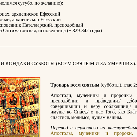
олимся сугубо, по желанию):
нах, архиепископ Ефесский
вый, архиепископ Ефесский
поведник Пателларский, преподобный
а
Оптиматонская, исповедница (+ 829-842 годы)
 И КОНДАКИ СУББОТЫ (ВСЕМ СВЯТЫМ И ЗА УМЕРШИХ):
Тропарь всем святым
(субботы), глас 2:
Апо́столи, му́ченицы и проро́цы,/ с
преподо́бнии и пра́веднии,/ до́б
соверши́вшии и ве́ру соблю́дшии,/ д
иму́ще ко Спа́су,/ о нас Того́, я́ко Бла́г
спасти́ся, мо́лимся, душа́м на́шим.
Перевод с церковного на внеслужебный
Апостолы, мученики и пророки, с