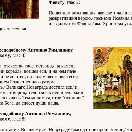
Фавсту
, глас 2:
Пощением возсиявшия, яко светила,/ и е
развратившия верою,/ песньми Исаакия 
и с Далматом Фавста,/ яко Христовы уго
ия о всех нас.
реподобному Антонию Римлянину,
кому
, глас 4:
 отечество твое, оставив,/ на камень,
ий корабль, возшел еси/ и на нем паче
ки безплотен, по водам шествовал еси,/
ием Божественнаго разума
ь,/ Великаго Новаграда достигл еси/ и,
нем сотворив,/ тело твое в ней предложил
р освящен./ Тем молим тя, отче Антоние://
а Бога, да спасет души наша.
еподобному Антонию Римлянину,
кому
, глас 8:
спитание, Великому же Новуграду благодатное процветение,/ м