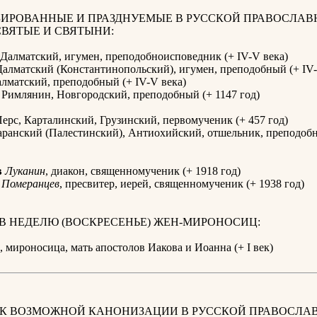
ИРОВАННЫЕ И ПРАЗДНУЕМЫЕ В РУССКОЙ ПРАВОСЛАВ
СВЯТЫЕ И СВЯТЫНИ:
Далматский, игумен, преподобноисповедник (+ IV-V века)
алматский (Константинопольский), игумен, преподобный (+ IV-
лматский, преподобный (+ IV-V века)
Римлянин, Новгородский, преподобный (+ 1147 год)
ерс, Карталинский, Грузинский, первомученик (+ 457 год)
ранский (Палестинский), Антиохийский, отшельник, преподобн
в
Луканин
, диакон, священномученик (+ 1918 год)
Померанцев
, пресвитер, иерей, священномученик (+ 1938 год)
 В НЕДЕЛЮ (ВОСКРЕСЕНЬЕ) ЖЕН-МИРОНОСИЦ:
, мироносица, мать апостолов Иакова и Иоанна (+ I век)
 К ВОЗМОЖНОЙ КАНОНИЗАЦИИ В РУССКОЙ ПРАВОСЛА