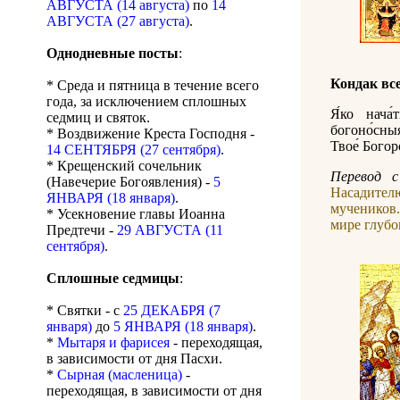
АВГУСТА (14 августа)
по
14
АВГУСТА (27 августа)
.
Однодневные посты
:
Кондак вс
* Среда и пятница в течение всего
года, за исключением сплошных
Я́ко нача́
седмиц и святок.
богоно́сны
* Воздвижение Креста Господня -
Твое́ Бого
14 СЕНТЯБРЯ (27 сентября)
.
* Крещенский сочельник
Перевод с
(Навечерие Богоявления) -
5
Насадител
ЯНВАРЯ (18 января)
.
мучеников
* Усекновение главы Иоанна
мире глуб
Предтечи -
29 АВГУСТА (11
сентября)
.
Сплошные седмицы
:
* Святки - с
25 ДЕКАБРЯ (7
января)
до
5 ЯНВАРЯ (18 января)
.
*
Мытаря и фарисея
- переходящая,
в зависимости от дня Пасхи.
*
Сырная (масленица)
-
переходящая, в зависимости от дня