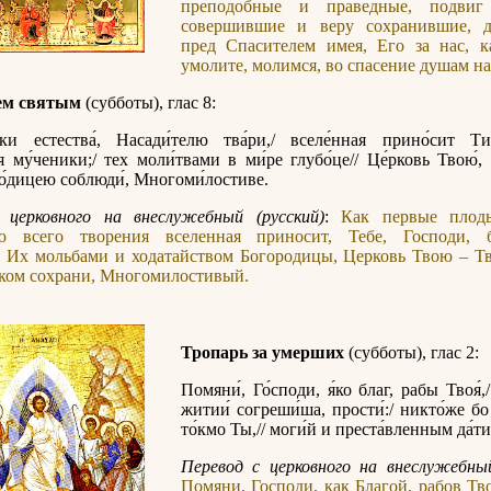
преподобные и праведные, подвиг 
совершившие и веру сохранившие, д
пред Спасителем имея, Его за нас, к
умолите, молимся, во спасение душам н
ем святым
(субботы), глас 8:
тки естества́, Насади́телю тва́ри,/ вселе́нная прино́сит Ти
я му́ченики;/ тех моли́твами в ми́ре глубо́це// Це́рковь Твою́,
ро́дицею соблюди́, Многоми́лостиве.
 церковного на внеслужебный (русский)
:
Как первые плод
ю всего творения вселенная приносит, Тебе, Господи, 
. Их мольбами и ходатайством Богородицы, Церковь Твою – Т
оком сохрани, Многомилостивый.
Тропарь за умерших
(субботы), глас 2:
Помяни́, Го́споди, я́ко благ, рабы Твоя́,/
житии́ согреши́ша, прости́:/ никто́же бо
то́кмо Ты,// моги́й и преста́вленным да́ти
Перевод с церковного на внеслужебный
Помяни, Господи, как Благой, рабов Тво