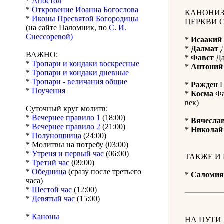
*
Апостол
*
Откровение Иоанна Богослова
КАНОНИЗ
*
Иконы Пресвятой Богородицы
ЦЕРКВИ 
(на сайте Паломник, по
С. И.
Снессоревой)
*
Исаакий
*
Далмат
Д
ВАЖНО:
*
Фавст
Да
*
Тропари и кондаки воскресные
*
Антоний
*
Тропари и кондаки дневные
*
Тропари - величания общие
*
Ражден
П
*
Поучения
*
Косма
Фа
век)
Суточный круг молитв:
*
Вечернее правило 1
(18:00)
*
Вячесла
*
Вечернее правило 2
(21:00)
*
Николай
*
Полунощница
(24:00)
* Молитвы на потребу (03:00)
*
Утреня и первый час
(06:00)
ТАКЖЕ И
*
Третий час
(09:00)
*
Обедница
(сразу после третьего
*
Саломия
часа)
*
Шестой час
(12:00)
*
Девятый час
(15:00)
*
Каноны
НА ПУТИ