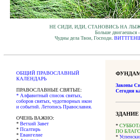
НЕ СИДИ, ИДИ, СТАНОВИСЬ НА ЛЫЖ
Больше двигаешься -
Чудны дела Твои, Господи.
ВИТТГЕН
ОБЩИЙ ПРАВОСЛАВНЫЙ
ФУНДАМ
КАЛЕНДАРЬ
Законы Си
ПРАВОСЛАВНЫЕ СВЯТЫЕ:
Сегодня к
* Алфавитный список святых,
соборов святых, чудотворных икон
и событий. Летопись Православия.
ЗДАНИЕ
ОЧЕНЬ ВАЖНО:
*
Ветхий Завет
*
СУББОТА 
*
Псалтирь
ПО БЛАГ
*
Евангелие
*
Успенски