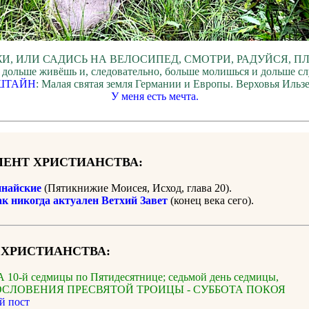
И, ИЛИ САДИСЬ НА ВЕЛОСИПЕД, СМОТРИ, РАДУЙСЯ, П
 дольше живёшь и, следовательно, больше молишься и дольше с
ШТАЙН
: Малая святая земля Германии и Европы. Верховья Ильз
У меня есть мечта.
ЕНТ ХРИСТИАНСТВА:
найские
(Пятикнижие Моисея, Исход, глава 20).
ак никогда актуален Ветхий Завет
(конец века сего).
 ХРИСТИАНСТВА:
10-й седмицы по Пятидесятнице; седьмой день седмицы,
ОСЛОВЕНИЯ ПРЕСВЯТОЙ ТРОИЦЫ - СУББОТА ПОКОЯ
й пост