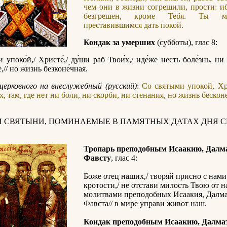
чем они в жизни согрешили, прости: и
безгрешен, кроме Тебя. Ты 
преставившимся дать покой.
Кондак за умерших
(субботы), глас 8:
 упоко́й,/ Христе́,/ ду́ши раб Твои́х,/ иде́же несть боле́знь, ни 
,// но жизнь безконе́чная.
церковного на внеслужебный (русский)
:
Со святыми упокой, Хр
, там, где нет ни боли, ни скорби, ни стенания, но жизнь бескон
И СВЯТЫНИ, ПОМИНАЕМЫЕ В ПАМЯТНЫХ ДАТАХ ДНЯ С
Тропарь преподобным Исаакию, Далм
Фавсту
, глас 4:
Боже отец наших,/ творяй присно с нами
кротости,/ не отстави милость Твою от на
молитвами преподобных Исаакия, Далма
Фавста// в мире управи живот наш.
Кондак преподобным Исаакию, Далма