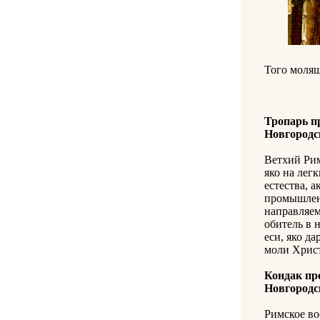
Того молящ
Тропарь п
Новгородс
Ветхий Рим,
яко на легк
естества, а
промышлен
направляем
обитель в 
еси, яко да
моли Христ
Кондак пр
Новгородс
Римское во