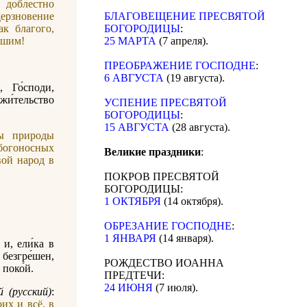
доблестно
ерзновение
БЛАГОВЕЩЕНИЕ ПРЕСВЯТОЙ
ак благого,
БОГОРОДИЦЫ
:
ашим!
25 МАРТА
(7 апреля).
ПРЕОБРАЖЕНИЕ ГОСПОДНЕ
:
6 АВГУСТА
(19 августа).
, Го́споди,
 жи́тельство
УСПЕНИЕ ПРЕСВЯТОЙ
БОГОРОДИЦЫ
:
15 АВГУСТА
(28 августа).
ы природы
богоносных
Великие праздники
:
вой народ в
ПОКРОВ ПРЕСВЯТОЙ
БОГОРОДИЦЫ:
1 ОКТЯБРЯ
(14 октября).
ОБРЕЗАНИЕ ГОСПОДНЕ
:
1 ЯНВАРЯ
(14 января).
 и, ели́ка в
 безгре́шен,
РОЖДЕСТВО ИОАННА
 поко́й.
ПРЕДТЕЧИ:
24 ИЮНЯ
(7 июля).
 (русский)
:
их и всё, в