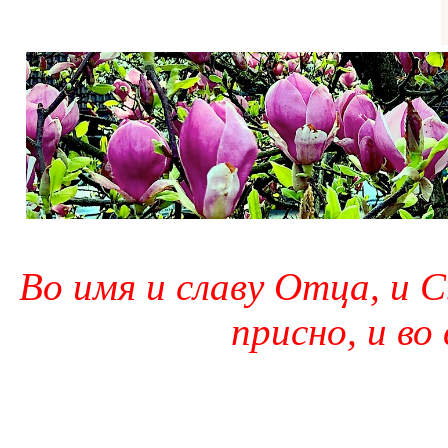
Во имя и славу Отца, и С
присно, и во