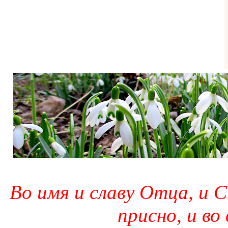
Во имя и славу Отца, и С
присно, и во