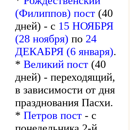
*
Рождественский
(Филиппов) пост
(40
дней) - с
15 НОЯБРЯ
(28 ноября)
по
24
ДЕКАБРЯ (6 января)
.
*
Великий пост
(40
дней) - переходящий,
в зависимости от дня
празднования Пасхи.
*
Петров пост
- с
понедельника 2-й