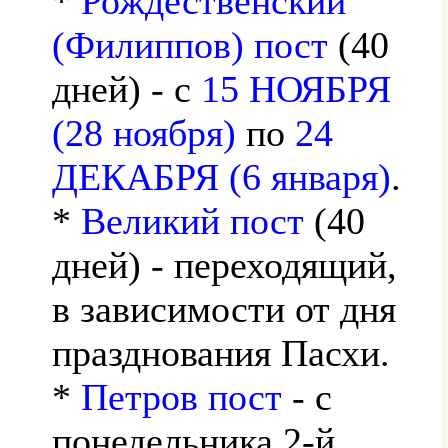
*
Рождественский
(Филиппов) пост
(40
дней) - с
15 НОЯБРЯ
(28 ноября)
по
24
ДЕКАБРЯ (6 января)
.
*
Великий пост
(40
дней) - переходящий,
в зависимости от дня
празднования Пасхи.
*
Петров пост
- с
понедельника 2-й