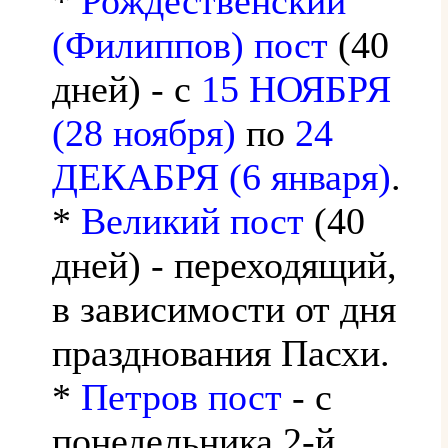
*
Рождественский
(Филиппов) пост
(40
дней) - с
15 НОЯБРЯ
(28 ноября)
по
24
ДЕКАБРЯ (6 января)
.
*
Великий пост
(40
дней) - переходящий,
в зависимости от дня
празднования Пасхи.
*
Петров пост
- с
понедельника 2-й