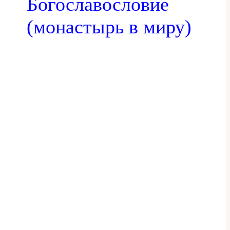
Богославословие
(монастырь в миру)