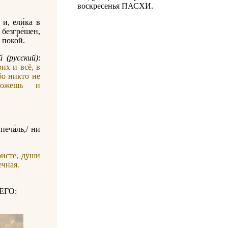
воскресенья ПАСХИ.
 и, ели́ка в
 безгре́шен,
 поко́й.
 (русский)
:
их и всё, в
бо никто не
можешь и
печа́ль,/ ни
исте, души
ечная.
ЕГО: