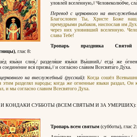
уловле́й вселе́нную,// Человеколю́бче, сла́
Перевод с церковного на внеслужебный
Благословен Ты, Христе Боже наш
премудрыми рыбаков, ниспослав им Дух
через них уловивший вселенную. Чело
слава Тебе!
Тропарь праздника Святой
тницы)
, глас 8:
ше́д язы́ки слия́,/ разделя́ше язы́ки Вы́шний,/ егда́ же о́гне
в соедине́ние вся́ призва́,// и согла́сно сла́вим Всесвята́го Ду́ха.
церковного на внеслужебный (русский)
:
Когда сошёл Всевышн
 этим разделял народы; когда же огненные языки раздал, Он
ал, и мы согласно славим Всесвятого Духа.
 И КОНДАКИ СУББОТЫ (ВСЕМ СВЯТЫМ И ЗА УМЕРШИХ):
Тропарь всем святым
(субботы), глас 2:
Апо́столи, му́ченицы и проро́цы,/ с