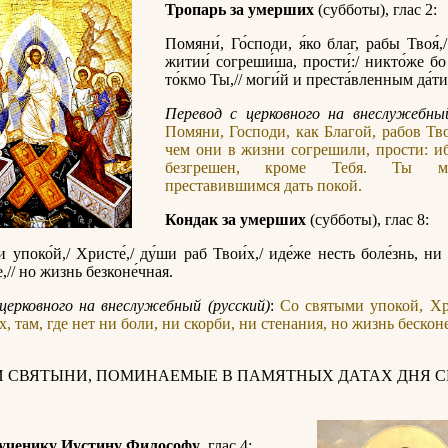
Тропарь за умерших
(субботы), глас 2:
Помяни́, Го́споди, я́ко благ, рабы Твоя́,/
житии́ согреши́ша, прости́:/ никто́же бо
то́кмо Ты,// моги́й и преста́вленным да́ти
Перевод с церковного на внеслужебный
Помяни, Господи, как Благой, рабов Тво
чем они в жизни согрешили, прости: и
безгрешен, кроме Тебя. Ты 
преставившимся дать покой.
Кондак за умерших
(субботы), глас 8:
 упоко́й,/ Христе́,/ ду́ши раб Твои́х,/ иде́же несть боле́знь, ни 
,// но жизнь безконе́чная.
церковного на внеслужебный (русский)
:
Со святыми упокой, Хр
, там, где нет ни боли, ни скорби, ни стенания, но жизнь бескон
И СВЯТЫНИ, ПОМИНАЕМЫЕ В ПАМЯТНЫХ ДАТАХ ДНЯ С
ученику Иустину Философу
, глас 4: