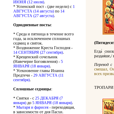
ИЮНЯ (12 июля)
.
* Успенский пост - (две недели) с
1
АВГУСТА (14 августа)
по
14
АВГУСТА (27 августа)
.
Однодневные посты
:
* Среда и пятница в течение всего
года, за исключением сплошных
(Пятидеся
седмиц и святок.
* Воздвижение Креста Господня -
Егда́ сниз
14 СЕНТЯБРЯ (27 сентября)
.
раздая́ше,/ 
* Крещенский сочельник
(Навечерие Богоявления) -
5
Перевод с 
ЯНВАРЯ (18 января)
.
смешал, Он
* Усекновение главы Иоанна
всех призв
Предтечи -
29 АВГУСТА (11
сентября)
.
ТРОПАРИ
Сплошные седмицы
:
* Святки - с
25 ДЕКАБРЯ (7
января)
до
5 ЯНВАРЯ (18 января)
.
*
Мытаря и фарисея
- переходящая,
в зависимости от дня Пасхи.