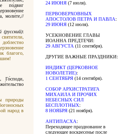
24 ИЮНЯ
(7 июля).
ре по́двиг
ерзнове́ние
ПЕРВОВЕРХОВНЫХ
а, моли́те,//
АПОСТОЛОВ ПЕТРА И ПАВЛА
:
29 ИЮНЯ
(12 июля).
 (русский)
:
УСЕКНОВЕНИЕ ГЛАВЫ
вятители,
ИОАННА ПРЕДТЕЧИ:
доблестно
29 АВГУСТА
(11 сентября).
ерзновение
ак благого,
ДРУГИЕ ВАЖНЫЕ ПРАЗДНИКИ:
ашим!
ИНДИКТ (ЦЕРКОВНОЕ
НОВОЛЕТИЕ)
:
1 СЕНТЯБРЯ
(14 сентября).
, Го́споди,
 жи́тельство
CОБОР АРХИСТРАТИГА
МИХАИЛА И ПРОЧИХ
ы природы
НЕБЕСНЫХ СИЛ
богоносных
БЕСПЛОТНЫХ
:
вой народ в
8 НОЯБРЯ
(21 ноября).
АНТИПАСХА
:
Переходящее празднование в
следующее воскресенье после