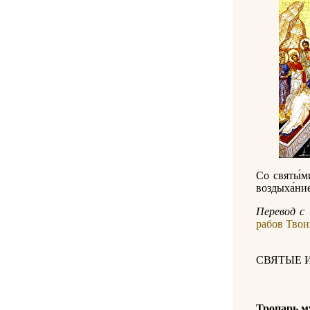
Со святы́ми
воздыха́ние
Перевод с 
рабов Твоих
СВЯТЫЕ 
Тропарь м