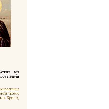
Бо́жия вся
ро́ве вене́ц
охновенных
етом твоего
тоя Христу,