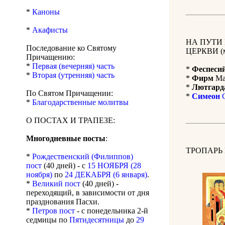
*
Каноны
*
Акафисты
НА ПУТИ
Последование ко Святому
ЦЕРКВИ (м
Причащению:
*
Первая (вечерняя) часть
*
Феспеси
*
Вторая (утренняя) часть
*
Фирм
Маг
*
Лютгард
По Святом Причащении:
*
Симеон
С
*
Благодарственные молитвы
О ПОСТАХ И ТРАПЕЗЕ:
Многодневные посты
:
ТРОПАРЬ
*
Рождественский (Филиппов)
пост
(40 дней) - с
15 НОЯБРЯ (28
ноября)
по
24 ДЕКАБРЯ (6 января)
.
*
Великий пост
(40 дней) -
переходящий, в зависимости от дня
празднования Пасхи.
*
Петров пост
- с понедельника 2-й
седмицы по
Пятидесятницы
до
29