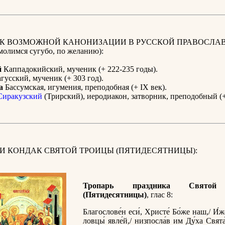
 К ВОЗМОЖНОЙ КАНОНИЗАЦИИ В РУССКОЙ ПРАВОСЛА
олимся сугубо, по желанию):
й
Каппадокийский, мученик (+ 222-235 годы).
усский, мученик (+ 303 год).
а
Бассумская, игумения, преподобная (+ IX век).
иракузский
(Трирский), иеродиакон, затворник, преподобный (+
 И КОНДАК СВЯТОЙ ТРОИЦЫ (ПЯТИДЕСЯТНИЦЫ):
Тропарь праздника Святой
(Пятидесятницы)
, глас 8:
Благослове́н еси́, Христе́ Бо́же наш,/ И́
ловцы́ явле́й,/ низпосла́в им Ду́ха Свята́