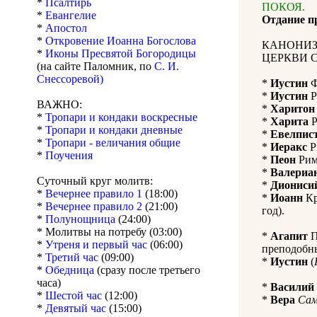
*
Псалтирь
ПОКОЯ.
*
Евангелие
Отдание п
*
Апостол
*
Откровение Иоанна Богослова
КАНОНИЗ
*
Иконы Пресвятой Богородицы
ЦЕРКВИ 
(на сайте Паломник, по
С. И.
Снессоревой)
*
Иустин
Ф
*
Иустин
Р
ВАЖНО:
*
Харитон
*
Тропари и кондаки воскресные
*
Харита
Р
*
Тропари и кондаки дневные
*
Евелпис
*
Тропари - величания общие
*
Иеракс
Р
*
Поучения
*
Пеон
Римс
*
Валериа
Суточный круг молитв:
*
Диониси
*
Вечернее правило 1
(18:00)
*
Иоанн
Кр
*
Вечернее правило 2
(21:00)
год).
*
Полунощница
(24:00)
* Молитвы на потребу (03:00)
*
Агапит
П
*
Утреня и первый час
(06:00)
преподобны
*
Третий час
(09:00)
*
Иустин
(
*
Обедница
(сразу после третьего
часа)
*
Василий
*
Шестой час
(12:00)
*
Вера
Сам
*
Девятый час
(15:00)