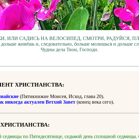
И, ИЛИ САДИСЬ НА ВЕЛОСИПЕД, СМОТРИ, РАДУЙСЯ, П
 дольше живёшь и, следовательно, больше молишься и дольше с
Чудны дела Твои, Господи.
ЕНТ ХРИСТИАНСТВА:
найские
(Пятикнижие Моисея, Исход, глава 20).
ак никогда актуален Ветхий Завет
(конец века сего).
 ХРИСТИАНСТВА:
-й седмицы по Пятидесятнице, седьмой день сплошной седмиц