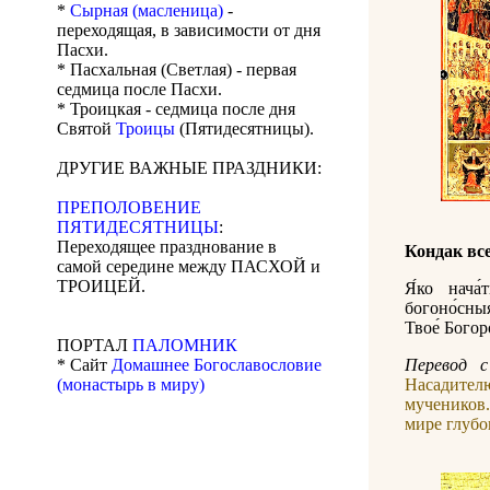
*
Сырная (масленица)
-
переходящая, в зависимости от дня
Пасхи.
* Пасхальная (Светлая) - первая
седмица после Пасхи.
* Троицкая - седмица после дня
Святой
Троицы
(Пятидесятницы).
ДРУГИЕ ВАЖНЫЕ ПРАЗДНИКИ:
ПРЕПОЛОВЕНИЕ
ПЯТИДЕСЯТНИЦЫ
:
Переходящее празднование в
Кондак вс
самой середине между ПАСХОЙ и
ТРОИЦЕЙ.
Я́ко нача́
богоно́сны
Твое́ Бого
ПОРТАЛ
ПАЛОМНИК
* Сайт
Домашнее Богославословие
Перевод с
(монастырь в миру)
Насадител
мучеников
мире глуб