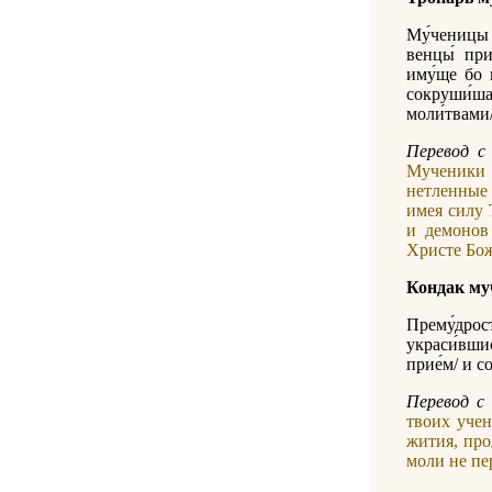
Му́ченицы 
венцы́ при
иму́ще бо 
сокруши́ша
моли́твами/
Перевод с 
Мученики 
нетленные 
имея силу
и демонов
Христе Бож
Кондак му
Прему́дро
украси́вшис
прие́м/ и с
Перевод с 
твоих учен
жития, про
моли не пер