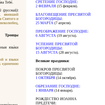
СРЕТЕНИЕ ГОСПОДНЕ
:
ва Тебе́.
2 ФЕВРАЛЯ
(15 февряля).
 (русский)
:
, явивший
БЛАГОВЕЩЕНИЕ ПРЕСВЯТОЙ
а Святого и
БОГОРОДИЦЫ
:
веколюбец,
25 МАРТА
(7 апреля).
ПРЕОБРАЖЕНИЕ ГОСПОДНЕ
:
 Троицы
6 АВГУСТА
(19 августа).
УСПЕНИЕ ПРЕСВЯТОЙ
нныя язы́ки
БОГОРОДИЦЫ
:
15 АВГУСТА
(28 августа).
ий и языки
Великие праздники
:
 к единению
ПОКРОВ ПРЕСВЯТОЙ
БОГОРОДИЦЫ:
1 ОКТЯБРЯ
(14 октября).
ОБРЕЗАНИЕ ГОСПОДНЕ
:
1 ЯНВАРЯ
(14 января).
РОЖДЕСТВО ИОАННА
ПРЕДТЕЧИ:
вяти́телие,