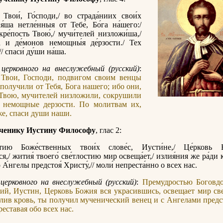
Твои́, Го́споди,/ во страда́ниих свои́х
я́ша нетле́нныя от Тебе́, Бо́га на́шего:/
кре́пость Твою́,/ мучи́телей низложи́ша,/
 и де́монов немощны́я де́рзости./ Тех
/ спаси́ ду́ши на́ша.
церковного на внеслужебный (русский)
:
Твои, Господи, подвигом своим венцы
получили от Тебя, Бога нашего; ибо они,
 Твою, мучителей низложили, сокрушили
 немощные дерзости. По молитвам их,
е, спаси души наши.
ченику Иустину Философу
, глас 2:
стию Боже́ственных твои́х слове́с, Иусти́не,/ Це́рковь 
я,/ жития́ твоего́ све́тлостию мир освеща́ет,/ излия́ния же ра́ди к
о А́нгелы предстоя́ Христу́,// моли́ непреста́нно о всех нас.
церковного на внеслужебный (русский)
:
Премудростью Боговд
ий, Иустин, Церковь Божия вся украсившись, освещает мир св
лив кровь, ты получил мученический венец и с Ангелами предс
еставая обо всех нас.