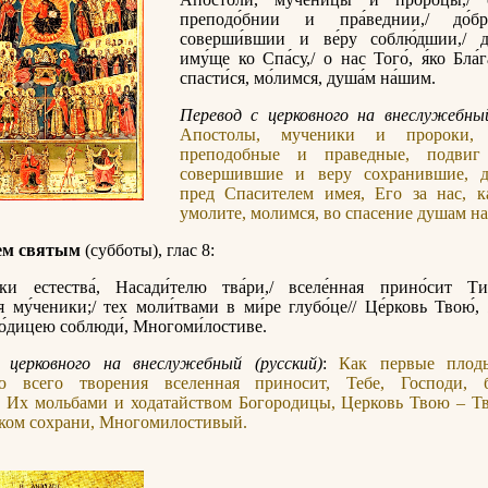
преподо́бнии и пра́веднии,/ до́б
соверши́вшии и ве́ру соблю́дшии,/ д
иму́ще ко Спа́су,/ о нас Того́, я́ко Бла́г
спасти́ся, мо́лимся, душа́м на́шим.
Перевод с церковного на внеслужебный
Апостолы, мученики и пророки, с
преподобные и праведные, подвиг 
совершившие и веру сохранившие, д
пред Спасителем имея, Его за нас, к
умолите, молимся, во спасение душам н
ем святым
(субботы), глас 8:
тки естества́, Насади́телю тва́ри,/ вселе́нная прино́сит Ти
я му́ченики;/ тех моли́твами в ми́ре глубо́це// Це́рковь Твою́,
ро́дицею соблюди́, Многоми́лостиве.
 церковного на внеслужебный (русский)
:
Как первые плод
ю всего творения вселенная приносит, Тебе, Господи, 
. Их мольбами и ходатайством Богородицы, Церковь Твою – Т
оком сохрани, Многомилостивый.