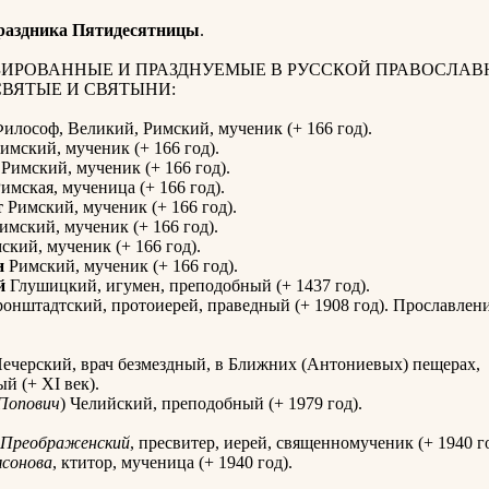
раздника Пятидесятницы
.
ИРОВАННЫЕ И ПРАЗДНУЕМЫЕ В РУССКОЙ ПРАВОСЛАВ
СВЯТЫЕ И СВЯТЫНИ:
илософ, Великий, Римский, мученик (+ 166 год).
имский, мученик (+ 166 год).
Римский, мученик (+ 166 год).
имская, мученица (+ 166 год).
т
Римский, мученик (+ 166 год).
имский, мученик (+ 166 год).
кий, мученик (+ 166 год).
н
Римский, мученик (+ 166 год).
й
Глушицкий, игумен, преподобный (+ 1437 год).
онштадтский, протоиерей, праведный (+ 1908 год). Прославлени
ечерский, врач безмездный, в Ближних (Антониевых) пещерах,
й (+ XI век).
Попович
) Челийский, преподобный (+ 1979 год).
Преображенский
, пресвитер, иерей, священномученик (+ 1940 го
сонова
, ктитор, мученица (+ 1940 год).