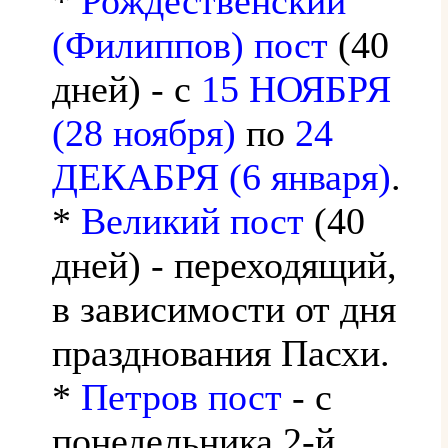
*
Рождественский
(Филиппов) пост
(40
дней) - с
15 НОЯБРЯ
(28 ноября)
по
24
ДЕКАБРЯ (6 января)
.
*
Великий пост
(40
дней) - переходящий,
в зависимости от дня
празднования Пасхи.
*
Петров пост
- с
понедельника 2-й