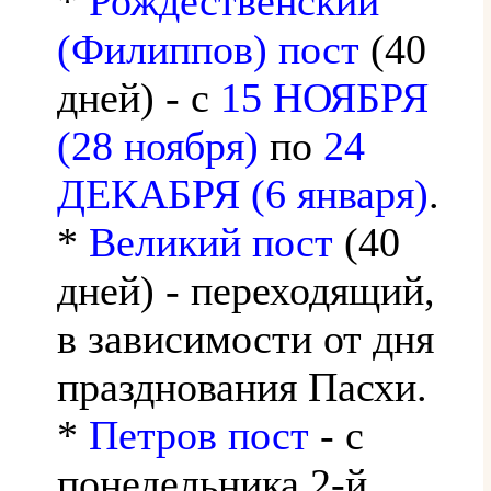
*
Рождественский
(Филиппов) пост
(40
дней) - с
15 НОЯБРЯ
(28 ноября)
по
24
ДЕКАБРЯ (6 января)
.
*
Великий пост
(40
дней) - переходящий,
в зависимости от дня
празднования Пасхи.
*
Петров пост
- с
понедельника 2-й