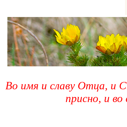
Во имя и славу Отца, и С
присно, и во