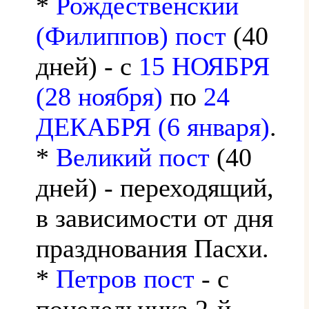
*
Рождественский
(Филиппов) пост
(40
дней) - с
15 НОЯБРЯ
(28 ноября)
по
24
ДЕКАБРЯ (6 января)
.
*
Великий пост
(40
дней) - переходящий,
в зависимости от дня
празднования Пасхи.
*
Петров пост
- с
понедельника 2-й