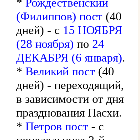
*
Рождественский
(Филиппов) пост
(40
дней) - с
15 НОЯБРЯ
(28 ноября)
по
24
ДЕКАБРЯ (6 января)
.
*
Великий пост
(40
дней) - переходящий,
в зависимости от дня
празднования Пасхи.
*
Петров пост
- с
понедельника 2-й