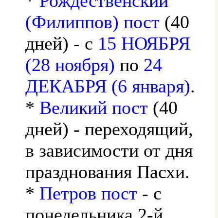
*
Рождественский
(Филиппов) пост
(40
дней) - с
15 НОЯБРЯ
(28 ноября)
по
24
ДЕКАБРЯ (6 января)
.
*
Великий пост
(40
дней) - переходящий,
в зависимости от дня
празднования Пасхи.
*
Петров пост
- с
понедельника 2-й