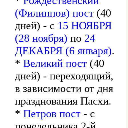
*
Рождественский
(Филиппов) пост
(40
дней) - с
15 НОЯБРЯ
(28 ноября)
по
24
ДЕКАБРЯ (6 января)
.
*
Великий пост
(40
дней) - переходящий,
в зависимости от дня
празднования Пасхи.
*
Петров пост
- с
понедельника 2-й