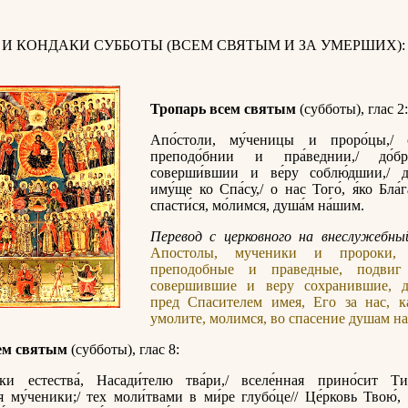
 И КОНДАКИ СУББОТЫ (ВСЕМ СВЯТЫМ И ЗА УМЕРШИХ):
Тропарь всем святым
(субботы), глас 2:
Апо́столи, му́ченицы и проро́цы,/ с
преподо́бнии и пра́веднии,/ до́б
соверши́вшии и ве́ру соблю́дшии,/ д
иму́ще ко Спа́су,/ о нас Того́, я́ко Бла́г
спасти́ся, мо́лимся, душа́м на́шим.
Перевод с церковного на внеслужебный
Апостолы, мученики и пророки, с
преподобные и праведные, подвиг 
совершившие и веру сохранившие, д
пред Спасителем имея, Его за нас, к
умолите, молимся, во спасение душам н
ем святым
(субботы), глас 8:
тки естества́, Насади́телю тва́ри,/ вселе́нная прино́сит Ти
я му́ченики;/ тех моли́твами в ми́ре глубо́це// Це́рковь Твою́,