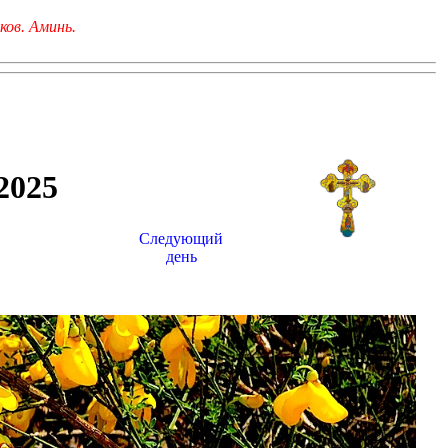
ков. Аминь.
025
Следующий
день