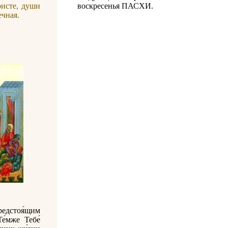
исте, души
воскресенья ПАСХИ.
ечная.
редстоя́щим
Те́мже Тебе́