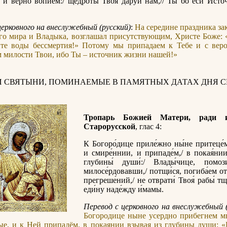
 и ве́рно вопие́м:/ щедро́ты Твоя́ да́руй нам,// Ты бо еси́ Исто
церковного на внеслужебный (русский)
:
На середине праздника за
го мира и Владыка, возглашал присутствующим, Христе Боже:
ите воды бессмертия!» Потому мы припадаем к Тебе и с веро
 милости Твои, ибо Ты – источник жизни нашей!»
И СВЯТЫНИ, ПОМИНАЕМЫЕ В ПАМЯТНЫХ ДАТАХ ДНЯ С
Тропарь Божией Матери, ради 
Старорусской
, глас 4:
К Богоро́дице приле́жно ны́не притеце́м
и смире́ннии, и припаде́м,/ в покая́нии
глубины́ души́:/ Влады́чице, помо
милосе́рдовавши,/ потщи́ся, погиба́ем о
прегреше́ний,/ не отврати́ Твоя́ рабы́ тщ
еди́ну наде́жду и́мамы.
Перевод с церковного на внеслужебный (
Богородице ныне усердно прибегнем м
ые, и к Ней припадём, в покаянии взывая из глубины души: 