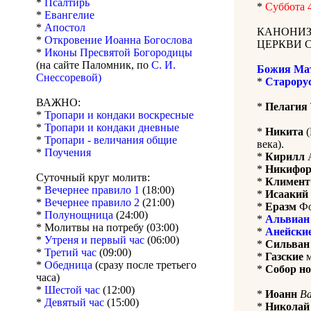
*
Псалтирь
*
Суббота 
*
Евангелие
*
Апостол
КАНОНИЗ
*
Откровение Иоанна Богослова
ЦЕРКВИ 
*
Иконы Пресвятой Богородицы
(на сайте Паломник, по
С. И.
Божия Ма
Снессоревой)
*
Старору
ВАЖНО:
*
Пелагия
*
Тропари и кондаки воскресные
*
Тропари и кондаки дневные
*
Никита
(
*
Тропари - величания общие
века).
*
Поучения
*
Кирилл
А
*
Никифо
Суточный круг молитв:
*
Климент
*
Вечернее правило 1
(18:00)
*
Исаакий
*
Вечернее правило 2
(21:00)
*
Еразм
Фо
*
Полунощница
(24:00)
*
Альвиан
* Молитвы на потребу (03:00)
*
Анейски
*
Утреня и первый час
(06:00)
*
Сильван
*
Третий час
(09:00)
*
Газские
м
*
Обедница
(сразу после третьего
*
Собор но
часа)
*
Шестой час
(12:00)
*
Иоанн
Ва
*
Девятый час
(15:00)
*
Николай