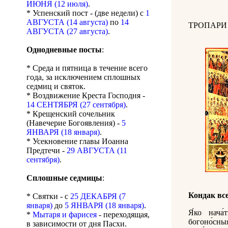
ИЮНЯ (12 июля)
.
* Успенский пост - (две недели) с
1
АВГУСТА (14 августа)
по
14
ТРОПАРИ
АВГУСТА (27 августа)
.
Однодневные посты
:
* Среда и пятница в течение всего
года, за исключением сплошных
седмиц и святок.
* Воздвижение Креста Господня -
14 СЕНТЯБРЯ (27 сентября)
.
* Крещенский сочельник
(Навечерие Богоявления) -
5
ЯНВАРЯ (18 января)
.
* Усекновение главы Иоанна
Предтечи -
29 АВГУСТА (11
сентября)
.
Сплошные седмицы
:
Кондак вс
* Святки - с
25 ДЕКАБРЯ (7
января)
до
5 ЯНВАРЯ (18 января)
.
Я́ко нача́
*
Мытаря и фарисея
- переходящая,
богоно́сны
в зависимости от дня Пасхи.