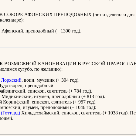
В СОБОРЕ АФОНСКИХ ПРЕПОДОБНЫХ (нет отдельного дня п
календаре):
р
Афонский, преподобный (+ 1300 год).
 К ВОЗМОЖНОЙ КАНОНИЗАЦИИ В РУССКОЙ ПРАВОСЛА
олимся сугубо, по желанию):
Лорхский
, воин, мученик (+ 304 год).
удотворец, преподобный.
йзингский, епископ, святитель (+ 784 год).
р
Мидикийский, игумен, преподобный (+ 813 год).
й
Коринфский, епископ, святитель (+ 957 год).
позский, игумен, преподобный (+ 1046 год):
(Готтард)
Хильдесхаймский, епископ, святитель (+ 1038 год). П
 мощей.