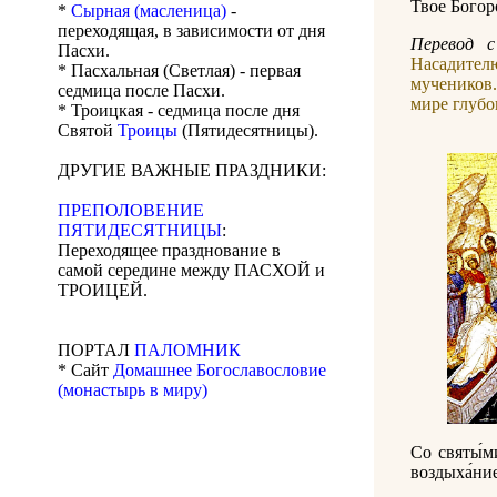
Твое́ Бого
*
Сырная (масленица)
-
переходящая, в зависимости от дня
Перевод с
Пасхи.
Насадител
* Пасхальная (Светлая) - первая
мучеников
седмица после Пасхи.
мире глуб
* Троицкая - седмица после дня
Святой
Троицы
(Пятидесятницы).
ДРУГИЕ ВАЖНЫЕ ПРАЗДНИКИ:
ПРЕПОЛОВЕНИЕ
ПЯТИДЕСЯТНИЦЫ
:
Переходящее празднование в
самой середине между ПАСХОЙ и
ТРОИЦЕЙ.
ПОРТАЛ
ПАЛОМНИК
* Сайт
Домашнее Богославословие
(монастырь в миру)
Со святы́ми
воздыха́ние