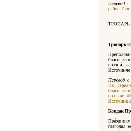
Перевод с 
рабов Твоих
ТРОПАРЬ
Тропарь П
Преполови́
благоче́ст
возопи́л ес
Исто́чниче ж
Перевод c 
На серед
благочести
воззвал: 
Источник ж
Кондак Пр
Пра́зднику
глаго́лал е