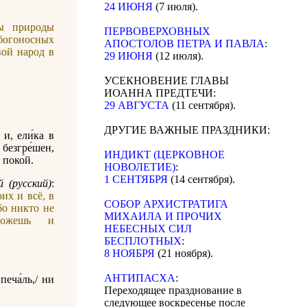
24 ИЮНЯ
(7 июля).
ы природы
ПЕРВОВЕРХОВНЫХ
богоносных
АПОСТОЛОВ ПЕТРА И ПАВЛА
:
вой народ в
29 ИЮНЯ
(12 июля).
УСЕКНОВЕНИЕ ГЛАВЫ
ИОАННА ПРЕДТЕЧИ:
29 АВГУСТА
(11 сентября).
ДРУГИЕ ВАЖНЫЕ ПРАЗДНИКИ:
 и, ели́ка в
 безгре́шен,
ИНДИКТ (ЦЕРКОВНОЕ
 поко́й.
НОВОЛЕТИЕ)
:
1 СЕНТЯБРЯ
(14 сентября).
 (русский)
:
их и всё, в
CОБОР АРХИСТРАТИГА
бо никто не
МИХАИЛА И ПРОЧИХ
можешь и
НЕБЕСНЫХ СИЛ
БЕСПЛОТНЫХ
:
8 НОЯБРЯ
(21 ноября).
АНТИПАСХА
:
печа́ль,/ ни
Переходящее празднование в
следующее воскресенье после