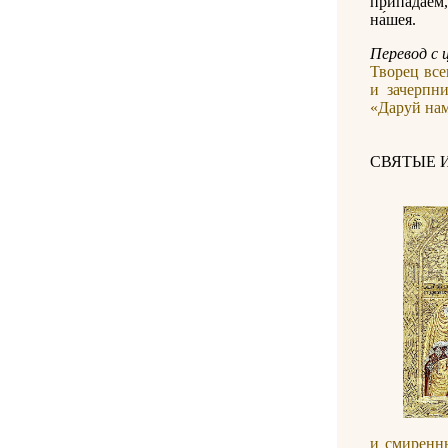
припа́даем,
на́шея.
Перевод c 
Творец все
и зачерпн
«Даруй нам
СВЯТЫЕ 
и смиренн