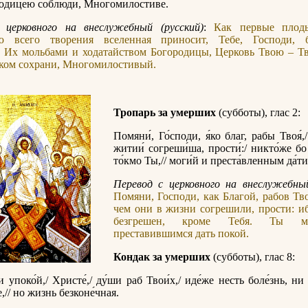
ро́дицею соблюди́, Многоми́лостиве.
 церковного на внеслужебный (русский)
:
Как первые плод
ю всего творения вселенная приносит, Тебе, Господи, 
. Их мольбами и ходатайством Богородицы, Церковь Твою – Т
оком сохрани, Многомилостивый.
Тропарь за умерших
(субботы), глас 2:
Помяни́, Го́споди, я́ко благ, рабы Твоя́,/
житии́ согреши́ша, прости́:/ никто́же бо
то́кмо Ты,// моги́й и преста́вленным да́ти
Перевод с церковного на внеслужебный
Помяни, Господи, как Благой, рабов Тво
чем они в жизни согрешили, прости: и
безгрешен, кроме Тебя. Ты 
преставившимся дать покой.
Кондак за умерших
(субботы), глас 8:
 упоко́й,/ Христе́,/ ду́ши раб Твои́х,/ иде́же несть боле́знь, ни 
,// но жизнь безконе́чная.