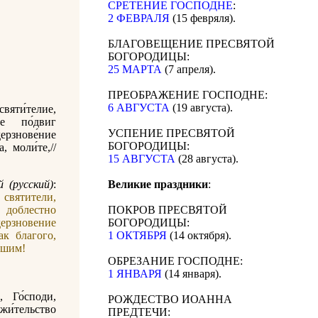
СРЕТЕНИЕ ГОСПОДНЕ
:
2 ФЕВРАЛЯ
(15 февряля).
БЛАГОВЕЩЕНИЕ ПРЕСВЯТОЙ
БОГОРОДИЦЫ:
25 МАРТА
(7 апреля).
ПРЕОБРАЖЕНИЕ ГОСПОДНЕ:
6 АВГУСТА
(19 августа).
вяти́телие,
ре по́двиг
УСПЕНИЕ ПРЕСВЯТОЙ
ерзнове́ние
БОГОРОДИЦЫ:
а, моли́те,//
15 АВГУСТА
(28 августа).
 (русский)
:
Великие праздники
:
вятители,
доблестно
ПОКРОВ ПРЕСВЯТОЙ
ерзновение
БОГОРОДИЦЫ:
ак благого,
1 ОКТЯБРЯ
(14 октября).
ашим!
ОБРЕЗАНИЕ ГОСПОДНЕ:
1 ЯНВАРЯ
(14 января).
, Го́споди,
РОЖДЕСТВО ИОАННА
 жи́тельство
ПРЕДТЕЧИ: