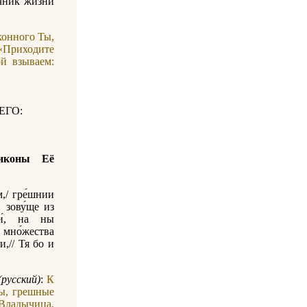
́чник жи́зни
конного Ты,
 «Приходите
й взываем:
ЕГО:
иконы Её
,/ гре́шнии
 зову́ще из
зи́, на ны
т мно́жества
и,// Тя бо и
русский)
:
К
ы, грешные
«Владычица,