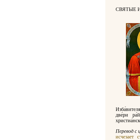
СВЯТЫЕ 
Изба́вител
две́ри ра́
христиа́нск
Перевод c 
исчезает 