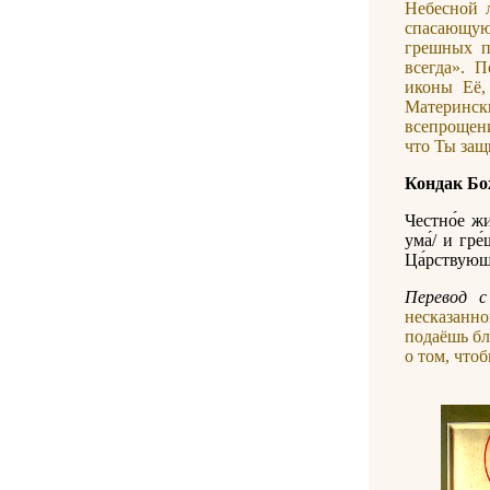
Небесной 
спасающую 
грешных п
всегда». 
иконы Её,
Материнс
всепрощен
что Ты защ
Кондак Бо
Честно́е жи
ума́/ и гре
Ца́рствующа
Перевод c
несказанно
подаёшь бл
о том, что