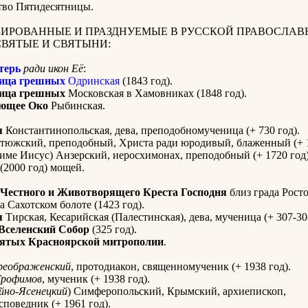
тво Пятидесятницы.
ИРОВАННЫЕ И ПРАЗДНУЕМЫЕ В РУССКОЙ ПРАВОСЛАВ
СВЯТЫЕ И СВЯТЫНИ:
терь
ради икон Её
:
ица грешных
Одринская
(1843 год).
ица грешных
Московская в Хамовниках (1848 год).
ющее Око
Рыбинская.
я
Константинопольская, дева, преподобномученица (+ 730 год).
тюжский, преподобный, Христа ради юродивый, блаженный (+ 1
химе Иисус) Анзерский, иеросхимонах, преподобный (+ 1720 год)
(2000 год) мощей.
Честного и Животворящего Креста Господня
близ града Рост
а Сахотском болоте (1423 год).
я
Тирская, Кесарийская (Палестинская), дева, мученица (+ 307-30
Вселенский Собор
(325 год).
вятых Красноярской митрополии
.
реображенский
, протодиакон, священномученик (+ 1938 год).
Трофимов
, мученик (+ 1938 год).
йно-Ясенецкий
) Симферопольский, Крымский, архиепископ,
поведник (+ 1961 год).