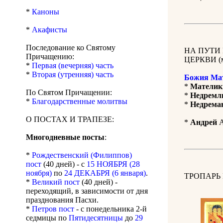
*
Каноны
*
Акафисты
Последование ко Святому
НА ПУТИ
Причащению:
ЦЕРКВИ (м
*
Первая (вечерняя) часть
*
Вторая (утренняя) часть
Божия Ма
*
Мателик
По Святом Причащении:
*
Недремл
*
Благодарственные молитвы
*
Недрема
О ПОСТАХ И ТРАПЕЗЕ:
*
Андрей
А
Многодневные посты
:
*
Рождественский (Филиппов)
пост
(40 дней) - с
15 НОЯБРЯ (28
ноября)
по
24 ДЕКАБРЯ (6 января)
.
ТРОПАРЬ
*
Великий пост
(40 дней) -
переходящий, в зависимости от дня
празднования Пасхи.
*
Петров пост
- с понедельника 2-й
седмицы по
Пятидесятницы
до
29