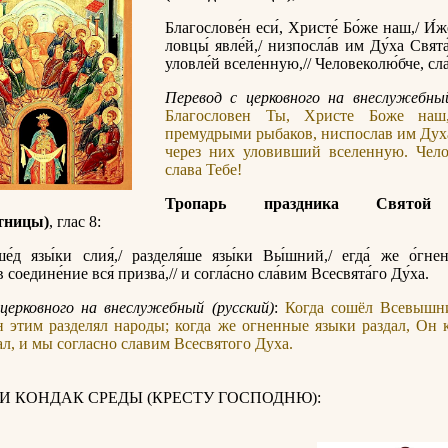
Благослове́н еси́, Христе́ Бо́же наш,/ И́
ловцы́ явле́й,/ низпосла́в им Ду́ха Свята́
уловле́й вселе́нную,// Человеколю́бче, сла́
Перевод с церковного на внеслужебный
Благословен Ты, Христе Боже наш
премудрыми рыбаков, ниспослав им Дух
через них уловивший вселенную. Чело
слава Тебе!
Тропарь праздника Святой
тницы)
, глас 8:
ше́д язы́ки слия́,/ разделя́ше язы́ки Вы́шний,/ егда́ же о́гне
в соедине́ние вся́ призва́,// и согла́сно сла́вим Всесвята́го Ду́ха.
церковного на внеслужебный (русский)
:
Когда сошёл Всевышн
 этим разделял народы; когда же огненные языки раздал, Он
ал, и мы согласно славим Всесвятого Духа.
И КОНДАК СРЕДЫ (КРЕСТУ ГОСПОДНЮ):