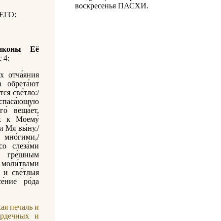
воскресенья ПАСХИ.
ЕГО:
иконы Её
с 4:
х отча́яния
а обрета́ют
ся све́тло:/
 спаса́ющую
о́ веща́ет,
х к Моему́
и Мя вы́ну./
 мно́гими,/
со слеза́ми
 гре́шным
 моли́твами
 и све́тлыя
е́ние ро́да
ая печаль и
ердечных и