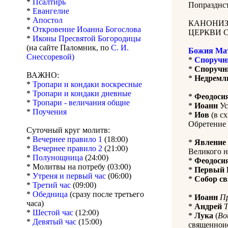
*
Псалтирь
Попразднс
*
Евангелие
*
Апостол
КАНОНИЗ
*
Откровение Иоанна Богослова
ЦЕРКВИ 
*
Иконы Пресвятой Богородицы
(на сайте Паломник, по
С. И.
Божия Ма
Снессоревой)
*
Споручн
*
Споручн
ВАЖНО:
*
Недремл
*
Тропари и кондаки воскресные
*
Тропари и кондаки дневные
*
Феодоси
*
Тропари - величания общие
*
Иоанн
Ус
*
Поучения
*
Иов
(в с
Обретение 
Суточный круг молитв:
*
Вечернее правило 1
(18:00)
*
Явление 
*
Вечернее правило 2
(21:00)
Великого н
*
Полунощница
(24:00)
*
Феодоси
* Молитвы на потребу (03:00)
*
Первый 
*
Утреня и первый час
(06:00)
*
Собор с
*
Третий час
(09:00)
*
Обедница
(сразу после третьего
*
Иоанн
П
часа)
*
Андрей
*
Шестой час
(12:00)
*
Лука
(
Во
*
Девятый час
(15:00)
священноис