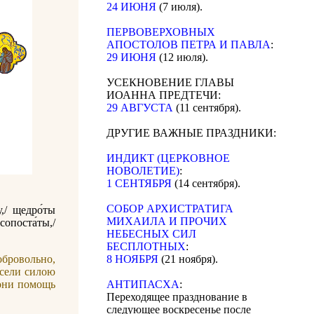
24 ИЮНЯ
(7 июля).
ПЕРВОВЕРХОВНЫХ
АПОСТОЛОВ ПЕТРА И ПАВЛА
:
29 ИЮНЯ
(12 июля).
УСЕКНОВЕНИЕ ГЛАВЫ
ИОАННА ПРЕДТЕЧИ:
29 АВГУСТА
(11 сентября).
ДРУГИЕ ВАЖНЫЕ ПРАЗДНИКИ:
ИНДИКТ (ЦЕРКОВНОЕ
НОВОЛЕТИЕ)
:
1 СЕНТЯБРЯ
(14 сентября).
CОБОР АРХИСТРАТИГА
,/ щедро́ты
МИХАИЛА И ПРОЧИХ
 сопоста́ты,/
НЕБЕСНЫХ СИЛ
БЕСПЛОТНЫХ
:
обровольно,
8 НОЯБРЯ
(21 ноября).
есели силою
 они помощь
АНТИПАСХА
:
Переходящее празднование в
следующее воскресенье после