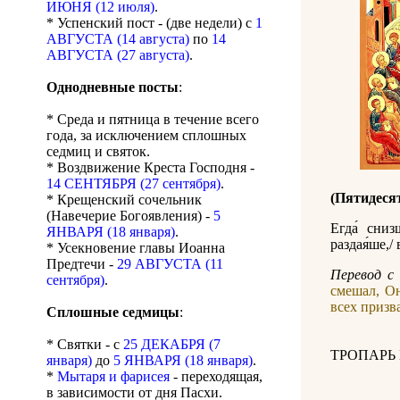
ИЮНЯ (12 июля)
.
* Успенский пост - (две недели) с
1
АВГУСТА (14 августа)
по
14
АВГУСТА (27 августа)
.
Однодневные посты
:
* Среда и пятница в течение всего
года, за исключением сплошных
седмиц и святок.
* Воздвижение Креста Господня -
14 СЕНТЯБРЯ (27 сентября)
.
(Пятидеся
* Крещенский сочельник
(Навечерие Богоявления) -
5
Егда́ сниз
ЯНВАРЯ (18 января)
.
раздая́ше,/ 
* Усекновение главы Иоанна
Предтечи -
29 АВГУСТА (11
Перевод с 
сентября)
.
смешал, Он
всех призв
Сплошные седмицы
:
* Святки - с
25 ДЕКАБРЯ (7
ТРОПАРЬ 
января)
до
5 ЯНВАРЯ (18 января)
.
*
Мытаря и фарисея
- переходящая,
в зависимости от дня Пасхи.