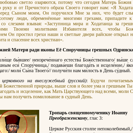
любовью светло озаряются, потому что сегодня Матерь Божия
руку и от Пречистого образа Своего говорит нам: «Я Ходата
еред Сыном моим, Он поручился Мне за них, что будет сл
Поэтому люди, обременённые многими грехами, припадите 
 со слезами взывая: «Заступница мира и Ходатаица за греш
кими Твоими молитвами Избавителя всех, чтобы Бож
ием Он простил грехи наши и светлые двери райские открыл 
ита и спасение всех христиан».
жией Матери ради иконы Её Споручницы грешных Одринск
ли́ще бы́вшее/ неизрече́ннаго естества́ Боже́ственнаго/ вы́ше сл
́шным еси́ Спору́чница,/ подава́еши благода́ть и исцеле́ние,/ я́к
го:/ моли́ Сы́на Твоего́// получи́ти нам ми́лость в День су́дный.
 церковного на внеслужебный (русский)
:
Будучи почитаемы
й Божественной природы, выше слов и более ума и грешным Ты
агодать и исцеление, как Мать Царствующего над всеми, моли 
бы нам получить помилование в судный День.
Тропарь священномученику Иоанну
Преображенскому
, глас 3:
Церкве Русския столпе непоколебимый,/