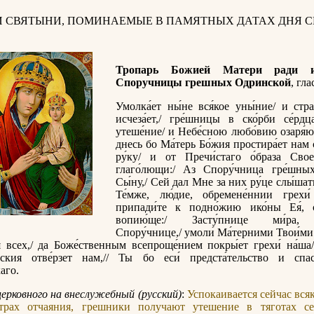
И СВЯТЫНИ, ПОМИНАЕМЫЕ В ПАМЯТНЫХ ДАТАХ ДНЯ С
Тропарь Божией Матери ради 
Споручницы грешных Одринской
, гла
Умолка́ет ны́не вся́кое уны́ние/ и стра
исчеза́ет,/ гре́шницы в ско́рби се́рдц
утеше́ние/ и Небе́сною любо́вию озаря́ют
днесь бо Ма́терь Бо́жия простира́ет нам
ру́ку/ и от Пречи́стаго о́браза Своег
глаго́лющи:/ Аз Спору́чница гре́шны
Сы́ну,/ Сей дал Мне за них ру́це слы́шат
Те́мже, лю́дие, обремене́ннии грехи́
припади́те к подно́жию ико́ны Ея́, 
вопию́ще:/ Засту́пнице ми́ра,
Спору́чнице,/ умоли́ Ма́терними Твои́ми
я всех,/ да Боже́ственным всепроще́нием покры́ет грехи́ на́ша/
йския отве́рзет нам,// Ты бо еси́ предста́тельство и спас
аго.
церковного на внеслужебный (русский)
:
Успокаивается сейчас всяк
страх отчаяния, грешники получают утешение в тяготах с