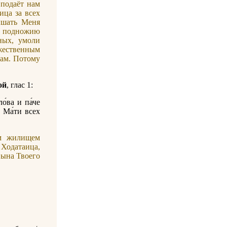
 подаёт нам
ица за всех
ышать Меня
к подножию
ных, умоли
ественным
нам. Потому
ой
, глас 1:
о́ва и па́че
о Ма́ти всех
м жилищем
 Ходатаица,
Сына Твоего