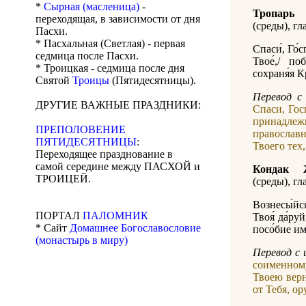
*
Сырная (масленица)
-
Тропарь
переходящая, в зависимости от дня
(среды), гла
Пасхи.
* Пасхальная (Светлая) - первая
Спаси́, Го́
седмица после Пасхи.
Твое́,/ по
* Троицкая - седмица после дня
сохраня́я К
Святой
Троицы
(Пятидесятницы).
Перевод c 
ДРУГИЕ ВАЖНЫЕ ПРАЗДНИКИ:
Спаси, Гос
принадлеж
ПРЕПОЛОВЕНИЕ
православн
ПЯТИДЕСЯТНИЦЫ
:
Твоего тех
Переходящее празднование в
самой середине между ПАСХОЙ и
Кондак 
ТРОИЦЕЙ.
(среды), гла
Вознесы́йс
ПОРТАЛ
ПАЛОМНИК
Твоя́ да́ру
* Сайт
Домашнее Богославословие
посо́бие им
(монастырь в миру)
Перевод c 
соименному
Твоею верн
от Тебя, о