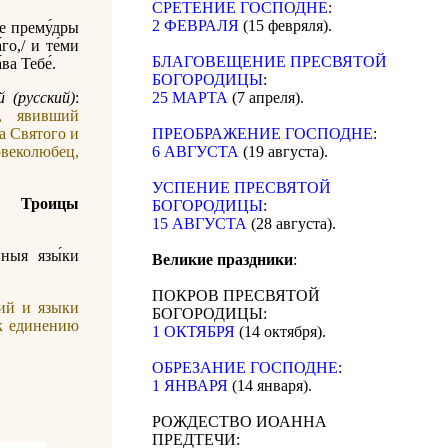
СРЕТЕНИЕ ГОСПОДНЕ
:
2 ФЕВРАЛЯ
(15 февряля).
же прему́дры
го,/ и те́ми
БЛАГОВЕЩЕНИЕ ПРЕСВЯТОЙ
ва Тебе́.
БОГОРОДИЦЫ
:
 (русский)
:
25 МАРТА
(7 апреля).
, явивший
а Святого и
ПРЕОБРАЖЕНИЕ ГОСПОДНЕ
:
веколюбец,
6 АВГУСТА
(19 августа).
УСПЕНИЕ ПРЕСВЯТОЙ
 Троицы
БОГОРОДИЦЫ
:
15 АВГУСТА
(28 августа).
нныя язы́ки
Великие праздники
:
ПОКРОВ ПРЕСВЯТОЙ
ий и языки
БОГОРОДИЦЫ:
 к единению
1 ОКТЯБРЯ
(14 октября).
ОБРЕЗАНИЕ ГОСПОДНЕ
:
1 ЯНВАРЯ
(14 января).
РОЖДЕСТВО ИОАННА
ПРЕДТЕЧИ: