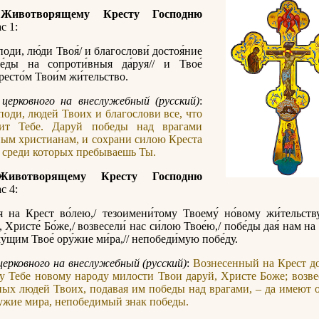
 Животворящему Кресту Господню
с 1:
споди, лю́ди Твоя́/ и благослови́ достоя́ние
бе́ды на сопроти́вныя да́руя// и Твое́
ресто́м Твои́м жи́тельство.
церковного на внеслужебный (русский)
:
поди, людей Твоих и благослови все, что
ит Тебе. Даруй победы над врагами
ым христианам, и сохрани силою Креста
, среди которых пребываешь Ты.
Животворящему Кресту Господню
с 4:
я на Крест во́лею,/ тезоимени́тому Твоему́ но́вому жи́тельству
й, Христе́ Бо́же,/ возвесели́ нас си́лою Твое́ю,/ побе́ды дая́ нам на
у́щим Твое́ ору́жие ми́ра,// непобеди́мую побе́ду.
церковного на внеслужебный (русский)
:
Вознесенный на Крест д
 Тебе новому народу милости Твои даруй, Христе Боже; возв
ых людей Твоих, подавая им победы над врагами, – да имеют
ружие мира, непобедимый знак победы.