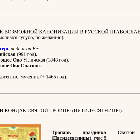
 К ВОЗМОЖНОЙ КАНОНИЗАЦИИ В РУССКОЙ ПРАВОСЛА
олимся сугубо, по желанию):
терь
ради икон Её
:
ийская
(991 год).
ющее Око
Угличская (1848 год).
нное Око Спасово
.
ргентис, мученик (+ 1465 год).
 И КОНДАК СВЯТОЙ ТРОИЦЫ (ПЯТИДЕСЯТНИЦЫ):
Тропарь праздника Святой
(Пятидесятницы)
, глас 8: