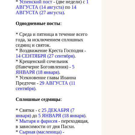
*
Успенский пост
- (две недели) с
1
АВГУСТА (14 августа)
по
14
АВГУСТА (27 августа)
.
Однодневные посты
:
* Среда и пятница в течение всего
года, за исключением сплошных
седмиц и святок.
* Воздвижение Креста Господня -
14 СЕНТЯБРЯ (27 сентября)
.
* Крещенский сочельник
(Навечерие Богоявления) -
5
ЯНВАРЯ (18 января)
.
* Усекновение главы Иоанна
Предтечи -
29 АВГУСТА (11
сентября)
.
Сплошные седмицы
:
* Святки - с
25 ДЕКАБРЯ (7
января)
до
5 ЯНВАРЯ (18 января)
.
*
Мытаря и фарисея
- переходящая,
в зависимости от дня Пасхи.
*
Сырная (масленица)
-