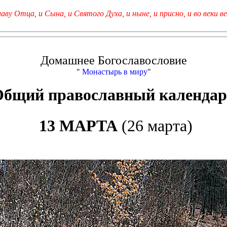
лаву Отца, и Сына, и Святого Духа, и ныне, и присно, и во веки ве
Домашнее Богославословие
"
Монастырь в миру
"
Общий православный календар
13 МАРТА
(26 марта)