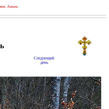
ков. Аминь.
ь
Следующий
день