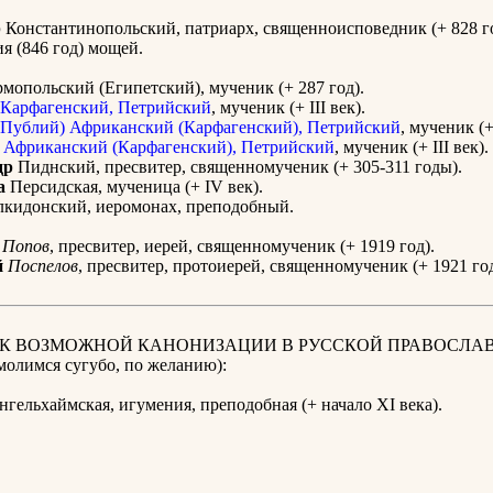
р
Константинопольский, патриарх, священноисповедник (+ 828 го
я (846 год) мощей.
мопольский (Египетский), мученик (+ 287 год).
Карфагенский, Петрийский
, мученик (+ III век).
Публий) Африканский (Карфагенский), Петрийский
, мученик (+ 
 Африканский (Карфагенский), Петрийский
, мученик (+ III век).
др
Пиднский, пресвитер, священномученик (+ 305-311 годы).
а
Персидская, мученица (+ IV век).
кидонский, иеромонах, преподобный.
Попов
, пресвитер, иерей, священномученик (+ 1919 год).
й
Поспелов
, пресвитер, протоиерей, священномученик (+ 1921 год
 К ВОЗМОЖНОЙ КАНОНИЗАЦИИ В РУССКОЙ ПРАВОСЛА
олимся сугубо, по желанию):
гельхаймская, игумения, преподобная (+ начало XI века).