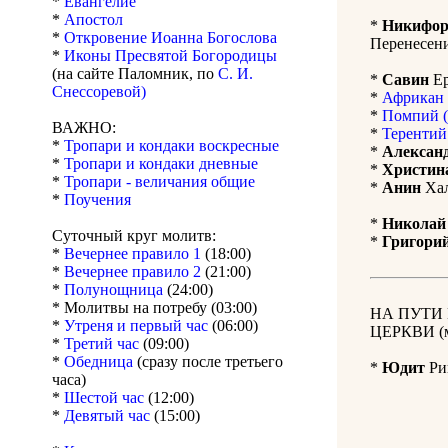
*
Евангелие
*
Апостол
*
Никифо
*
Откровение Иоанна Богослова
Перенесени
*
Иконы Пресвятой Богородицы
(на сайте Паломник, по
С. И.
*
Савин
Ер
Снессоревой)
*
Африкан 
*
Помпий (
ВАЖНО:
*
Терентий
*
Тропари и кондаки воскресные
*
Алексан
*
Тропари и кондаки дневные
*
Христин
*
Тропари - величания общие
*
Анин
Хал
*
Поучения
*
Николай
Суточный круг молитв:
*
Григори
*
Вечернее правило 1
(18:00)
*
Вечернее правило 2
(21:00)
*
Полунощница
(24:00)
* Молитвы на потребу (03:00)
НА ПУТИ
*
Утреня и первый час
(06:00)
ЦЕРКВИ (м
*
Третий час
(09:00)
*
Обедница
(сразу после третьего
*
Юдит
Рин
часа)
*
Шестой час
(12:00)
*
Девятый час
(15:00)