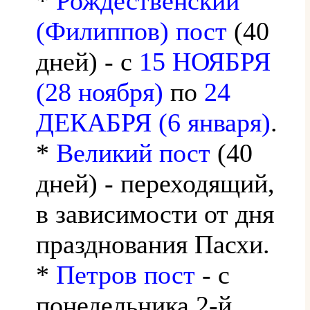
*
Рождественский
(Филиппов) пост
(40
дней) - с
15 НОЯБРЯ
(28 ноября)
по
24
ДЕКАБРЯ (6 января)
.
*
Великий пост
(40
дней) - переходящий,
в зависимости от дня
празднования Пасхи.
*
Петров пост
- с
понедельника 2-й