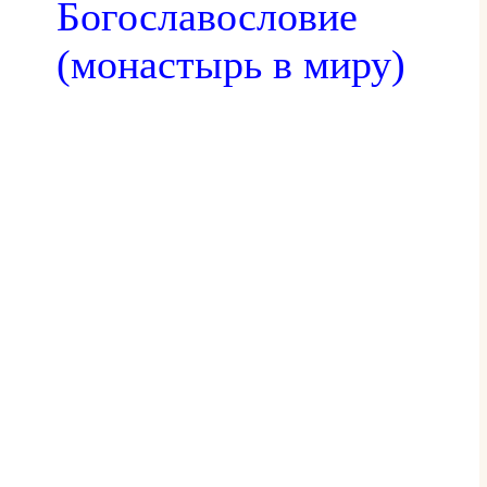
Богославословие
(монастырь в миру)