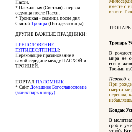
Милосердны
Пасхи.
вместе с 
* Пасхальная (Светлая) - первая
власти Тво
седмица после Пасхи.
* Троицкая - седмица после дня
Святой
Троицы
(Пятидесятницы).
ТРОПАРЬ
ДРУГИЕ ВАЖНЫЕ ПРАЗДНИКИ:
Тропарь У
ПРЕПОЛОВЕНИЕ
ПЯТИДЕСЯТНИЦЫ
:
В рождеств
Переходящее празднование в
ми́ра не ос
самой середине между ПАСХОЙ и
еси́ к жив
ТРОИЦЕЙ.
Твои́ми изб
Перевод c 
ПОРТАЛ
ПАЛОМНИК
При рожде
* Сайт
Домашнее Богославословие
смерти мир
(монастырь в миру)
перешла, 
избавляешь
Кондак Ус
В моли́тва
гроб и умер
утро́бу Вс