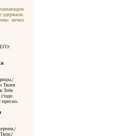
усыпающую
е удержали.
ево вечно
ЕГО:
Ея
рицы,/
и Твоея
к Тебе
 стадо
е присно.
я
ернии,/
Твои;/