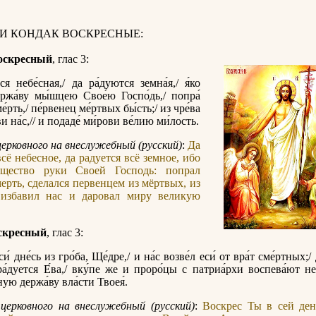
 И КОНДАК ВОСКРЕСНЫЕ:
оскресный
, глас 3:
ся небе́сная,/ да ра́дуются земна́я,/ я́ко
ержа́ву мы́шцею Свое́ю Госпо́дь,/ попра́
́рть,/ пе́рвенец ме́ртвых бы́сть;/ из чре́ва
ви на́с,// и подаде́ ми́рови ве́лию ми́лость.
церковного на внеслужебный (русский)
:
Да
всё небесное, да радуется всё земное, ибо
щество руки Своей Господь: попрал
ерть, сделался первенцем из мёртвых, из
 избавил нас и даровал миру великую
скресный
, глас 3:
и́ дне́сь из гро́ба, Ще́дре,/ и на́с возве́л еси́ от вра́т сме́ртных;/
ра́дуется Е́ва,/ вку́пе же и проро́цы с патриа́рхи воспева́ют не
ую держа́ву вла́сти Твоея́.
церковного на внеслужебный (русский)
:
Воскрес Ты в сей ден