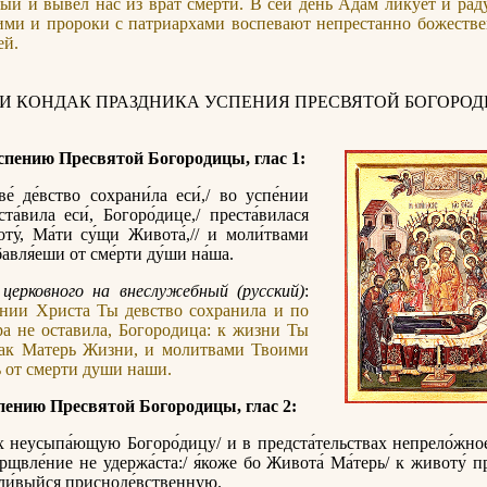
й и вывел нас из врат смерти. В сей день Адам ликует и раду
ними и пророки с патриархами воспевают непрестанно божест
ей.
 И КОНДАК ПРАЗДНИКА УСПЕНИЯ ПРЕСВЯТОЙ БОГОРОД
спению Пресвятой Богородицы, глас 1:
е́ де́вство сохрани́ла еси́,/ во успе́нии
та́вила еси́, Богоро́дице,/ преста́вилася
оту́, Ма́ти су́щи Живота́,// и моли́твами
авля́еши от сме́рти ду́ши на́ша.
церковного на внеслужебный (русский)
:
нии Христа Ты девство сохранила и по
а не оставила, Богородица: к жизни Ты
как Матерь Жизни, и молитвами Твоими
 от смерти души наши.
пению Пресвятой Богородицы, глас 2:
х неусыпа́ющую Богоро́дицу/ и в предста́тельствах непрело́жное
щвле́ние не удержа́ста:/ я́коже бо Живота́ Ма́терь/ к животу́ пр
ели́выйся присноде́вственную.