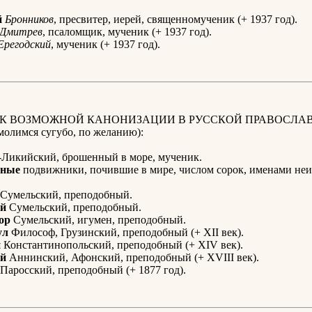
й
Бронников
, пресвитер, иерей, священномученик (+ 1937 год).
Дмитрев
, псаломщик, мученик (+ 1937 год).
Ерегодский
, мученик (+ 1937 год).
 К ВОЗМОЖНОЙ КАНОНИЗАЦИИ В РУССКОЙ ПРАВОСЛА
олимся сугубо, по желанию):
Ликийский, брошенный в море, мученик.
нные
подвижники, почившие в мире, числом сорок, именами неи
Сумельский, преподобный.
й
Сумельский, преподобный.
ор
Сумельский, игумен, преподобный.
ул
Философ, Грузинский, преподобный (+ XII век).
й
Константинопольский, преподобный (+ XIV век).
й
Аннинский, Афонский, преподобный (+ XVIII век).
Паросский, преподобный (+ 1877 год).