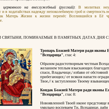
 церковного на внеслужебный (русский)
:
В молитвах не
 и в ходатайствах надежду непоколебимую гроб и смертность н
ак Матерь Жизни к жизни перенёс Вселившийся в Её чр
е.
И СВЯТЫНИ, ПОМИНАЕМЫЕ В ПАМЯТНЫХ ДАТАХ ДНЯ С
Тропарь Божией Матери ради иконы 
"Всецарица"
, глас 4:
Образом радостотворным честныя Всеца
желанием теплым взыскающих благодат
спаси, Владычице,/ избави от обстояний 
прибегающих;/ от всякия напасти огради
Твое,// к заступлению Твоему взывающе
Кондак Божией Матери ради иконы Е
"Всецарица"
, глас 8:
Новоявленней Твоей иконе предстояще в
умильно воспеваем Ти, Всецарице, раби 