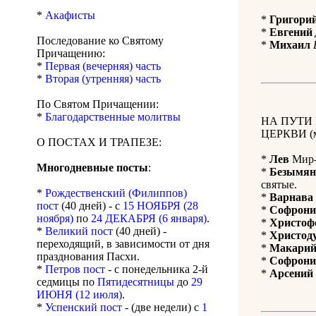
*
Акафисты
*
Григори
*
Евгений
Последование ко Святому
*
Михаил
Причащению:
*
Первая (вечерняя) часть
*
Вторая (утренняя) часть
По Святом Причащении:
*
Благодарственные молитвы
НА ПУТИ
ЦЕРКВИ (м
О ПОСТАХ И ТРАПЕЗЕ:
*
Лев
Мир-
Многодневные посты
:
*
Безымя
святые.
*
Рождественский (Филиппов)
*
Варнава
пост
(40 дней) - с
15 НОЯБРЯ (28
*
Софрони
ноября)
по
24 ДЕКАБРЯ (6 января)
.
*
Христоф
*
Великий пост
(40 дней) -
*
Христод
переходящий, в зависимости от дня
*
Макари
празднования Пасхи.
*
Софрони
*
Петров пост
- с понедельника 2-й
*
Арсений
седмицы по
Пятидесятницы
до
29
ИЮНЯ (12 июля)
.
*
Успенский пост
- (две недели) с
1