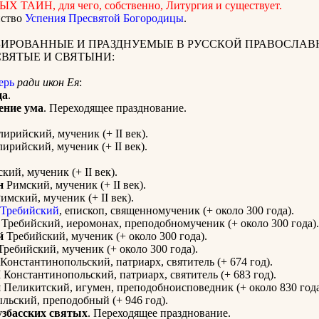
 ТАИН, для чего, собственно, Литургия и существует.
нство
Успения Пресвятой Богородицы
.
ИРОВАННЫЕ И ПРАЗДНУЕМЫЕ В РУССКОЙ ПРАВОСЛАВ
СВЯТЫЕ И СВЯТЫНИ:
ерь
ради икон Ея
:
ца
.
ение ума
. Переходящее празднование.
ирийский, мученик (+ II век).
ирийский, мученик (+ II век).
кий, мученик (+ II век).
н
Римский, мученик (+ II век).
имский, мученик (+ II век).
 Требийский
, епископ, священномученик (+ около 300 года).
Требийский, иеромонах, преподобномученик (+ около 300 года).
й
Требийский, мученик (+ около 300 года).
ребийский, мученик (+ около 300 года).
Константинопольский, патриарх, святитель (+ 674 год).
 Константинопольский, патриарх, святитель (+ 683 год).
й
Пеликитский, игумен, преподобноисповедник (+ около 830 года
льский, преподобный (+ 946 год).
збасских святых
. Переходящее празднование.