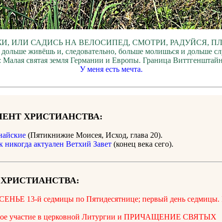
И, ИЛИ САДИСЬ НА ВЕЛОСИПЕД, СМОТРИ, РАДУЙСЯ, П
 дольше живёшь и, следовательно, больше молишься и дольше с
: Малая святая земля Германии и Европы. Граница Виттгенштайн
У меня есть мечта.
ЕНТ ХРИСТИАНСТВА:
найские
(Пятикнижие Моисея, Исход, глава 20).
к никогда актуален Ветхий Завет
(конец века сего).
 ХРИСТИАНСТВА:
ЕНЬЕ 13-й седмицы по Пятидесятнице; первый день седмиц
ное участие в церковной Литургии и ПРИЧАЩЕНИЕ СВЯТЫХ