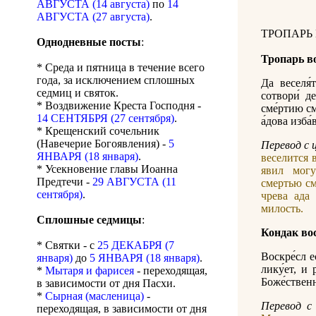
АВГУСТА (14 августа)
по
14
АВГУСТА (27 августа)
.
ТРОПАРЬ
Однодневные посты
:
Тропарь в
* Среда и пятница в течение всего
года, за исключением сплошных
Да веселя́т
седмиц и святок.
сотвори́ д
* Воздвижение Креста Господня -
сме́ртию сме
14 СЕНТЯБРЯ (27 сентября)
.
а́дова изба́
* Крещенский сочельник
(Навечерие Богоявления) -
5
Перевод с 
ЯНВАРЯ (18 января)
.
веселится 
* Усекновение главы Иоанна
явил могу
Предтечи -
29 АВГУСТА (11
смертью см
сентября)
.
чрева ада
милость.
Сплошные седмицы
:
Кондак во
* Святки - с
25 ДЕКАБРЯ (7
Воскре́сл ес
января)
до
5 ЯНВАРЯ (18 января)
.
лику́ет, и 
*
Мытаря и фарисея
- переходящая,
Боже́ственн
в зависимости от дня Пасхи.
*
Сырная (масленица)
-
Перевод с 
переходящая, в зависимости от дня