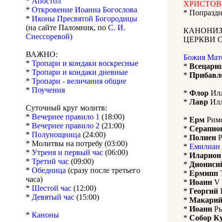
*
Апостол
ХРИСТОВЫХ
*
Откровение Иоанна Богослова
* Попразд
*
Иконы Пресвятой Богородицы
(на сайте Паломник, по
С. И.
КАНОНИЗ
Снессоревой)
ЦЕРКВИ 
ВАЖНО:
Божия Мат
*
Тропари и кондаки воскресные
*
Всецари
*
Тропари и кондаки дневные
*
Прибавл
*
Тропари - величания общие
*
Поучения
*
Флор
Илл
*
Лавр
Илл
Суточный круг молитв:
*
Вечернее правило 1
(18:00)
*
Ерм
Римс
*
Вечернее правило 2
(21:00)
*
Серапио
*
Полунощница
(24:00)
*
Полиен
Р
* Молитвы на потребу (03:00)
*
Емилиан
*
Утреня и первый час
(06:00)
*
Иларион
*
Третий час
(09:00)
*
Диониси
*
Обедница
(сразу после третьего
*
Ермипп
Т
часа)
*
Иоанн
V 
*
Шестой час
(12:00)
*
Георгий
I
*
Девятый час
(15:00)
*
Макари
*
Иоанн
Ры
*
Каноны
*
Собор Ку