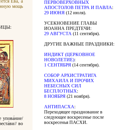
ется Ева, а
ПЕРВОВЕРХОВНЫХ
венную мощь
АПОСТОЛОВ ПЕТРА И ПАВЛА
:
29 ИЮНЯ
(12 июля).
УСЕКНОВЕНИЕ ГЛАВЫ
ИЦЫ:
ИОАННА ПРЕДТЕЧИ:
29 АВГУСТА
(11 сентября).
ДРУГИЕ ВАЖНЫЕ ПРАЗДНИКИ:
ИНДИКТ (ЦЕРКОВНОЕ
НОВОЛЕТИЕ)
:
1 СЕНТЯБРЯ
(14 сентября).
CОБОР АРХИСТРАТИГА
МИХАИЛА И ПРОЧИХ
НЕБЕСНЫХ СИЛ
БЕСПЛОТНЫХ
:
8 НОЯБРЯ
(21 ноября).
АНТИПАСХА
:
Переходящее празднование в
следующее воскресенье после
 упова́ние/
воскресенья ПАСХИ.
еста́ви// во