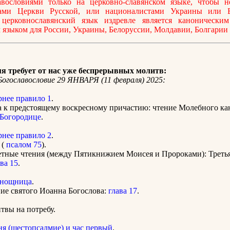
авословиями только на церковно-славянском языке, чтобы не
ами Церкви Русской, или националистами Украины или Б
 церковнославянский язык издревле является каноническим
языком для России, Украины, Белоруссии, Молдавии, Болгарии
я требует от нас уже беспрерывных молитв:
огославословие 29 ЯНВАРЯ (11 февраля) 2025:
рнее правило 1
.
 к предстоящему воскресному причастию: чтение Молебного к
 Богородице
.
рнее правило 2
.
 (
псалом 75
).
етные чтения (между Пятикнижием Моисея и Пророками): Треть
ва 15
.
нощница
.
ие святого Иоанна Богослова:
глава 17
.
вы на потребу.
ня (шестопсалмие) и час первый
.