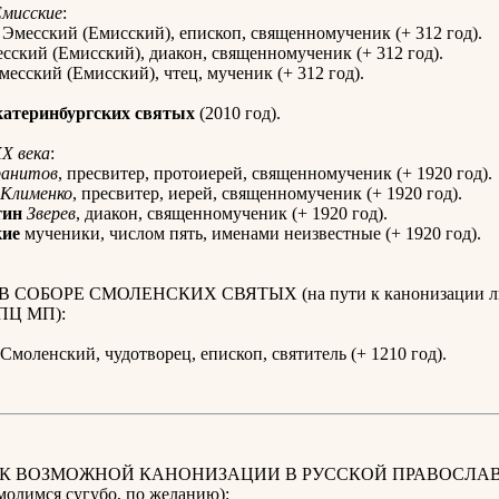
Емисские
:
Эмесский (Емисский), епископ, священномученик (+ 312 год).
сский (Емисский), диакон, священномученик (+ 312 год).
есский (Емисский), чтец, мученик (+ 312 год).
катеринбургских святых
(2010 год).
X века
:
ранитов
, пресвитер, протоиерей, священномученик (+ 1920 год).
Клименко
, пресвитер, иерей, священномученик (+ 1920 год).
тин
Зверев
, диакон, священномученик (+ 1920 год).
кие
мученики, числом пять, именами неизвестные (+ 1920 год).
В СОБОРЕ СМОЛЕНСКИХ СВЯТЫХ (на пути к канонизации ли
РПЦ МП):
Смоленский, чудотворец, епископ, святитель (+ 1210 год).
 К ВОЗМОЖНОЙ КАНОНИЗАЦИИ В РУССКОЙ ПРАВОСЛА
олимся сугубо, по желанию):