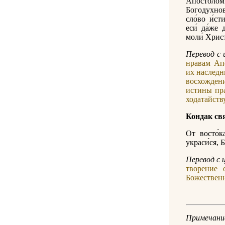
Апо́сто
Богодухнов
сло́во и́ст
еси́ да́же 
моли́ Христ
Перевод с 
нравам Ап
их наследн
восхожден
истины пра
ходатайств
Кондак св
От восто́к
украси́ся, 
Перевод с 
творение 
Божествен
Примечани