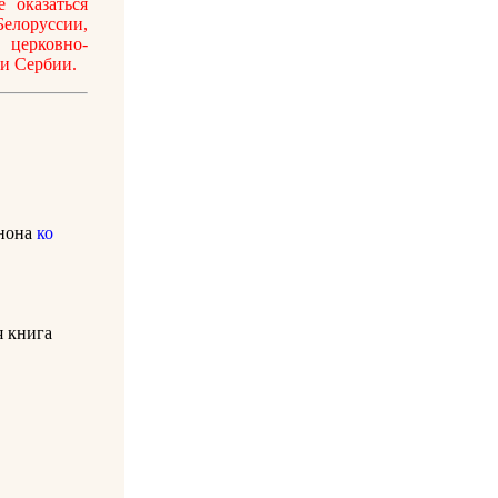
 оказаться
елоруссии,
 церковно-
 и Сербии.
анона
ко
я книга