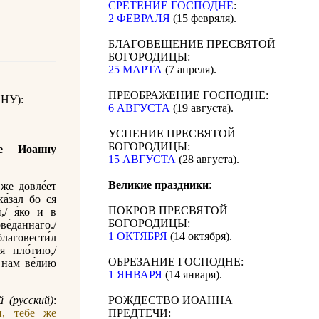
СРЕТЕНИЕ ГОСПОДНЕ
:
2 ФЕВРАЛЯ
(15 февряля).
БЛАГОВЕЩЕНИЕ ПРЕСВЯТОЙ
БОГОРОДИЦЫ:
25 МАРТА
(7 апреля).
ПРЕОБРАЖЕНИЕ ГОСПОДНЕ:
НУ):
6 АВГУСТА
(19 августа).
УСПЕНИЕ ПРЕСВЯТОЙ
БОГОРОДИЦЫ:
е Иоанну
15 АВГУСТА
(28 августа).
Великие праздники
:
 же довле́ет
ка́зал бо ся
ПОКРОВ ПРЕСВЯТОЙ
,/ я́ко и в
БОГОРОДИЦЫ:
ве́даннаго./
1 ОКТЯБРЯ
(14 октября).
благовести́л
я пло́тию,/
ОБРЕЗАНИЕ ГОСПОДНЕ:
 нам ве́лию
1 ЯНВАРЯ
(14 января).
 (русский)
:
РОЖДЕСТВО ИОАННА
и, тебе же
ПРЕДТЕЧИ: