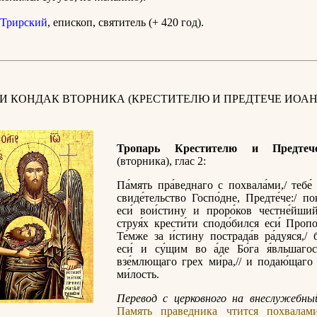
Трирский
, епископ, святитель (+ 420 год).
 И КОНДАК ВТОРНИКА (КРЕСТИТЕЛЮ И ПРЕДТЕЧЕ ИОАН
Тропарь Крестителю и Предтеч
(вторника), глас 2:
Па́мять пра́веднаго с похвала́ми,/ тебе́
свиде́тельство Госпо́дне, Предте́че:/ по
еси́ вои́стину и проро́ков честне́йший
струя́х крести́ти сподо́бился еси́ Пропо
Те́мже за и́стину пострада́в ра́дуяся,/ 
еси́ и су́щим во а́де Бо́га я́вльшагос
взе́млющаго грех ми́ра,// и подаю́щаго
ми́лость.
Перевод с церковного на внеслужебный
Память праведника чтится похвалам