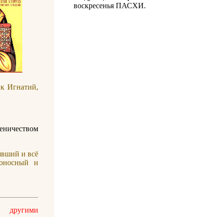
воскресенья ПАСХИ.
ик Игнатий,
ченичеством
явший и всё
гоносный и
 другими