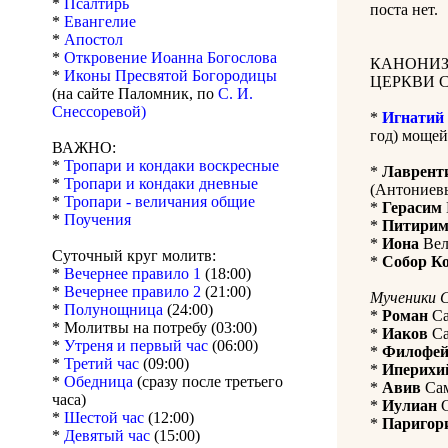
*
Псалтирь
поста нет.
*
Евангелие
*
Апостол
*
Откровение Иоанна Богослова
КАНОНИЗ
*
Иконы Пресвятой Богородицы
ЦЕРКВИ 
(на сайте Паломник, по
С. И.
Снессоревой)
*
Игнатий
год) мощей
ВАЖНО:
*
Тропари и кондаки воскресные
*
Лаврент
*
Тропари и кондаки дневные
(Антониевы
*
Тропари - величания общие
*
Герасим
*
Поучения
*
Питири
*
Иона
Вел
Суточный круг молитв:
*
Собор К
*
Вечернее правило 1
(18:00)
*
Вечернее правило 2
(21:00)
Мученики 
*
Полунощница
(24:00)
*
Роман
Са
* Молитвы на потребу (03:00)
*
Иаков
Са
*
Утреня и первый час
(06:00)
*
Филофе
*
Третий час
(09:00)
*
Иперихи
*
Обедница
(сразу после третьего
*
Авив
Сам
часа)
*
Иулиан
С
*
Шестой час
(12:00)
*
Паригор
*
Девятый час
(15:00)