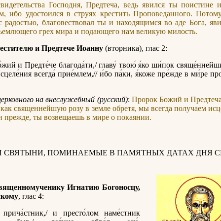
видетельства Господня, Предтеча, ведь явился ты поистине 
м, ибо удостоился в струях крестить Проповеданного. Потом
с радостью, благовествовал ты и находящимся во аде Бога, яв
ъемлющего грех мира и подающего нам великую милость.
естителю и Предтече Иоанну
(вторника), глас 2:
́жий и Предте́че благода́ти,/ главу́ твою́ я́ко ши́пок свяще́ннейш
исцеле́ния всегда́ прие́млем,// и́бо па́ки, я́коже пре́жде в ми́ре п
церковного на внеслужебный (русский)
:
Пророк Божий и Предтеча
 как священнейшую розу в земле обретя, мы всегда получаем исц
 и прежде, ты возвещаешь в мире о покаянии.
И СВЯТЫНИ, ПОМИНАЕМЫЕ В ПАМЯТНЫХ ДАТАХ ДНЯ С
вященномученику Игнатию Богоносцу,
скому
, глас 4:
прича́стник,/ и престо́лом наме́стник