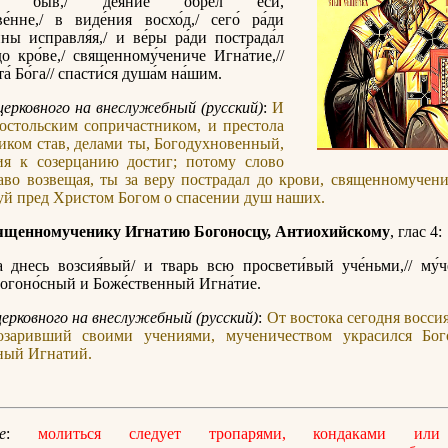
лом быв,/ дея́ние обре́л еси́,
е́нне,/ в виде́ния восхо́д,/ сего́ ра́ди
ины исправля́я,/ и ве́ры ра́ди пострада́л
до кро́ве,/ священному́чениче Игна́тие,//
а́ Бо́га// спасти́ся душа́м на́шим.
церковного на внеслужебный (русский)
:
И
остольским сопричастником, и престола
иком став, делами ты, Богодухновенный,
ия к созерцанию достиг; потому слово
во возвещая, ты за веру пострадал до крови, священномучен
уй пред Христом Богом о спасении душ наших.
ященномученику Игнатию Богоносцу, Антиохийскому
, глас 4:
а днесь возсия́вый/ и тварь всю просвети́вый уче́ньми,// му́
Богоно́сный и Боже́ственный Игна́тие.
церковного на внеслужебный (русский)
:
От востока сегодня восси
озаривший своими учениями, мученичеством украсился Бо
ный Игнатий.
е
:
молиться следует тропарями, кондаками или