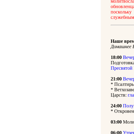
молитвосл
обновленц
поскольку
служебным 
Наше врем
Домашнее Б
18:00
Вече
Подготовка
Пресвятой
21:00
Вече
* Псалтирь
* Ветхозав
Царств:
гла
24:00
Полу
* Откровен
03:00
Молит
06:00
Утре