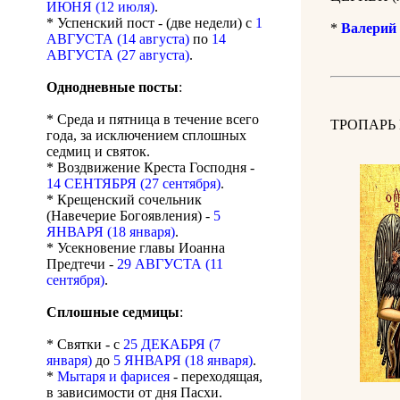
ИЮНЯ (12 июля)
.
* Успенский пост - (две недели) с
1
*
Валерий
АВГУСТА (14 августа)
по
14
АВГУСТА (27 августа)
.
Однодневные посты
:
* Среда и пятница в течение всего
ТРОПАРЬ
года, за исключением сплошных
седмиц и святок.
* Воздвижение Креста Господня -
14 СЕНТЯБРЯ (27 сентября)
.
* Крещенский сочельник
(Навечерие Богоявления) -
5
ЯНВАРЯ (18 января)
.
* Усекновение главы Иоанна
Предтечи -
29 АВГУСТА (11
сентября)
.
Сплошные седмицы
:
* Святки - с
25 ДЕКАБРЯ (7
января)
до
5 ЯНВАРЯ (18 января)
.
*
Мытаря и фарисея
- переходящая,
в зависимости от дня Пасхи.