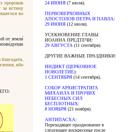
из пророков
24 ИЮНЯ
(7 июля).
у за истину
ившегося во
ПЕРВОВЕРХОВНЫХ
АПОСТОЛОВ ПЕТРА И ПАВЛА
:
29 ИЮНЯ
(12 июля).
УСЕКНОВЕНИЕ ГЛАВЫ
ий от земли́
ИОАННА ПРЕДТЕЧИ:
ропове́дуеши
29 АВГУСТА
(11 сентября).
ДРУГИЕ ВАЖНЫЕ ПРАЗДНИКИ:
 благодати,
еления, ибо
ИНДИКТ (ЦЕРКОВНОЕ
НОВОЛЕТИЕ)
:
1 СЕНТЯБРЯ
(14 сентября).
CОБОР АРХИСТРАТИГА
ЕГО:
МИХАИЛА И ПРОЧИХ
НЕБЕСНЫХ СИЛ
БЕСПЛОТНЫХ
:
8 НОЯБРЯ
(21 ноября).
АНТИПАСХА
:
Переходящее празднование в
следующее воскресенье после