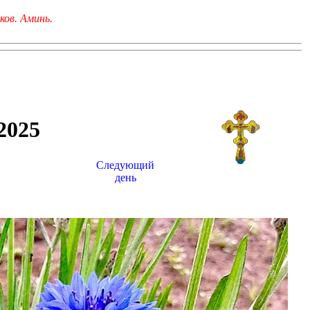
ков. Аминь.
025
Следующий
день