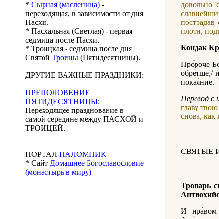
*
Сырная (масленица)
-
довольно с
переходящая, в зависимости от дня
славнейши
Пасхи.
пострадав 
* Пасхальная (Светлая) - первая
плоти, под
седмица после Пасхи.
Кондак Кр
* Троицкая - седмица после дня
Святой
Троицы
(Пятидесятницы).
Про́роче Бо
обре́тше,/ 
ДРУГИЕ ВАЖНЫЕ ПРАЗДНИКИ:
покая́ние.
ПРЕПОЛОВЕНИЕ
Перевод с 
ПЯТИДЕСЯТНИЦЫ
:
главу твою
Переходящее празднование в
снова, как
самой середине между ПАСХОЙ и
ТРОИЦЕЙ.
СВЯТЫЕ 
ПОРТАЛ
ПАЛОМНИК
* Сайт
Домашнее Богославословие
(монастырь в миру)
Тропарь с
Антиохий
И нра́вом 