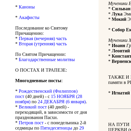
Мученики 
*
Каноны
*
Сильван
*
Лука
Эме
*
Акафисты
*
Мокий
Эм
Последование ко Святому
*
Собор Е
Причащению:
*
Первая (вечерняя) часть
Мученики X
*
Вторая (утренняя) часть
*
Иоанн
Г
*
Леонтий
По Святом Причащении:
*
Констан
*
Благодарственные молитвы
*
Верненс
О ПОСТАХ И ТРАПЕЗЕ:
ТАКЖЕ И 
Многодневные посты
:
памяти в 
*
Рождественский (Филиппов)
*
Игнатий
пост
(40 дней) - с
15 НОЯБРЯ (28
ноября)
по
24 ДЕКАБРЯ (6 января)
.
*
Великий пост
(40 дней) -
переходящий, в зависимости от дня
празднования Пасхи.
*
Петров пост
- с понедельника 2-й
НА ПУТИ
седмицы по
Пятидесятницы
до
29
ЦЕРКВИ (м