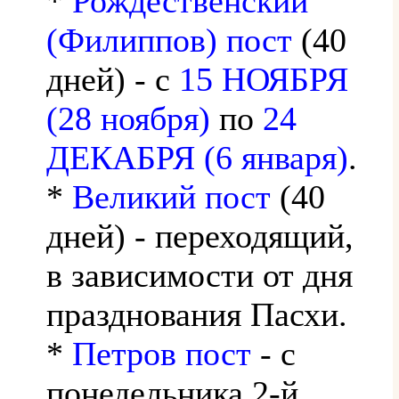
*
Рождественский
(Филиппов) пост
(40
дней) - с
15 НОЯБРЯ
(28 ноября)
по
24
ДЕКАБРЯ (6 января)
.
*
Великий пост
(40
дней) - переходящий,
в зависимости от дня
празднования Пасхи.
*
Петров пост
- с
понедельника 2-й