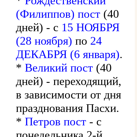
*
Рождественский
(Филиппов) пост
(40
дней) - с
15 НОЯБРЯ
(28 ноября)
по
24
ДЕКАБРЯ (6 января)
.
*
Великий пост
(40
дней) - переходящий,
в зависимости от дня
празднования Пасхи.
*
Петров пост
- с
понедельника 2-й