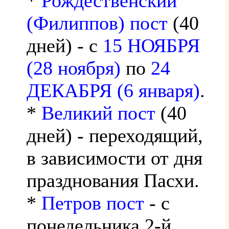
*
Рождественский
(Филиппов) пост
(40
дней) - с
15 НОЯБРЯ
(28 ноября)
по
24
ДЕКАБРЯ (6 января)
.
*
Великий пост
(40
дней) - переходящий,
в зависимости от дня
празднования Пасхи.
*
Петров пост
- с
понедельника 2-й