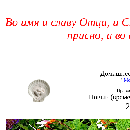
Во имя и славу Отца, и С
присно, и во
Домашнее
"
Мо
Право
Новый (време
2